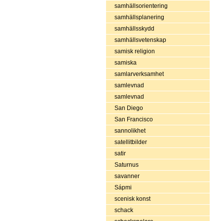
samhällsorientering
samhällsplanering
samhällsskydd
samhällsvetenskap
samisk religion
samiska
samlarverksamhet
samlevnad
samlevnad
San Diego
San Francisco
sannolikhet
satellitbilder
satir
Saturnus
savanner
Sápmi
scenisk konst
schack