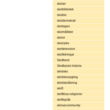
skolan
skolbibliotek
skolbio
skoldemokrati
skollagen
skolmåltider
skolor
skolradio
skoltelevision
skoltidningar
Skottland
Skottlands historia
skridsko
skridskosegling
skridskoåkning
skrift
skriftlösa religioner
skriftspråk
skrivarcommunity