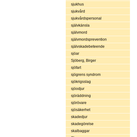
sjukhus
sjukvård
sjukvårdspersonal
självkänsla
självmord
självmordsprevention
självskadebeteende
sjöar
Sjöberg, Birger
sjöfart
sjögrens syndrom
sjökrigsslag
sjöodjur
sjöräddning
sjörövare
sjösäkerhet
skadedjur
skadegörelse
skalbaggar