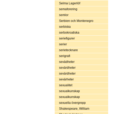
Selma Lagerlöf
semaforering
semlor
Serbien och Montenegro
serbiska
serbokroatiska
seriefigurer
serier
serietecknare
serigrafi
sevädheter
sevärdheter
sevärdheter
sevärheter
sexualitet
sexualkunskap
sexualkunskap
sexuella övergrepp
Shakespeare, William