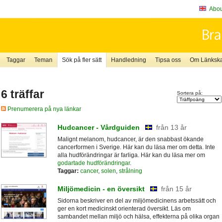
About
Taggar
Teman
Sök på fler sätt
Handledning
Tipsa oss
Om Länkskaf
6 träffar
Sortera på:
Prenumerera på nya länkar
Hudcancer - Vårdguiden
från 13 år
Malignt melanom, hudcancer, är den snabbast ökande
cancerformen i Sverige. Här kan du läsa mer om detta. Inte
alla hudförändringar är farliga. Här kan du läsa mer om
godartade hudförändringar
.
Taggar:
cancer
,
solen
,
strålning
Miljömedicin - en översikt
från 15 år
Sidorna beskriver en del av miljömedicinens arbetssätt och
ger en kort medicinskt orienterad översikt. Läs om
sambandet mellan miljö och hälsa, effekterna på olika organ