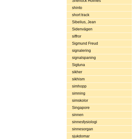
Sherlock Holmes
shinto
short track
Sibelius, Jean
Sidenvägen
siffror
Sigmund Freud
signalering
signalspaning
Sigtuna
sikher
sikhism
simhopp
simning
simskolor
Singapore
sinnen
sinnesfysiologi
sinnesorgan
sjukdomar