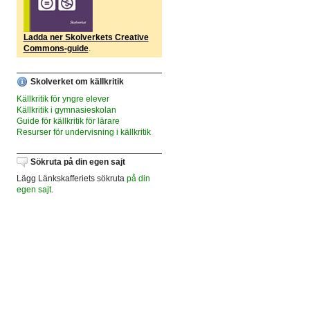
Ladda ner Skolverkets Creative
Commons-guide
.
Skolverket om källkritik
Källkritik för yngre elever
Källkritik i gymnasieskolan
Guide för källkritik för lärare
Resurser för undervisning i källkritik
Sökruta på din egen sajt
Lägg Länkskafferiets sökruta
på din
egen sajt
.