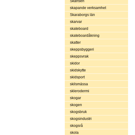
Skansen
skapande verksamhet
Skaraborgs län
skarvar
skateboard
skateboardåkning
skatter
skeppsbyggeri
skeppsvrak
skidor
skidskytte
skidsport
skilsmässa
sklerodermi
skogar
skogen
skogsbruk
skogsindustri
skogsrå
skola