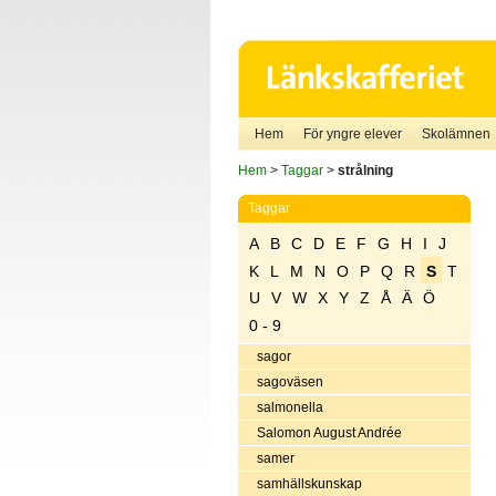
Hem
För yngre elever
Skolämnen
Hem
>
Taggar
>
strålning
Taggar
A
B
C
D
E
F
G
H
I
J
K
L
M
N
O
P
Q
R
S
T
U
V
W
X
Y
Z
Å
Ä
Ö
0 - 9
sagor
sagoväsen
salmonella
Salomon August Andrée
samer
samhällskunskap