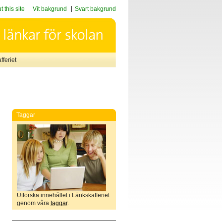
 this site
Vit bakgrund
Svart bakgrund
feriet
Taggar
Utforska innehållet i Länkskafferiet
genom våra
taggar
.