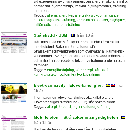
vid exponering av giftiga ämnen, om allergier, skolans miljö,
bostadsmiljö, arbetsmiljö, trafikmiljö, tungmetaller, strålning
med mera.
Taggar:
allergi
,
allergiker
,
allergiska sjukdomar
,
cancer
,
elektromagnetisk strålning
,
kemiska hälsorisker
,
miljögifter
,
miljömedicin
,
radon
,
strålning
Strålskydd - SSM
från 13 år
Här finns fakta om strålskydd inom allt från kärnkraft till
mobiltelefoni. Bakom informationen står
Strålsäkerhetsmyndigheten som övervakar all kärnteknisk
verksamhet i Sverige och arbetar för att skydda människor
och miljö från oönskade effekter av strålning både nu och i
framtiden.
Taggar:
energiförsörjning
,
kärnenergi
,
kärnkraft
,
kärnkraftssäkerhet
,
kärnkraftverk
,
strålning
Electrosensivity - Elöverkänslighet
från
15 år
Information om elöverkänslighet, ofta kallat elallergi.
Elöverkänsligas riksförbund (FEB) står bakom sidan.
Taggar:
allergi
,
förbund
,
organisationer
,
strålning
Mobiltelefoni - Strålsäkerhetsmyndigheten
från 13 år
Här kan du läsa om strålningen från din mobiltelefon,