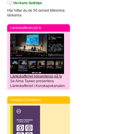
Veckans länktips
Här hittar du de 50 senast tillkomna
länkarna
Länkskafferiet på tv
Länkskafferiet presenteras på tv
Se Alma Taawo presentera
Länkskafferiet i Kunskapskanalen.
Creative Commons