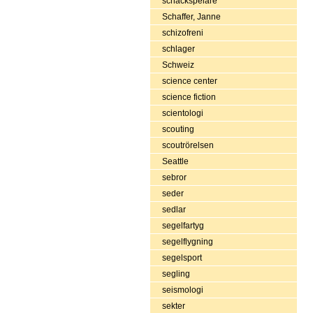
schackspelare
Schaffer, Janne
schizofreni
schlager
Schweiz
science center
science fiction
scientologi
scouting
scoutrörelsen
Seattle
sebror
seder
sedlar
segelfartyg
segelflygning
segelsport
segling
seismologi
sekter