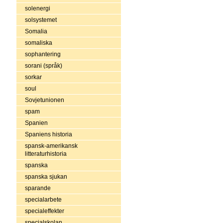
solenergi
solsystemet
Somalia
somaliska
sophantering
sorani (språk)
sorkar
soul
Sovjetunionen
spam
Spanien
Spaniens historia
spansk-amerikansk
litteraturhistoria
spanska
spanska sjukan
sparande
specialarbete
specialeffekter
specialskolan