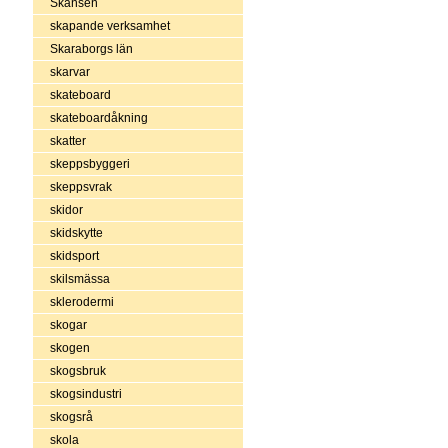
Skansen
skapande verksamhet
Skaraborgs län
skarvar
skateboard
skateboardåkning
skatter
skeppsbyggeri
skeppsvrak
skidor
skidskytte
skidsport
skilsmässa
sklerodermi
skogar
skogen
skogsbruk
skogsindustri
skogsrå
skola