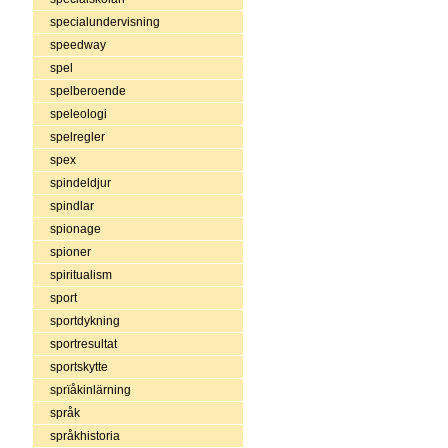
specialundervisning
speedway
spel
spelberoende
speleologi
spelregler
spex
spindeldjur
spindlar
spionage
spioner
spiritualism
sport
sportdykning
sportresultat
sportskytte
sprïåkinlärning
språk
språkhistoria