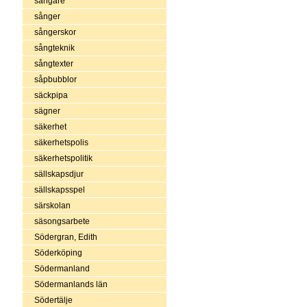
sångare
sånger
sångerskor
sångteknik
sångtexter
såpbubblor
säckpipa
sägner
säkerhet
säkerhetspolis
säkerhetspolitik
sällskapsdjur
sällskapsspel
särskolan
säsongsarbete
Södergran, Edith
Söderköping
Södermanland
Södermanlands län
Södertälje