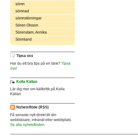
sömn
sömnad
sömnstörningar
Sören Olsson
Sörenstam, Annika
Sörmland
Tipsa oss
Har du ett bra tips på en länk?
Tipsa
oss!
Kolla Källan
Lär dig mer om källkritik på Kolla
Källan
Nyhetsflöde (RSS)
Få senaste nytt direkt till din
webbläsare, intranät eller webbplats.
Se alla nyhetsflöden.