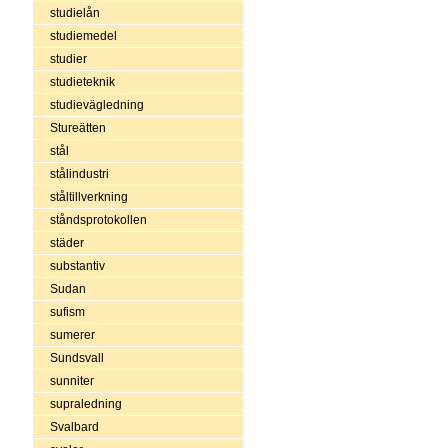
studielån
studiemedel
studier
studieteknik
studievägledning
Stureätten
stål
stålindustri
ståltillverkning
ståndsprotokollen
städer
substantiv
Sudan
sufism
sumerer
Sundsvall
sunniter
supraledning
Svalbard