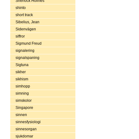
Sherlock Holmes
shinto
short track
Sibelius, Jean
Sidenvägen
siffror
Sigmund Freud
signalering
signalspaning
Sigtuna
sikher
sikhism
simhopp
simning
simskolor
Singapore
sinnen
sinnesfysiologi
sinnesorgan
sjukdomar