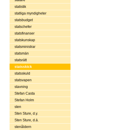
statistik
statliga myndigheter
statsbudget
statschefer
statsfinanser
statskunskap
statsministrar
statsmän
statsrätt
statsskick
statsskuld
statsvapen
stavning
Stefan Casta
Stefan Holm
sten
Sten Sture, d.y.
Sten Sture, d.ä.
stenåldern