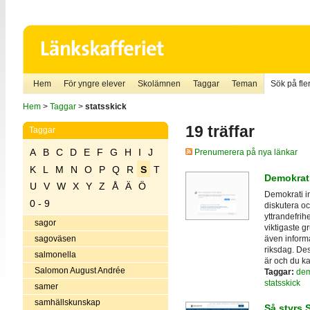
Hem
För yngre elever
Skolämnen
Taggar
Teman
Sök på fler
Hem
>
Taggar
>
statsskick
19 träffar
Taggar
A
B
C
D
E
F
G
H
I
J
Prenumerera på nya länkar
K
L
M
N
O
P
Q
R
S
T
Demokrat
U
V
W
X
Y
Z
Å
Ä
Ö
Demokrati in
0 - 9
diskutera oc
yttrandefrih
sagor
viktigaste g
även inform
sagoväsen
riksdag. De
salmonella
är och du ka
Salomon August Andrée
Taggar:
dem
statsskick
samer
samhällskunskap
Så styrs 