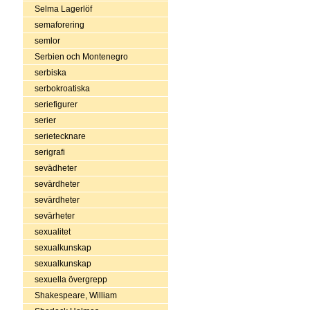
Selma Lagerlöf
semaforering
semlor
Serbien och Montenegro
serbiska
serbokroatiska
seriefigurer
serier
serietecknare
serigrafi
sevädheter
sevärdheter
sevärdheter
sevärheter
sexualitet
sexualkunskap
sexualkunskap
sexuella övergrepp
Shakespeare, William