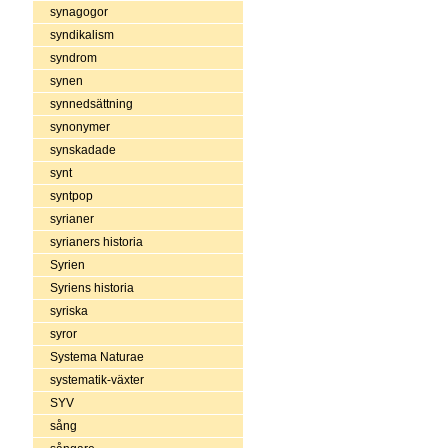
synagogor
syndikalism
syndrom
synen
synnedsättning
synonymer
synskadade
synt
syntpop
syrianer
syrianers historia
Syrien
Syriens historia
syriska
syror
Systema Naturae
systematik-växter
SYV
sång