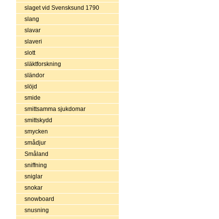
slaget vid Svensksund 1790
slang
slavar
slaveri
slott
släktforskning
sländor
slöjd
smide
smittsamma sjukdomar
smittskydd
smycken
smådjur
Småland
sniffning
sniglar
snokar
snowboard
snusning