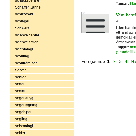
schackspelare
Taggar:
Irl
Schaffer, Janne
schizofreni
Vem bestä
år
schlager
I den här fi
Schweiz
ett land sty
science center
demokrati el
Årstaskolan 
science fiction
Taggar:
dem
scientologi
yttrandefrihe
scouting
Föregående
1
2
3
4
Nä
scoutrörelsen
Seattle
sebror
seder
sedlar
segelfartyg
segelflygning
segelsport
segling
seismologi
sekter