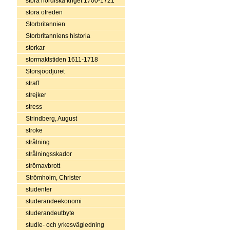
stora nordiska kriget 1700-1721
stora ofreden
Storbritannien
Storbritanniens historia
storkar
stormaktstiden 1611-1718
Storsjöodjuret
straff
strejker
stress
Strindberg, August
stroke
strålning
strålningsskador
strömavbrott
Strömholm, Christer
studenter
studerandeekonomi
studerandeutbyte
studie- och yrkesvägledning