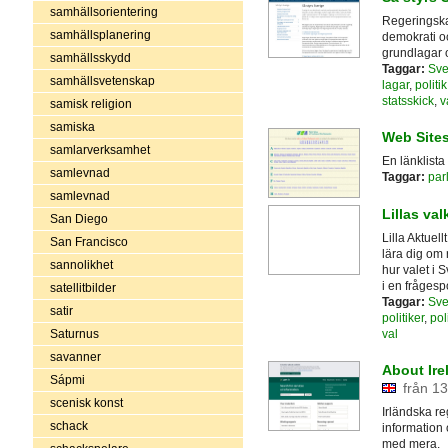
samhällsorientering
Regeringskan
samhällsplanering
demokrati och
grundlagar 
samhällsskydd
Taggar:
Sve
samhällsvetenskap
lagar
,
politik
statsskick
,
v
samisk religion
samiska
Web Sites
samlarverksamhet
En länklista 
samlevnad
Taggar:
par
samlevnad
Lillas valk
San Diego
Lilla Aktuell
San Francisco
lära dig om 
sannolikhet
hur valet i 
i en frågesp
satellitbilder
Taggar:
Sve
satir
politiker
,
pol
val
Saturnus
savanner
About Ire
Sápmi
från 13
scenisk konst
Irländska r
schack
information 
med mera.