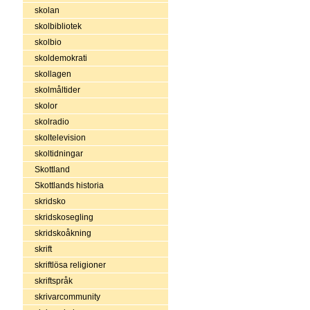
skolan
skolbibliotek
skolbio
skoldemokrati
skollagen
skolmåltider
skolor
skolradio
skoltelevision
skoltidningar
Skottland
Skottlands historia
skridsko
skridskosegling
skridskoåkning
skrift
skriftlösa religioner
skriftspråk
skrivarcommunity