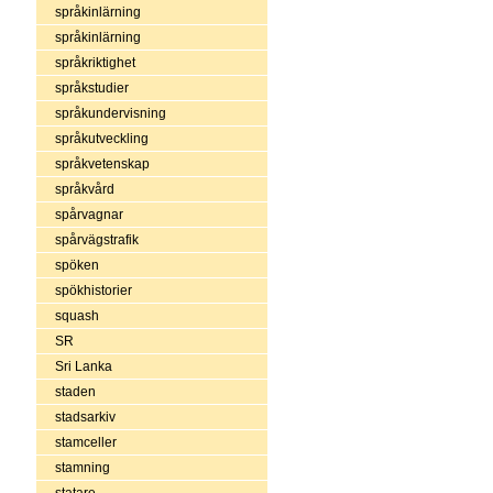
språkinlärning
språkinlärning
språkriktighet
språkstudier
språkundervisning
språkutveckling
språkvetenskap
språkvård
spårvagnar
spårvägstrafik
spöken
spökhistorier
squash
SR
Sri Lanka
staden
stadsarkiv
stamceller
stamning
statare