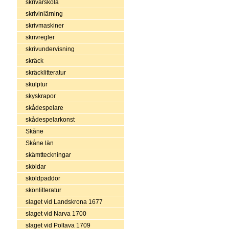
skrivarskola
skrivinlärning
skrivmaskiner
skrivregler
skrivundervisning
skräck
skräcklitteratur
skulptur
skyskrapor
skådespelare
skådespelarkonst
Skåne
Skåne län
skämtteckningar
sköldar
sköldpaddor
skönlitteratur
slaget vid Landskrona 1677
slaget vid Narva 1700
slaget vid Poltava 1709