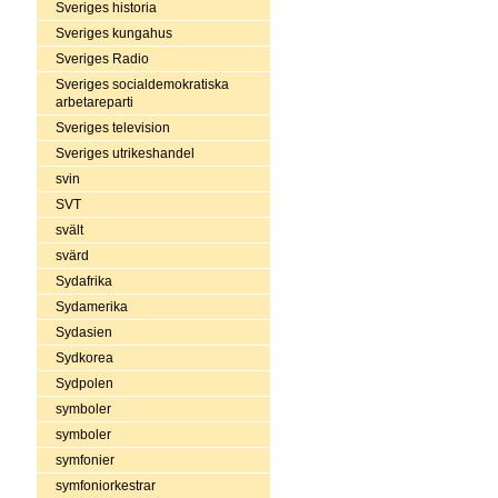
Sveriges historia
Sveriges kungahus
Sveriges Radio
Sveriges socialdemokratiska
arbetareparti
Sveriges television
Sveriges utrikeshandel
svin
SVT
svält
svärd
Sydafrika
Sydamerika
Sydasien
Sydkorea
Sydpolen
symboler
symboler
symfonier
symfoniorkestrar