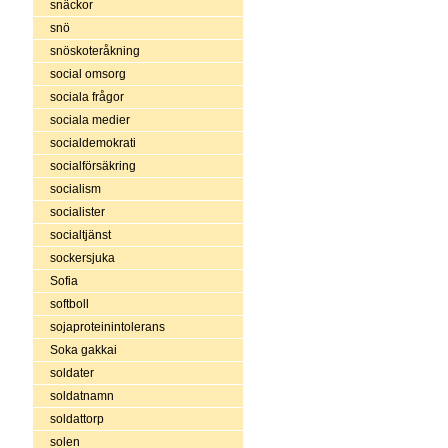
snäckor
snö
snöskoteråkning
social omsorg
sociala frågor
sociala medier
socialdemokrati
socialförsäkring
socialism
socialister
socialtjänst
sockersjuka
Sofia
softboll
sojaproteinintolerans
Soka gakkai
soldater
soldatnamn
soldattorp
solen