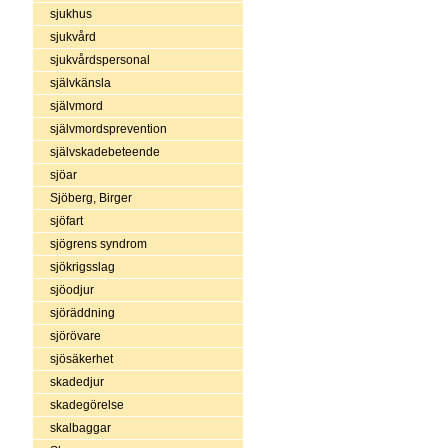
sjukhus
sjukvård
sjukvårdspersonal
självkänsla
självmord
självmordsprevention
självskadebeteende
sjöar
Sjöberg, Birger
sjöfart
sjögrens syndrom
sjökrigsslag
sjöodjur
sjöräddning
sjörövare
sjösäkerhet
skadedjur
skadegörelse
skalbaggar