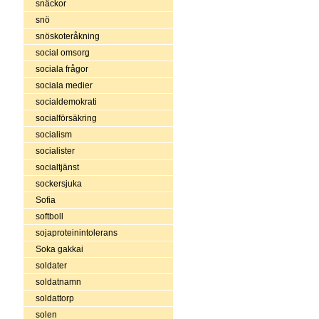
snäckor
snö
snöskoteråkning
social omsorg
sociala frågor
sociala medier
socialdemokrati
socialförsäkring
socialism
socialister
socialtjänst
sockersjuka
Sofia
softboll
sojaproteinintolerans
Soka gakkai
soldater
soldatnamn
soldattorp
solen