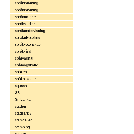
språkinlärning
språkinlärning
språkriktighet
språkstudier
språkundervisning
språkutveckling
språkvetenskap
språkvård
spårvagnar
spårvägstrafik
spöken
spökhistorier
squash
SR
Sri Lanka
staden
stadsarkiv
stamceller
stamning
statare