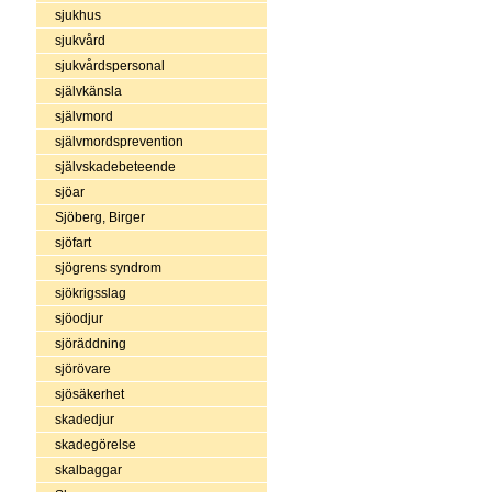
sjukhus
sjukvård
sjukvårdspersonal
självkänsla
självmord
självmordsprevention
självskadebeteende
sjöar
Sjöberg, Birger
sjöfart
sjögrens syndrom
sjökrigsslag
sjöodjur
sjöräddning
sjörövare
sjösäkerhet
skadedjur
skadegörelse
skalbaggar