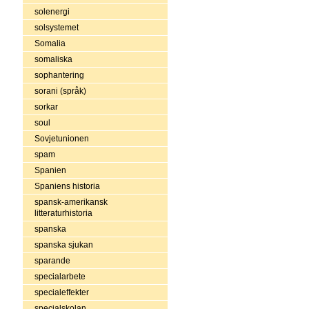
solenergi
solsystemet
Somalia
somaliska
sophantering
sorani (språk)
sorkar
soul
Sovjetunionen
spam
Spanien
Spaniens historia
spansk-amerikansk
litteraturhistoria
spanska
spanska sjukan
sparande
specialarbete
specialeffekter
specialskolan