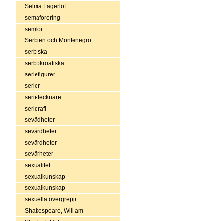
Selma Lagerlöf
semaforering
semlor
Serbien och Montenegro
serbiska
serbokroatiska
seriefigurer
serier
serietecknare
serigrafi
sevädheter
sevärdheter
sevärdheter
sevärheter
sexualitet
sexualkunskap
sexualkunskap
sexuella övergrepp
Shakespeare, William