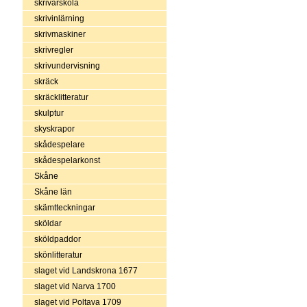
skrivarskola
skrivinlärning
skrivmaskiner
skrivregler
skrivundervisning
skräck
skräcklitteratur
skulptur
skyskrapor
skådespelare
skådespelarkonst
Skåne
Skåne län
skämtteckningar
sköldar
sköldpaddor
skönlitteratur
slaget vid Landskrona 1677
slaget vid Narva 1700
slaget vid Poltava 1709