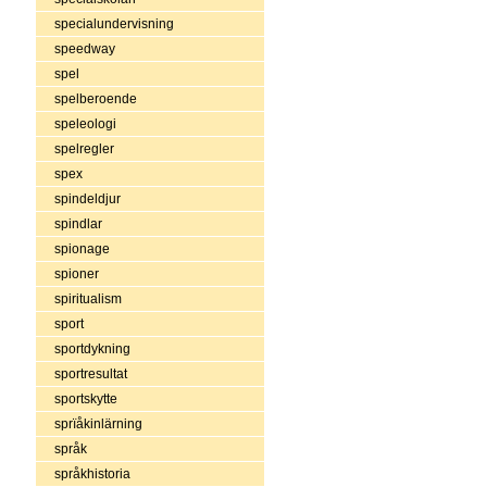
specialundervisning
speedway
spel
spelberoende
speleologi
spelregler
spex
spindeldjur
spindlar
spionage
spioner
spiritualism
sport
sportdykning
sportresultat
sportskytte
sprïåkinlärning
språk
språkhistoria