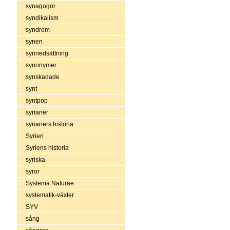
synagogor
syndikalism
syndrom
synen
synnedsättning
synonymer
synskadade
synt
syntpop
syrianer
syrianers historia
Syrien
Syriens historia
syriska
syror
Systema Naturae
systematik-växter
SYV
sång