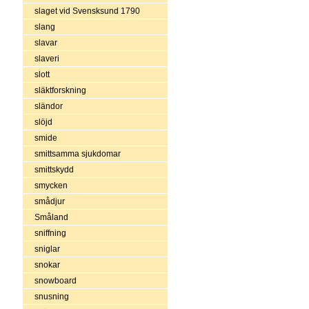
slaget vid Svensksund 1790
slang
slavar
slaveri
slott
släktforskning
sländor
slöjd
smide
smittsamma sjukdomar
smittskydd
smycken
smådjur
Småland
sniffning
sniglar
snokar
snowboard
snusning