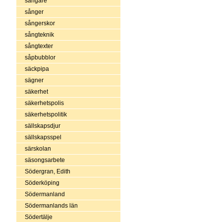
sångare
sånger
sångerskor
sångteknik
sångtexter
såpbubblor
säckpipa
sägner
säkerhet
säkerhetspolis
säkerhetspolitik
sällskapsdjur
sällskapsspel
särskolan
säsongsarbete
Södergran, Edith
Söderköping
Södermanland
Södermanlands län
Södertälje