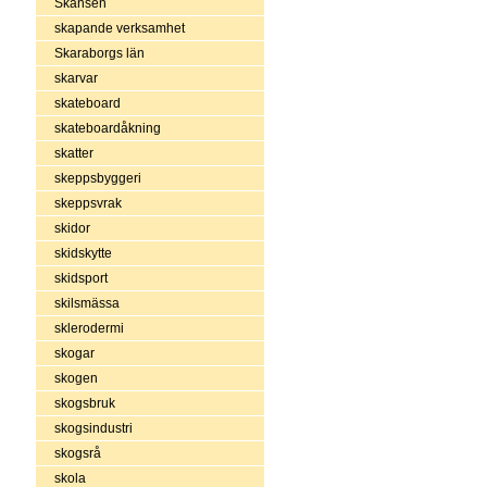
Skansen
skapande verksamhet
Skaraborgs län
skarvar
skateboard
skateboardåkning
skatter
skeppsbyggeri
skeppsvrak
skidor
skidskytte
skidsport
skilsmässa
sklerodermi
skogar
skogen
skogsbruk
skogsindustri
skogsrå
skola