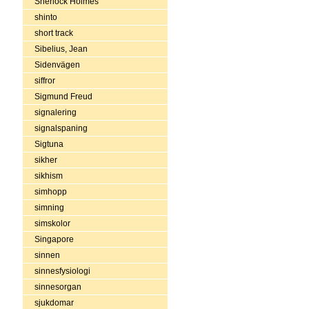
Sherlock Holmes
shinto
short track
Sibelius, Jean
Sidenvägen
siffror
Sigmund Freud
signalering
signalspaning
Sigtuna
sikher
sikhism
simhopp
simning
simskolor
Singapore
sinnen
sinnesfysiologi
sinnesorgan
sjukdomar