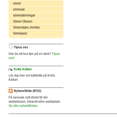
sömn
sömnad
sömnstörningar
Sören Olsson
Sörenstam, Annika
Sörmland
Tipsa oss
Har du ett bra tips på en länk?
Tipsa
oss!
Kolla Källan
Lär dig mer om källkritik på Kolla
Källan
Nyhetsflöde (RSS)
Få senaste nytt direkt till din
webbläsare, intranät eller webbplats.
Se alla nyhetsflöden.