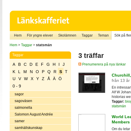
Hem
För yngre elever
Skolämnen
Taggar
Teman
Sök på fler
Hem
>
Taggar
>
statsmän
3 träffar
Taggar
A
B
C
D
E
F
G
H
I
J
Prenumerera på nya länkar
K
L
M
N
O
P
Q
R
S
T
Churchill,
U
V
W
X
Y
Z
Å
Ä
Ö
från 13 år
0 - 9
En intressan
Alf W Johan
sagor
historias we
sagoväsen
Taggar:
biog
statsmän
salmonella
Salomon August Andrée
World Lea
samer
Members 
samhällskunskap
Om du letar 