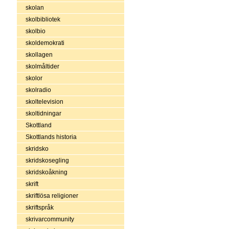
skolan
skolbibliotek
skolbio
skoldemokrati
skollagen
skolmåltider
skolor
skolradio
skoltelevision
skoltidningar
Skottland
Skottlands historia
skridsko
skridskosegling
skridskoåkning
skrift
skriftlösa religioner
skriftspråk
skrivarcommunity