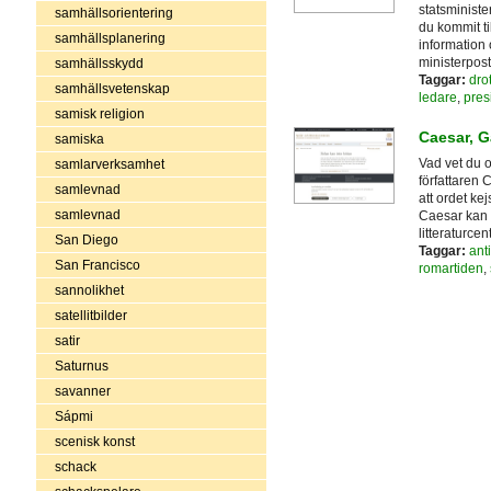
statsministe
samhällsorientering
du kommit til
samhällsplanering
information
ministerpost
samhällsskydd
Taggar:
dro
samhällsvetenskap
ledare
,
pres
samisk religion
Caesar, G
samiska
Vad vet du o
samlarverksamhet
författaren 
samlevnad
att ordet k
samlevnad
Caesar kan d
litteraturce
San Diego
Taggar:
ant
San Francisco
romartiden
,
sannolikhet
satellitbilder
satir
Saturnus
savanner
Sápmi
scenisk konst
schack