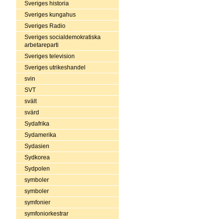
Sveriges historia
Sveriges kungahus
Sveriges Radio
Sveriges socialdemokratiska
arbetareparti
Sveriges television
Sveriges utrikeshandel
svin
SVT
svält
svärd
Sydafrika
Sydamerika
Sydasien
Sydkorea
Sydpolen
symboler
symboler
symfonier
symfoniorkestrar