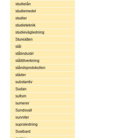
studielån
studiemedel
studier
studieteknik
studievägledning
Stureätten
stål
stålindustri
ståltillverkning
ståndsprotokollen
städer
substantiv
Sudan
sufism
sumerer
Sundsvall
sunniter
supraledning
Svalbard