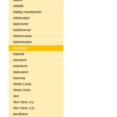
statistik
statliga myndigheter
statsbudget
statschefer
statsfinanser
statskunskap
statsministrar
statsmän
statsrätt
statsskick
statsskuld
statsvapen
stavning
Stefan Casta
Stefan Holm
sten
Sten Sture, d.y.
Sten Sture, d.ä.
stenåldern