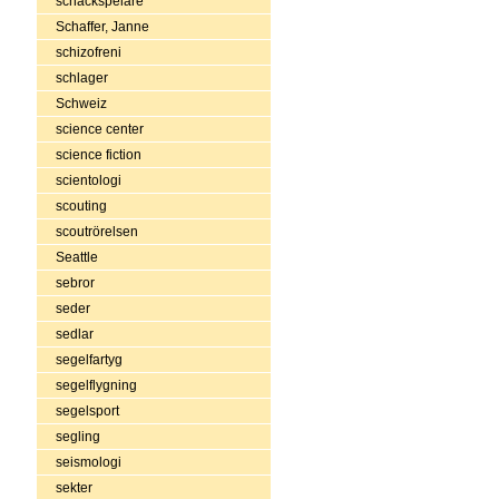
schackspelare
Schaffer, Janne
schizofreni
schlager
Schweiz
science center
science fiction
scientologi
scouting
scoutrörelsen
Seattle
sebror
seder
sedlar
segelfartyg
segelflygning
segelsport
segling
seismologi
sekter