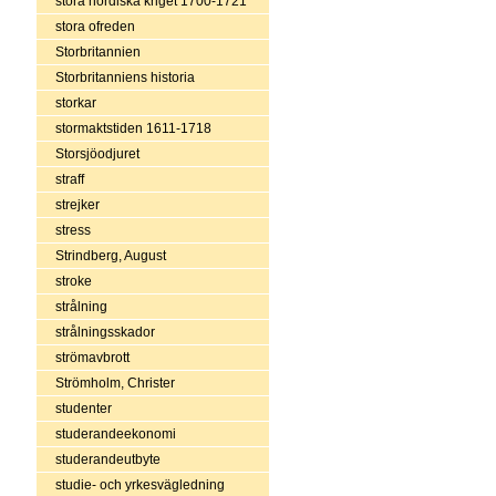
stora nordiska kriget 1700-1721
stora ofreden
Storbritannien
Storbritanniens historia
storkar
stormaktstiden 1611-1718
Storsjöodjuret
straff
strejker
stress
Strindberg, August
stroke
strålning
strålningsskador
strömavbrott
Strömholm, Christer
studenter
studerandeekonomi
studerandeutbyte
studie- och yrkesvägledning