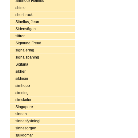
Sherlock Holmes
shinto
short track
Sibelius, Jean
Sidenvägen
siffror
Sigmund Freud
signalering
signalspaning
Sigtuna
sikher
sikhism
simhopp
simning
simskolor
Singapore
sinnen
sinnesfysiologi
sinnesorgan
sjukdomar