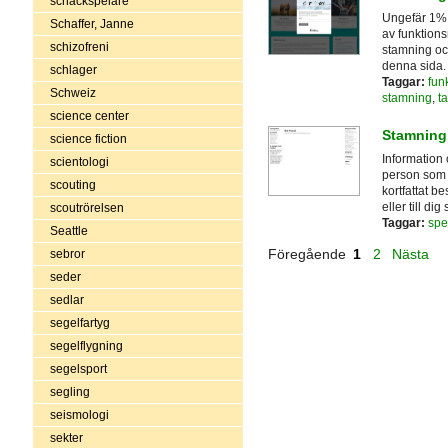
schackspelare
Ungefär 1% a
Schaffer, Janne
av funktion
schizofreni
stamning och
denna sida.
schlager
Taggar:
fun
Schweiz
stamning
,
t
science center
Stamning 
science fiction
Information
scientologi
person som s
scouting
kortfattat b
eller till d
scoutrörelsen
Taggar:
spe
Seattle
Föregående
1
2
Nästa
sebror
seder
sedlar
segelfartyg
segelflygning
segelsport
segling
seismologi
sekter