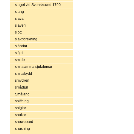
slaget vid Svensksund 1790
slang
slavar
slaveri
slott
släktforskning
sländor
slöjd
smide
smittsamma sjukdomar
smittskydd
smycken
smådjur
Småland
sniffning
sniglar
snokar
snowboard
snusning