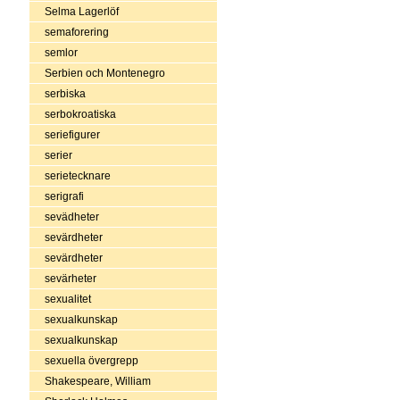
Selma Lagerlöf
semaforering
semlor
Serbien och Montenegro
serbiska
serbokroatiska
seriefigurer
serier
serietecknare
serigrafi
sevädheter
sevärdheter
sevärdheter
sevärheter
sexualitet
sexualkunskap
sexualkunskap
sexuella övergrepp
Shakespeare, William