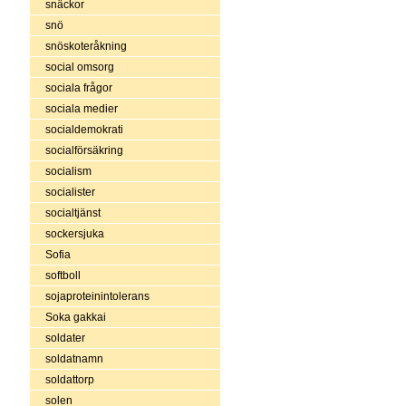
snäckor
snö
snöskoteråkning
social omsorg
sociala frågor
sociala medier
socialdemokrati
socialförsäkring
socialism
socialister
socialtjänst
sockersjuka
Sofia
softboll
sojaproteinintolerans
Soka gakkai
soldater
soldatnamn
soldattorp
solen