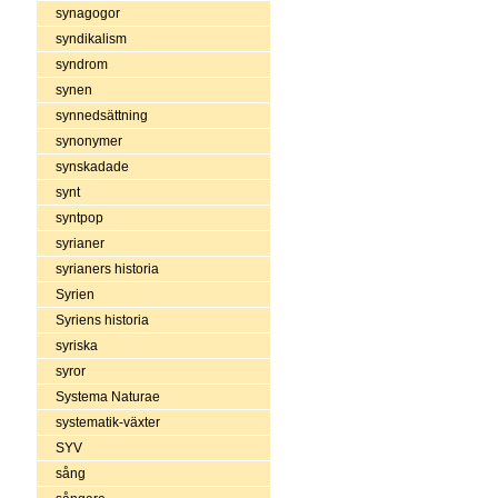
synagogor
syndikalism
syndrom
synen
synnedsättning
synonymer
synskadade
synt
syntpop
syrianer
syrianers historia
Syrien
Syriens historia
syriska
syror
Systema Naturae
systematik-växter
SYV
sång