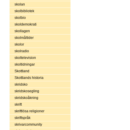
skolan
skolbibliotek
skolbio
skoldemokrati
skollagen
skolmåltider
skolor
skolradio
skoltelevision
skoltidningar
Skottland
Skottlands historia
skridsko
skridskosegling
skridskoåkning
skrift
skriftlösa religioner
skriftspråk
skrivarcommunity