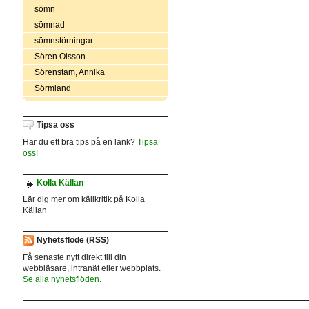
sömn
sömnad
sömnstörningar
Sören Olsson
Sörenstam, Annika
Sörmland
Tipsa oss
Har du ett bra tips på en länk?
Tipsa
oss!
Kolla Källan
Lär dig mer om källkritik på Kolla
Källan
Nyhetsflöde (RSS)
Få senaste nytt direkt till din
webbläsare, intranät eller webbplats.
Se alla nyhetsflöden.