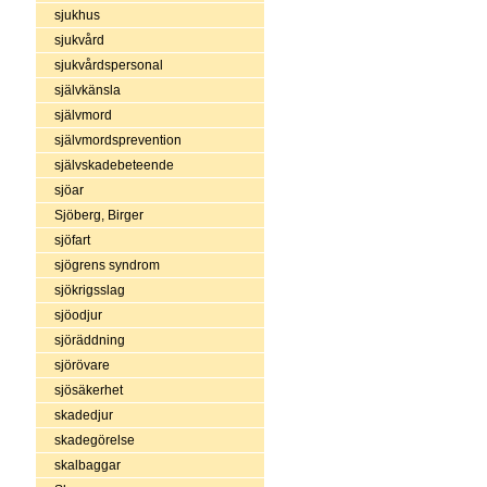
sjukhus
sjukvård
sjukvårdspersonal
självkänsla
självmord
självmordsprevention
självskadebeteende
sjöar
Sjöberg, Birger
sjöfart
sjögrens syndrom
sjökrigsslag
sjöodjur
sjöräddning
sjörövare
sjösäkerhet
skadedjur
skadegörelse
skalbaggar