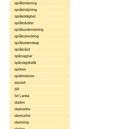
språkinlärning
språkinlärning
språkriktighet
språkstudier
språkundervisning
språkutveckling
språkvetenskap
språkvård
spårvagnar
spårvägstrafik
spöken
spökhistorier
squash
SR
Sri Lanka
staden
stadsarkiv
stamceller
stamning
statare