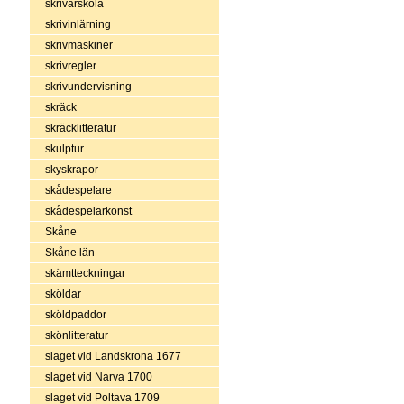
skrivarskola
skrivinlärning
skrivmaskiner
skrivregler
skrivundervisning
skräck
skräcklitteratur
skulptur
skyskrapor
skådespelare
skådespelarkonst
Skåne
Skåne län
skämtteckningar
sköldar
sköldpaddor
skönlitteratur
slaget vid Landskrona 1677
slaget vid Narva 1700
slaget vid Poltava 1709