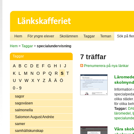
Hem
För yngre elever
Skolämnen
Taggar
Teman
Sök på fler
Hem
>
Taggar
>
specialundervisning
7 träffar
Taggar
A
B
C
D
E
F
G
H
I
J
Prenumerera på nya länkar
K
L
M
N
O
P
Q
R
S
T
Läromede
U
V
W
X
Y
Z
Å
Ä
Ö
skolmynd
0 - 9
Information 
specialpedag
sagor
olika städe
sagoväsen
för olika be
Taggar:
DAI
salmonella
läromedel
,
Salomon August Andrée
specialunde
samer
Våra skol
samhällskunskap