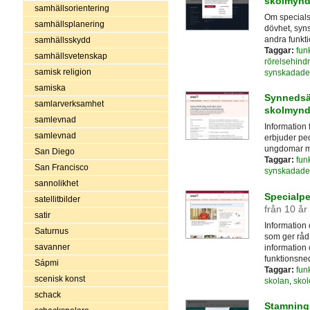
skolmynd
samhällsorientering
Om specialsk
samhällsplanering
dövhet, syns
andra funkt
samhällsskydd
Taggar:
fun
samhällsvetenskap
rörelsehind
samisk religion
synskadade
samiska
Synnedsä
samlarverksamhet
skolmynd
samlevnad
Information
samlevnad
erbjuder ped
ungdomar m
San Diego
Taggar:
fun
San Francisco
synskadade
sannolikhet
Specialp
satellitbilder
från 10 år
satir
Information
Saturnus
som ger råd
savanner
information
funktionsned
Sápmi
Taggar:
fun
scenisk konst
skolan
,
skol
schack
Stamning