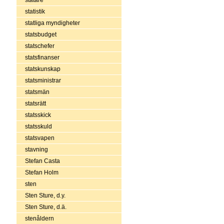
statistik
statliga myndigheter
statsbudget
statschefer
statsfinanser
statskunskap
statsministrar
statsmän
statsrätt
statsskick
statsskuld
statsvapen
stavning
Stefan Casta
Stefan Holm
sten
Sten Sture, d.y.
Sten Sture, d.ä.
stenåldern