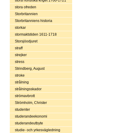
stora nordiska kriget 1700-1721
stora ofreden
Storbritannien
Storbritanniens historia
storkar
stormaktstiden 1611-1718
Storsjöodjuret
straff
strejker
stress
Strindberg, August
stroke
strålning
strålningsskador
strömavbrott
Strömholm, Christer
studenter
studerandeekonomi
studerandeutbyte
studie- och yrkesvägledning