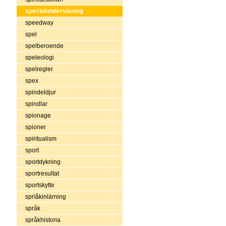
specialundervisning
speedway
spel
spelberoende
speleologi
spelregler
spex
spindeldjur
spindlar
spionage
spioner
spiritualism
sport
sportdykning
sportresultat
sportskytte
sprïåkinlärning
språk
språkhistoria