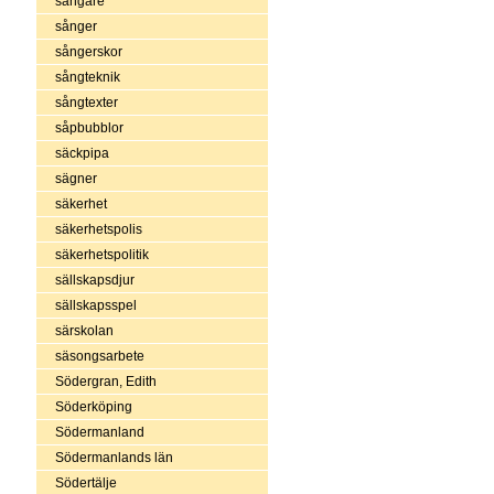
sångare
sånger
sångerskor
sångteknik
sångtexter
såpbubblor
säckpipa
sägner
säkerhet
säkerhetspolis
säkerhetspolitik
sällskapsdjur
sällskapsspel
särskolan
säsongsarbete
Södergran, Edith
Söderköping
Södermanland
Södermanlands län
Södertälje