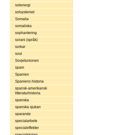
solenergi
solsystemet
Somalia
somaliska
sophantering
sorani (språk)
sorkar
soul
Sovjetunionen
spam
Spanien
Spaniens historia
spansk-amerikansk
litteraturhistoria
spanska
spanska sjukan
sparande
specialarbete
specialeffekter
specialskolan