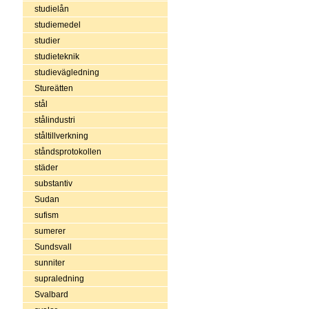
studielån
studiemedel
studier
studieteknik
studievägledning
Stureätten
stål
stålindustri
ståltillverkning
ståndsprotokollen
städer
substantiv
Sudan
sufism
sumerer
Sundsvall
sunniter
supraledning
Svalbard