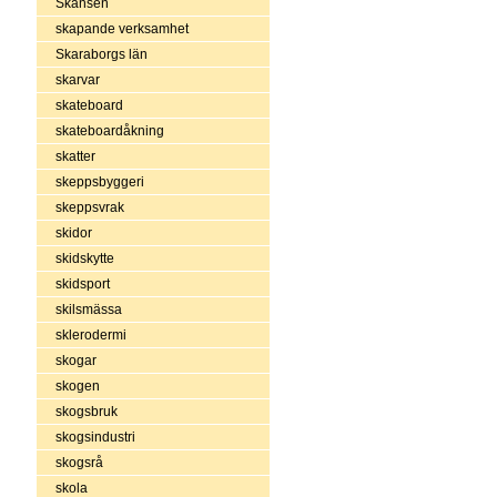
Skansen
skapande verksamhet
Skaraborgs län
skarvar
skateboard
skateboardåkning
skatter
skeppsbyggeri
skeppsvrak
skidor
skidskytte
skidsport
skilsmässa
sklerodermi
skogar
skogen
skogsbruk
skogsindustri
skogsrå
skola