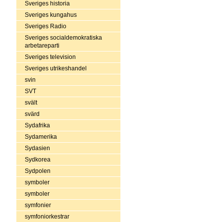
Sveriges historia
Sveriges kungahus
Sveriges Radio
Sveriges socialdemokratiska
arbetareparti
Sveriges television
Sveriges utrikeshandel
svin
SVT
svält
svärd
Sydafrika
Sydamerika
Sydasien
Sydkorea
Sydpolen
symboler
symboler
symfonier
symfoniorkestrar