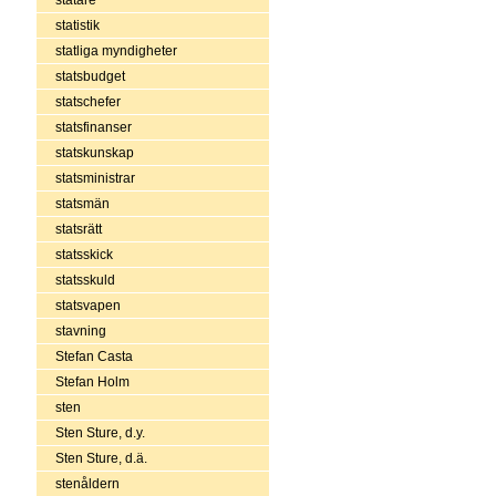
statistik
statliga myndigheter
statsbudget
statschefer
statsfinanser
statskunskap
statsministrar
statsmän
statsrätt
statsskick
statsskuld
statsvapen
stavning
Stefan Casta
Stefan Holm
sten
Sten Sture, d.y.
Sten Sture, d.ä.
stenåldern