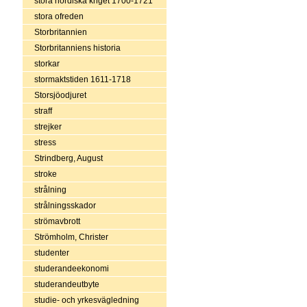
stora nordiska kriget 1700-1721
stora ofreden
Storbritannien
Storbritanniens historia
storkar
stormaktstiden 1611-1718
Storsjöodjuret
straff
strejker
stress
Strindberg, August
stroke
strålning
strålningsskador
strömavbrott
Strömholm, Christer
studenter
studerandeekonomi
studerandeutbyte
studie- och yrkesvägledning