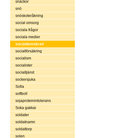
snäckor
snö
snöskoteråkning
social omsorg
sociala frågor
sociala medier
socialdemokrati
socialförsäkring
socialism
socialister
socialtjänst
sockersjuka
Sofia
softboll
sojaproteinintolerans
Soka gakkai
soldater
soldatnamn
soldattorp
solen