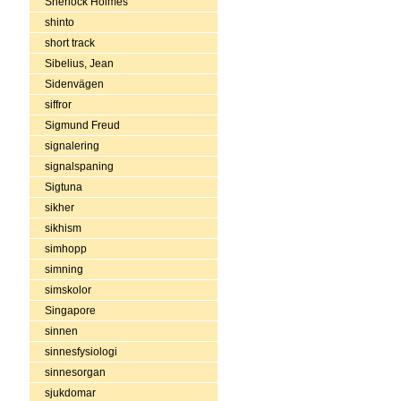
Sherlock Holmes
shinto
short track
Sibelius, Jean
Sidenvägen
siffror
Sigmund Freud
signalering
signalspaning
Sigtuna
sikher
sikhism
simhopp
simning
simskolor
Singapore
sinnen
sinnesfysiologi
sinnesorgan
sjukdomar