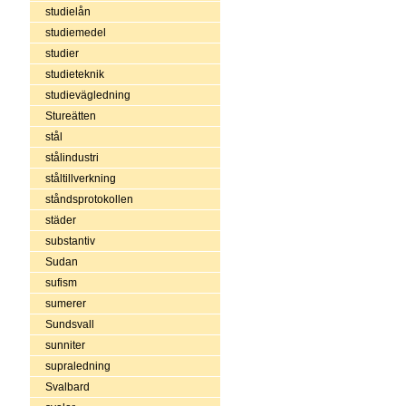
studielån
studiemedel
studier
studieteknik
studievägledning
Stureätten
stål
stålindustri
ståltillverkning
ståndsprotokollen
städer
substantiv
Sudan
sufism
sumerer
Sundsvall
sunniter
supraledning
Svalbard