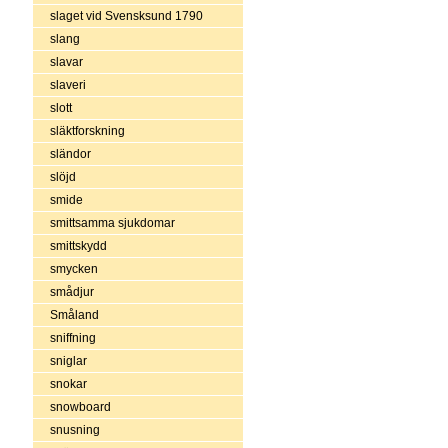
slaget vid Svensksund 1790
slang
slavar
slaveri
slott
släktforskning
sländor
slöjd
smide
smittsamma sjukdomar
smittskydd
smycken
smådjur
Småland
sniffning
sniglar
snokar
snowboard
snusning