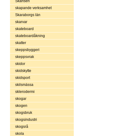
Skansen
skapande verksamhet
Skaraborgs län
skarvar
skateboard
skateboardåkning
skatter
skeppsbyggeri
skeppsvrak
skidor
skidskytte
skidsport
skilsmässa
sklerodermi
skogar
skogen
skogsbruk
skogsindustri
skogsrå
skola