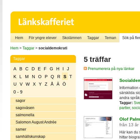
Hem
För yngre elever
Skolämnen
Taggar
Teman
Sök på fler
Hem
>
Taggar
>
socialdemokrati
5 träffar
Taggar
A
B
C
D
E
F
G
H
I
J
Prenumerera på nya länkar
K
L
M
N
O
P
Q
R
S
T
Socialde
U
V
W
X
Y
Z
Å
Ä
Ö
Information
0 - 9
särskilda si
andra språk
sagor
Taggar:
Sve
partier
,
soci
sagoväsen
salmonella
Olof Palm
Salomon August Andrée
från 13 år
samer
Här kan du 
samhällskunskap
hittar biogr