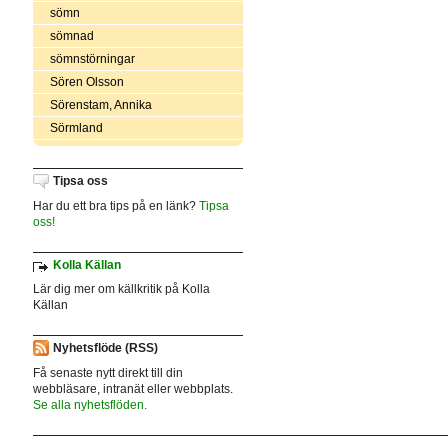
sömn
sömnad
sömnstörningar
Sören Olsson
Sörenstam, Annika
Sörmland
Tipsa oss
Har du ett bra tips på en länk?
Tipsa
oss!
Kolla Källan
Lär dig mer om källkritik på Kolla
Källan
Nyhetsflöde (RSS)
Få senaste nytt direkt till din
webbläsare, intranät eller webbplats.
Se alla nyhetsflöden.