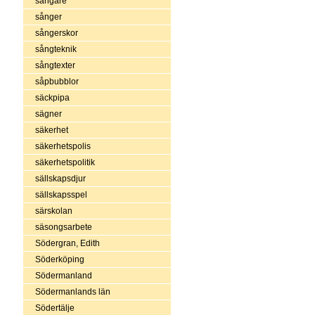
sångare
sånger
sångerskor
sångteknik
sångtexter
såpbubblor
säckpipa
sägner
säkerhet
säkerhetspolis
säkerhetspolitik
sällskapsdjur
sällskapsspel
särskolan
säsongsarbete
Södergran, Edith
Söderköping
Södermanland
Södermanlands län
Södertälje