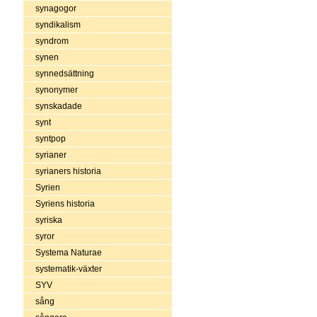
synagogor
syndikalism
syndrom
synen
synnedsättning
synonymer
synskadade
synt
syntpop
syrianer
syrianers historia
Syrien
Syriens historia
syriska
syror
Systema Naturae
systematik-växter
SYV
sång