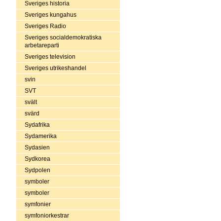
Sveriges historia
Sveriges kungahus
Sveriges Radio
Sveriges socialdemokratiska
arbetareparti
Sveriges television
Sveriges utrikeshandel
svin
SVT
svält
svärd
Sydafrika
Sydamerika
Sydasien
Sydkorea
Sydpolen
symboler
symboler
symfonier
symfoniorkestrar