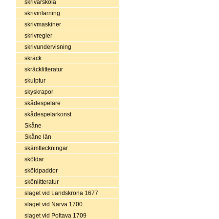
skrivarskola
skrivinlärning
skrivmaskiner
skrivregler
skrivundervisning
skräck
skräcklitteratur
skulptur
skyskrapor
skådespelare
skådespelarkonst
Skåne
Skåne län
skämtteckningar
sköldar
sköldpaddor
skönlitteratur
slaget vid Landskrona 1677
slaget vid Narva 1700
slaget vid Poltava 1709