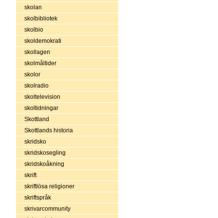
skolan
skolbibliotek
skolbio
skoldemokrati
skollagen
skolmåltider
skolor
skolradio
skoltelevision
skoltidningar
Skottland
Skottlands historia
skridsko
skridskosegling
skridskoåkning
skrift
skriftlösa religioner
skriftspråk
skrivarcommunity