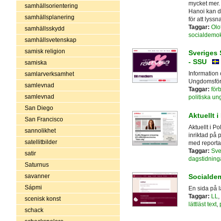
mycket mer.
samhällsorientering
Hanoi kan 
samhällsplanering
för att lyssna
Taggar:
Olo
samhällsskydd
socialdemok
samhällsvetenskap
samisk religion
Sveriges
- SSU
samiska
Information
samlarverksamhet
Ungdomsför
samlevnad
Taggar:
för
samlevnad
politiska u
San Diego
Aktuellt i
San Francisco
Aktuellt i P
sannolikhet
inriktad på 
satellitbilder
med reportag
Taggar:
Sve
satir
dagstidning
Saturnus
savanner
Socialdem
Sápmi
En sida på l
Taggar:
LL
,
scenisk konst
lättläst text
,
schack