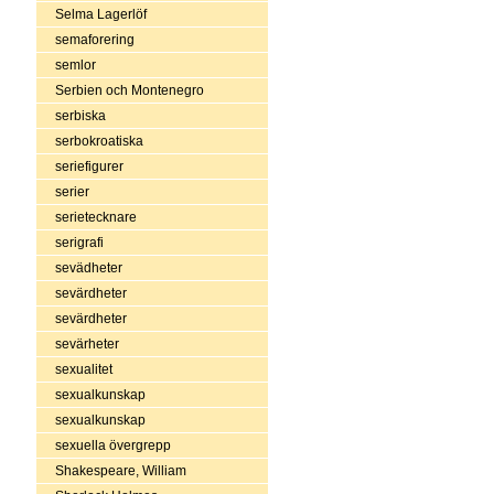
Selma Lagerlöf
semaforering
semlor
Serbien och Montenegro
serbiska
serbokroatiska
seriefigurer
serier
serietecknare
serigrafi
sevädheter
sevärdheter
sevärdheter
sevärheter
sexualitet
sexualkunskap
sexualkunskap
sexuella övergrepp
Shakespeare, William