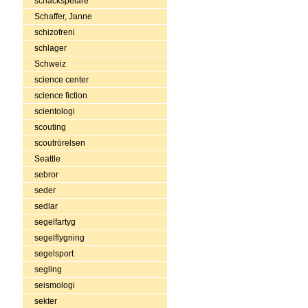
schackspelare
Schaffer, Janne
schizofreni
schlager
Schweiz
science center
science fiction
scientologi
scouting
scoutrörelsen
Seattle
sebror
seder
sedlar
segelfartyg
segelflygning
segelsport
segling
seismologi
sekter