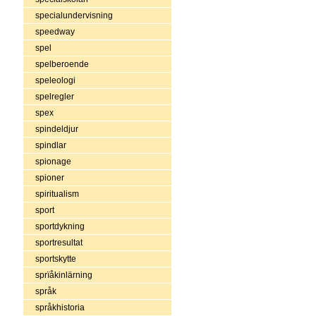
specialundervisning
speedway
spel
spelberoende
speleologi
spelregler
spex
spindeldjur
spindlar
spionage
spioner
spiritualism
sport
sportdykning
sportresultat
sportskytte
sprïåkinlärning
språk
språkhistoria