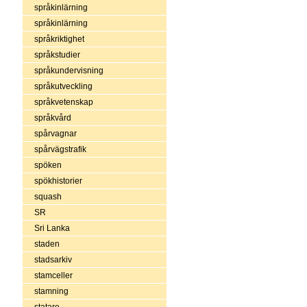
språkinlärning
språkinlärning
språkriktighet
språkstudier
språkundervisning
språkutveckling
språkvetenskap
språkvård
spårvagnar
spårvägstrafik
spöken
spökhistorier
squash
SR
Sri Lanka
staden
stadsarkiv
stamceller
stamning
statare