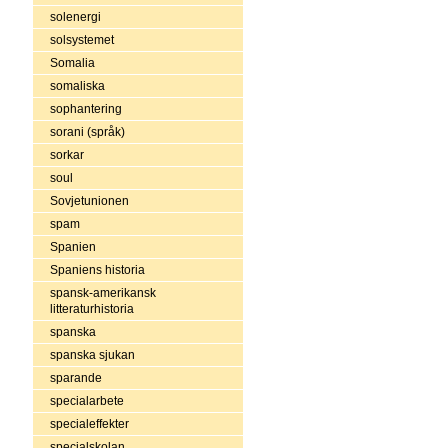
solenergi
solsystemet
Somalia
somaliska
sophantering
sorani (språk)
sorkar
soul
Sovjetunionen
spam
Spanien
Spaniens historia
spansk-amerikansk
litteraturhistoria
spanska
spanska sjukan
sparande
specialarbete
specialeffekter
specialskolan