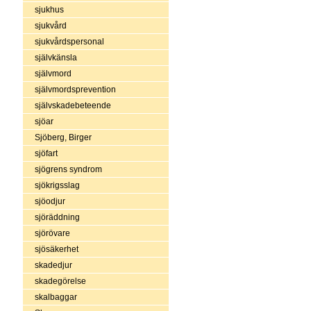
sjukhus
sjukvård
sjukvårdspersonal
självkänsla
självmord
självmordsprevention
självskadebeteende
sjöar
Sjöberg, Birger
sjöfart
sjögrens syndrom
sjökrigsslag
sjöodjur
sjöräddning
sjörövare
sjösäkerhet
skadedjur
skadegörelse
skalbaggar