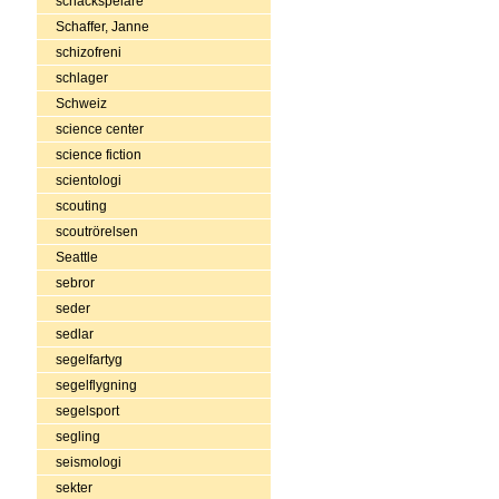
schackspelare
Schaffer, Janne
schizofreni
schlager
Schweiz
science center
science fiction
scientologi
scouting
scoutrörelsen
Seattle
sebror
seder
sedlar
segelfartyg
segelflygning
segelsport
segling
seismologi
sekter