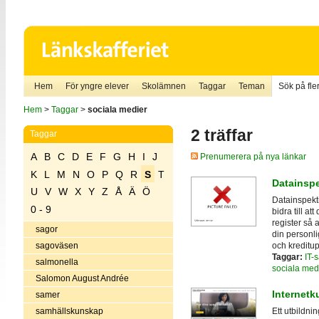
Hem
För yngre elever
Skolämnen
Taggar
Teman
Sök på fler
Hem
>
Taggar
>
sociala medier
2 träffar
Taggar
A
B
C
D
E
F
G
H
I
J
Prenumerera på nya länkar
K
L
M
N
O
P
Q
R
S
T
Datainsp
U
V
W
X
Y
Z
Å
Ä
Ö
Datainspekt
0 - 9
bidra till at
register så a
sagor
din personli
och kreditup
sagoväsen
Taggar:
IT-
salmonella
sociala med
Salomon August Andrée
Internetk
samer
samhällskunskap
Ett utbildni