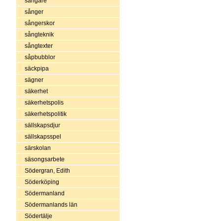
sångare
sånger
sångerskor
sångteknik
sångtexter
såpbubblor
säckpipa
sägner
säkerhet
säkerhetspolis
säkerhetspolitik
sällskapsdjur
sällskapsspel
särskolan
säsongsarbete
Södergran, Edith
Söderköping
Södermanland
Södermanlands län
Södertälje