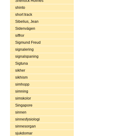
Sherlock Holmes
shinto
short track
Sibelius, Jean
Sidenvägen
siffror
Sigmund Freud
signalering
signalspaning
Sigtuna
sikher
sikhism
simhopp
simning
simskolor
Singapore
sinnen
sinnesfysiologi
sinnesorgan
sjukdomar