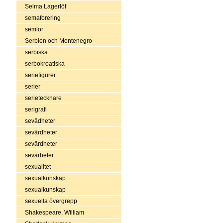
Selma Lagerlöf
semaforering
semlor
Serbien och Montenegro
serbiska
serbokroatiska
seriefigurer
serier
serietecknare
serigrafi
sevädheter
sevärdheter
sevärdheter
sevärheter
sexualitet
sexualkunskap
sexualkunskap
sexuella övergrepp
Shakespeare, William