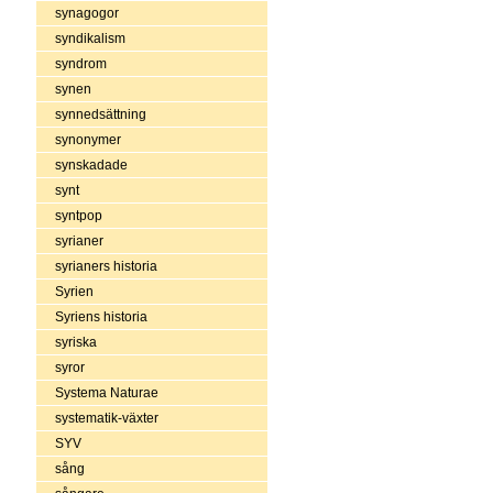
synagogor
syndikalism
syndrom
synen
synnedsättning
synonymer
synskadade
synt
syntpop
syrianer
syrianers historia
Syrien
Syriens historia
syriska
syror
Systema Naturae
systematik-växter
SYV
sång