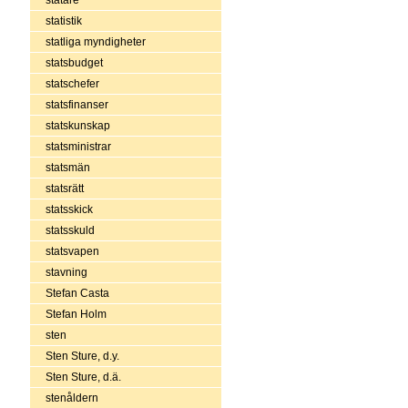
statistik
statliga myndigheter
statsbudget
statschefer
statsfinanser
statskunskap
statsministrar
statsmän
statsrätt
statsskick
statsskuld
statsvapen
stavning
Stefan Casta
Stefan Holm
sten
Sten Sture, d.y.
Sten Sture, d.ä.
stenåldern