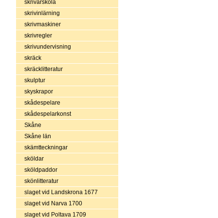
skrivarskola
skrivinlärning
skrivmaskiner
skrivregler
skrivundervisning
skräck
skräcklitteratur
skulptur
skyskrapor
skådespelare
skådespelarkonst
Skåne
Skåne län
skämtteckningar
sköldar
sköldpaddor
skönlitteratur
slaget vid Landskrona 1677
slaget vid Narva 1700
slaget vid Poltava 1709