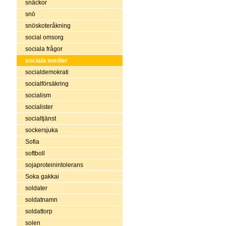
snäckor
snö
snöskoteråkning
social omsorg
sociala frågor
sociala medier
socialdemokrati
socialförsäkring
socialism
socialister
socialtjänst
sockersjuka
Sofia
softboll
sojaproteinintolerans
Soka gakkai
soldater
soldatnamn
soldattorp
solen