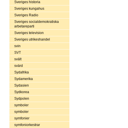
Sveriges historia
Sveriges kungahus
Sveriges Radio
Sveriges socialdemokratiska
arbetareparti
Sveriges television
Sveriges utrikeshandel
svin
SVT
svält
svärd
Sydafrika
Sydamerika
Sydasien
Sydkorea
Sydpolen
symboler
symboler
symfonier
symfoniorkestrar