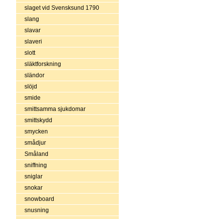
slaget vid Svensksund 1790
slang
slavar
slaveri
slott
släktforskning
sländor
slöjd
smide
smittsamma sjukdomar
smittskydd
smycken
smådjur
Småland
sniffning
sniglar
snokar
snowboard
snusning