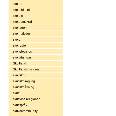
skolan
skolbibliotek
skolbio
skoldemokrati
skollagen
skolmåltider
skolor
skolradio
skoltelevision
skoltidningar
Skottland
Skottlands historia
skridsko
skridskosegling
skridskoåkning
skrift
skriftlösa religioner
skriftspråk
skrivarcommunity