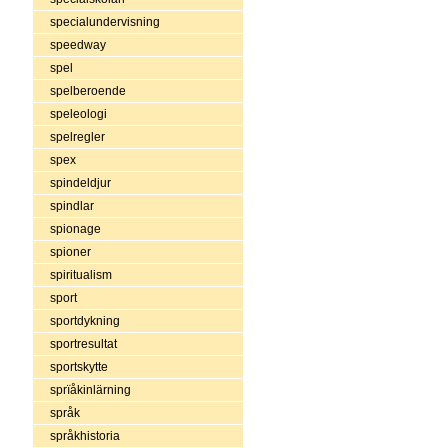
specialundervisning
speedway
spel
spelberoende
speleologi
spelregler
spex
spindeldjur
spindlar
spionage
spioner
spiritualism
sport
sportdykning
sportresultat
sportskytte
sprïåkinlärning
språk
språkhistoria