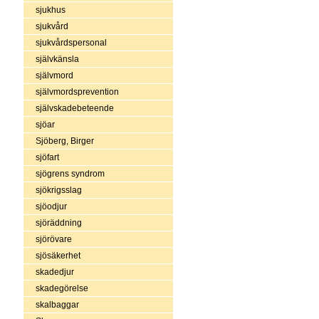
sjukhus
sjukvård
sjukvårdspersonal
självkänsla
självmord
självmordsprevention
självskadebeteende
sjöar
Sjöberg, Birger
sjöfart
sjögrens syndrom
sjökrigsslag
sjöodjur
sjöräddning
sjörövare
sjösäkerhet
skadedjur
skadegörelse
skalbaggar