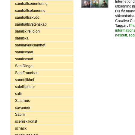
Internetfon
samhällsorientering
utbildningsf
samhällsplanering
Du får bland
sökmotorhant
samhällsskydd
Creative Co
samhällsvetenskap
Taggar:
IT-
information
samisk religion
netikett
,
soc
samiska
samlarverksamhet
samlevnad
samlevnad
San Diego
San Francisco
sannolikhet
satellitbilder
satir
Saturnus
savanner
Sápmi
scenisk konst
schack