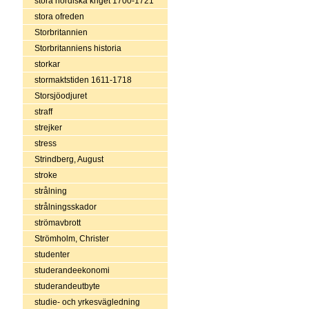
stora nordiska kriget 1700-1721
stora ofreden
Storbritannien
Storbritanniens historia
storkar
stormaktstiden 1611-1718
Storsjöodjuret
straff
strejker
stress
Strindberg, August
stroke
strålning
strålningsskador
strömavbrott
Strömholm, Christer
studenter
studerandeekonomi
studerandeutbyte
studie- och yrkesvägledning