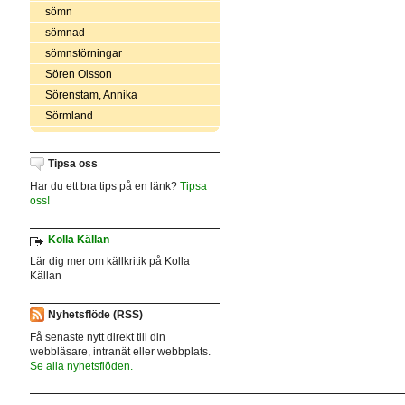
sömn
sömnad
sömnstörningar
Sören Olsson
Sörenstam, Annika
Sörmland
Tipsa oss
Har du ett bra tips på en länk?
Tipsa
oss!
Kolla Källan
Lär dig mer om källkritik på Kolla
Källan
Nyhetsflöde (RSS)
Få senaste nytt direkt till din
webbläsare, intranät eller webbplats.
Se alla nyhetsflöden.