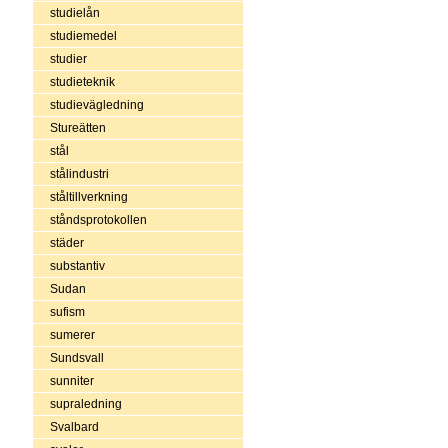
studielån
studiemedel
studier
studieteknik
studievägledning
Stureätten
stål
stålindustri
ståltillverkning
ståndsprotokollen
städer
substantiv
Sudan
sufism
sumerer
Sundsvall
sunniter
supraledning
Svalbard