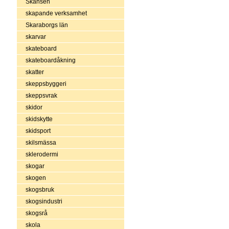
Skansen
skapande verksamhet
Skaraborgs län
skarvar
skateboard
skateboardåkning
skatter
skeppsbyggeri
skeppsvrak
skidor
skidskytte
skidsport
skilsmässa
sklerodermi
skogar
skogen
skogsbruk
skogsindustri
skogsrå
skola