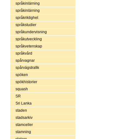
språkinlärning
språkinlärning
språkriktighet
språkstudier
språkundervisning
språkutveckling
språkvetenskap
språkvård
spårvagnar
spårvägstrafik
spöken
spökhistorier
squash
SR
Sri Lanka
staden
stadsarkiv
stamceller
stamning
statare