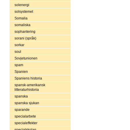
solenergi
solsystemet
Somalia
somaliska
sophantering
sorani (språk)
sorkar
soul
Sovjetunionen
spam
Spanien
Spaniens historia
spansk-amerikansk
litteraturhistoria
spanska
spanska sjukan
sparande
specialarbete
specialeffekter
specialskolan