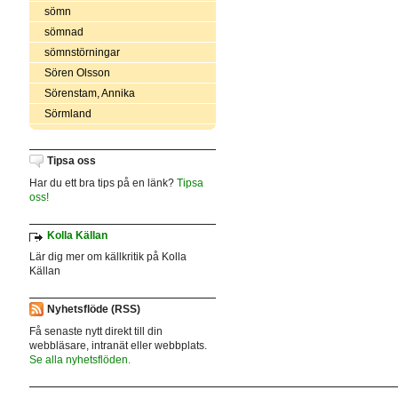
sömn
sömnad
sömnstörningar
Sören Olsson
Sörenstam, Annika
Sörmland
Tipsa oss
Har du ett bra tips på en länk?
Tipsa
oss!
Kolla Källan
Lär dig mer om källkritik på Kolla
Källan
Nyhetsflöde (RSS)
Få senaste nytt direkt till din
webbläsare, intranät eller webbplats.
Se alla nyhetsflöden.