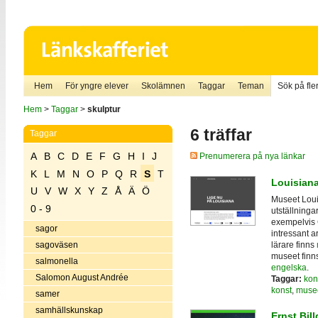
Hem
För yngre elever
Skolämnen
Taggar
Teman
Sök på fler
Hem
>
Taggar
>
skulptur
6 träffar
Taggar
A
B
C
D
E
F
G
H
I
J
Prenumerera på nya länkar
K
L
M
N
O
P
Q
R
S
T
Louisian
U
V
W
X
Y
Z
Å
Ä
Ö
Museet Loui
0 - 9
utställninga
exempelvis 
sagor
intressant a
lärare finns
sagoväsen
museet finns
salmonella
engelska
.
Salomon August Andrée
Taggar:
kon
konst
,
muse
samer
samhällskunskap
Ernst Bill