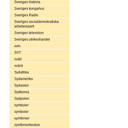
Sveriges historia
Sveriges kungahus
Sveriges Radio
Sveriges socialdemokratiska
arbetareparti
Sveriges television
Sveriges utrikeshandel
svin
SVT
svält
svärd
Sydafrika
Sydamerika
Sydasien
Sydkorea
Sydpolen
symboler
symboler
symfonier
symfoniorkestrar