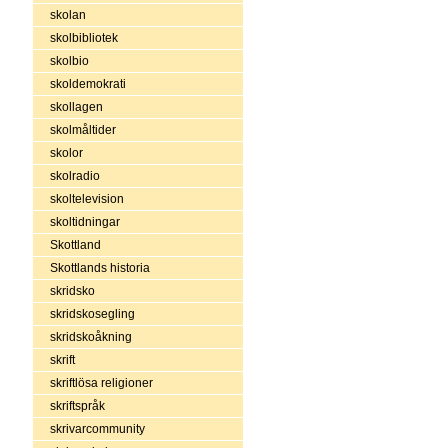
skolan
skolbibliotek
skolbio
skoldemokrati
skollagen
skolmåltider
skolor
skolradio
skoltelevision
skoltidningar
Skottland
Skottlands historia
skridsko
skridskosegling
skridskoåkning
skrift
skriftlösa religioner
skriftspråk
skrivarcommunity