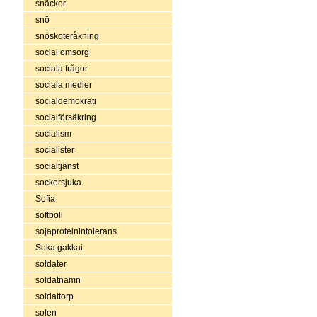
snäckor
snö
snöskoteråkning
social omsorg
sociala frågor
sociala medier
socialdemokrati
socialförsäkring
socialism
socialister
socialtjänst
sockersjuka
Sofia
softboll
sojaproteinintolerans
Soka gakkai
soldater
soldatnamn
soldattorp
solen