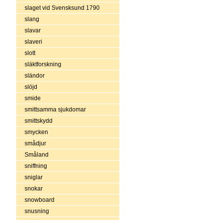
slaget vid Svensksund 1790
slang
slavar
slaveri
slott
släktforskning
sländor
slöjd
smide
smittsamma sjukdomar
smittskydd
smycken
smådjur
Småland
sniffning
sniglar
snokar
snowboard
snusning