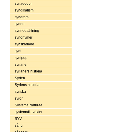
synagogor
syndikalism
syndrom
synen
synnedsättning
synonymer
synskadade
synt
syntpop
syrianer
syrianers historia
Syrien
Syriens historia
syriska
syror
Systema Naturae
systematik-växter
SYV
sång