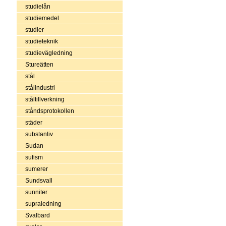
studielån
studiemedel
studier
studieteknik
studievägledning
Stureätten
stål
stålindustri
ståltillverkning
ståndsprotokollen
städer
substantiv
Sudan
sufism
sumerer
Sundsvall
sunniter
supraledning
Svalbard