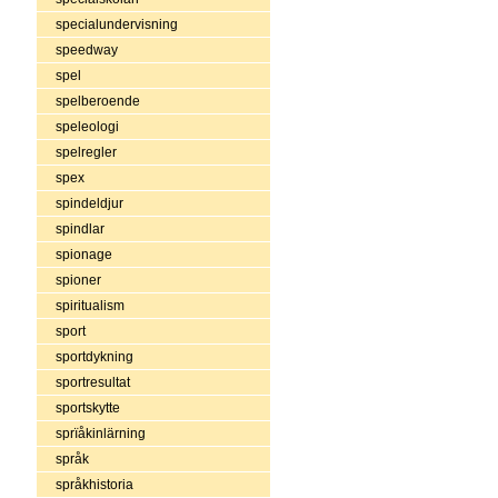
specialundervisning
speedway
spel
spelberoende
speleologi
spelregler
spex
spindeldjur
spindlar
spionage
spioner
spiritualism
sport
sportdykning
sportresultat
sportskytte
sprïåkinlärning
språk
språkhistoria