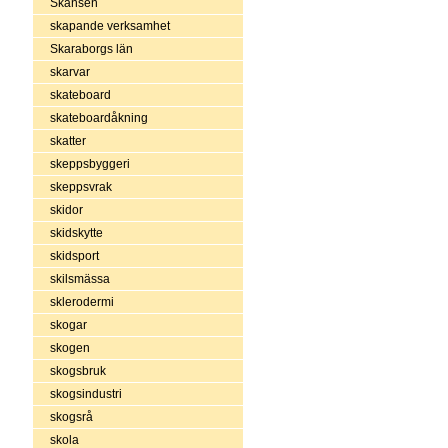
Skansen
skapande verksamhet
Skaraborgs län
skarvar
skateboard
skateboardåkning
skatter
skeppsbyggeri
skeppsvrak
skidor
skidskytte
skidsport
skilsmässa
sklerodermi
skogar
skogen
skogsbruk
skogsindustri
skogsrå
skola