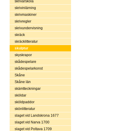
skrivarskola
skrivinlärning
skrivmaskiner
skrivregler
skrivundervisning
skräck
skräcklitteratur
skulptur
skyskrapor
skådespelare
skådespelarkonst
Skåne
Skåne län
skämtteckningar
sköldar
sköldpaddor
skönlitteratur
slaget vid Landskrona 1677
slaget vid Narva 1700
slaget vid Poltava 1709