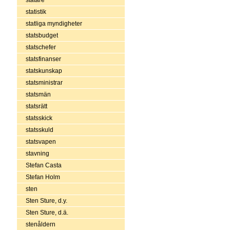
statistik
statliga myndigheter
statsbudget
statschefer
statsfinanser
statskunskap
statsministrar
statsmän
statsrätt
statsskick
statsskuld
statsvapen
stavning
Stefan Casta
Stefan Holm
sten
Sten Sture, d.y.
Sten Sture, d.ä.
stenåldern