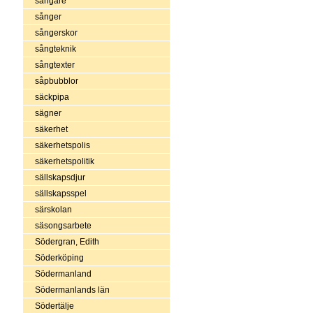
sångare
sånger
sångerskor
sångteknik
sångtexter
såpbubblor
säckpipa
sägner
säkerhet
säkerhetspolis
säkerhetspolitik
sällskapsdjur
sällskapsspel
särskolan
säsongsarbete
Södergran, Edith
Söderköping
Södermanland
Södermanlands län
Södertälje