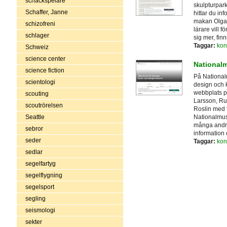
schackspelare
skulpturpar
Schaffer, Janne
hittar du in
makan Olga 
schizofreni
lärare vill f
schlager
sig mer, fin
Taggar:
kon
Schweiz
science center
National
science fiction
På National
scientologi
design och 
webbplats pr
scouting
Larsson, Ru
scoutrörelsen
Roslin med 
Nationalmu
Seattle
många andra
sebror
information 
seder
Taggar:
kon
sedlar
segelfartyg
segelflygning
segelsport
segling
seismologi
sekter