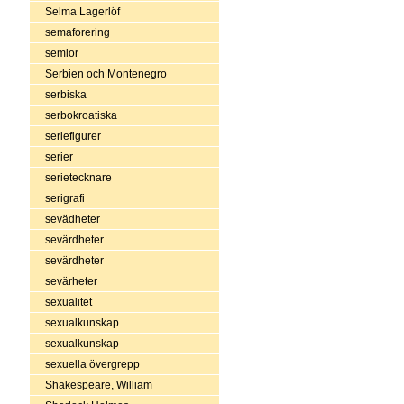
Selma Lagerlöf
semaforering
semlor
Serbien och Montenegro
serbiska
serbokroatiska
seriefigurer
serier
serietecknare
serigrafi
sevädheter
sevärdheter
sevärdheter
sevärheter
sexualitet
sexualkunskap
sexualkunskap
sexuella övergrepp
Shakespeare, William