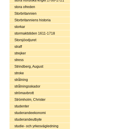
stora nordiska kriget 1700-1721
stora ofreden
Storbritannien
Storbritanniens historia
storkar
stormaktstiden 1611-1718
Storsjöodjuret
straff
strejker
stress
Strindberg, August
stroke
strålning
strålningsskador
strömavbrott
Strömholm, Christer
studenter
studerandeekonomi
studerandeutbyte
studie- och yrkesvägledning