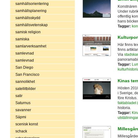
samhällsorientering
Konstnären v
samhällsplanering
Under rubrik
offentlig ko
samhällsskydd
hans böcker,
samhällsvetenskap
Taggar:
kon
samisk religion
Kulturpor
samiska
Här finns tex
samlarverksamhet
finns artikl
samlevnad
Via
stadska
panoramabil
samlevnad
Taggar:
Lu
San Diego
kulturhistori
San Francisco
Kinas ter
sannolikhet
Hösten 2010
satellitbilder
i Sverige, d
satir
före Kristus
faktabladet (
Saturnus
historia.
savanner
Taggar:
Kin
Sápmi
utställninga
scenisk konst
Millesgår
schack
Millesgårde