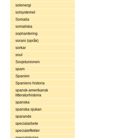
solenergi
solsystemet
Somalia
somaliska
sophantering
sorani (språk)
sorkar
soul
Sovjetunionen
spam
Spanien
Spaniens historia
spansk-amerikansk
litteraturhistoria
spanska
spanska sjukan
sparande
specialarbete
specialeffekter
specialskolan