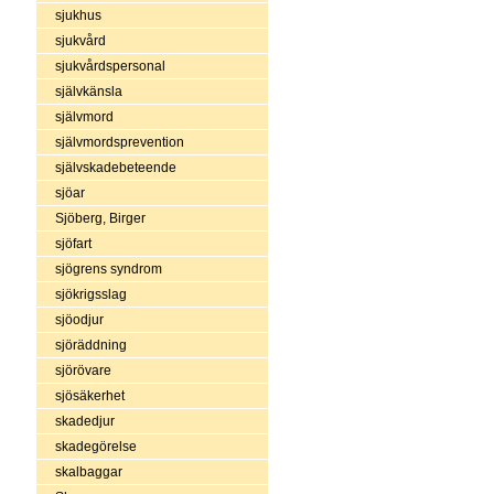
sjukhus
sjukvård
sjukvårdspersonal
självkänsla
självmord
självmordsprevention
självskadebeteende
sjöar
Sjöberg, Birger
sjöfart
sjögrens syndrom
sjökrigsslag
sjöodjur
sjöräddning
sjörövare
sjösäkerhet
skadedjur
skadegörelse
skalbaggar