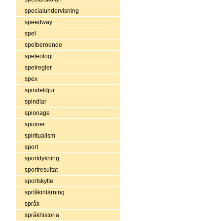
specialundervisning
speedway
spel
spelberoende
speleologi
spelregler
spex
spindeldjur
spindlar
spionage
spioner
spiritualism
sport
sportdykning
sportresultat
sportskytte
sprïåkinlärning
språk
språkhistoria