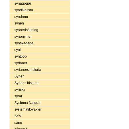
synagogor
syndikalism
syndrom
synen
synnedsättning
synonymer
synskadade
synt
syntpop
syrianer
syrianers historia
Syrien
Syriens historia
syriska
syror
Systema Naturae
systematik-växter
SYV
sång