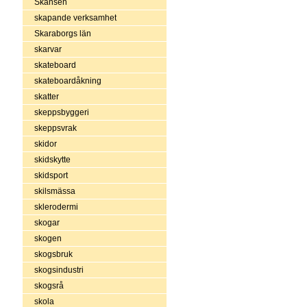
Skansen
skapande verksamhet
Skaraborgs län
skarvar
skateboard
skateboardåkning
skatter
skeppsbyggeri
skeppsvrak
skidor
skidskytte
skidsport
skilsmässa
sklerodermi
skogar
skogen
skogsbruk
skogsindustri
skogsrå
skola