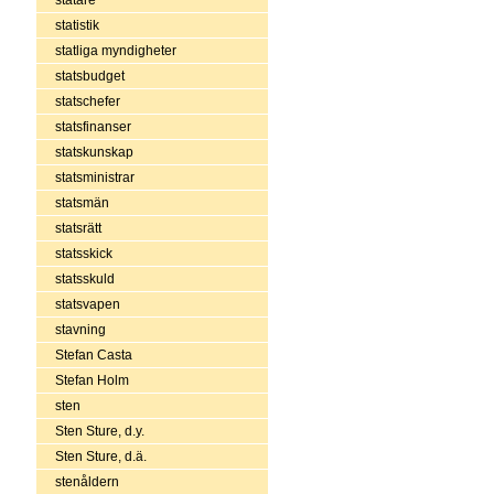
statistik
statliga myndigheter
statsbudget
statschefer
statsfinanser
statskunskap
statsministrar
statsmän
statsrätt
statsskick
statsskuld
statsvapen
stavning
Stefan Casta
Stefan Holm
sten
Sten Sture, d.y.
Sten Sture, d.ä.
stenåldern