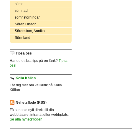
sömn
sömnad
sömnstörningar
Sören Olsson
Sörenstam, Annika
Sörmland
Tipsa oss
Har du ett bra tips på en länk?
Tipsa
oss!
Kolla Källan
Lär dig mer om källkritik på Kolla
Källan
Nyhetsflöde (RSS)
Få senaste nytt direkt till din
webbläsare, intranät eller webbplats.
Se alla nyhetsflöden.