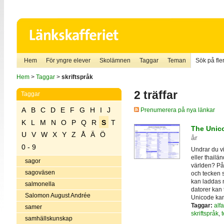
Hem
För yngre elever
Skolämnen
Taggar
Teman
Sök på fler
Hem
>
Taggar
>
skriftspråk
2 träffar
Taggar
A
B
C
D
E
F
G
H
I
J
Prenumerera på nya länkar
K
L
M
N
O
P
Q
R
S
T
The Unic
U
V
W
X
Y
Z
Å
Ä
Ö
år
0 - 9
Undrar du vi
eller thailän
sagor
världen? På
sagoväsen
och tecken s
kan laddas n
salmonella
datorer kan 
Salomon August Andrée
Unicode ka
Taggar:
alf
samer
skriftspråk
,
samhällskunskap