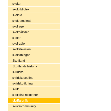
skolan
skolbibliotek
skolbio
skoldemokrati
skollagen
skolmåltider
skolor
skolradio
skoltelevision
skoltidningar
Skottland
Skottlands historia
skridsko
skridskosegling
skridskoåkning
skrift
skriftlösa religioner
skriftspråk
skrivarcommunity