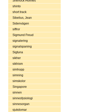
Sherlock Holmes
shinto
short track
Sibelius, Jean
Sidenvägen
siffror
Sigmund Freud
signalering
signalspaning
Sigtuna
sikher
sikhism
simhopp
simning
simskolor
Singapore
sinnen
sinnesfysiologi
sinnesorgan
sjukdomar