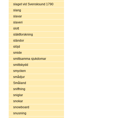
slaget vid Svensksund 1790
slang
slavar
slaveri
slott
släktforskning
sländor
slöjd
smide
smittsamma sjukdomar
smittskydd
smycken
smådjur
Småland
sniffning
sniglar
snokar
snowboard
snusning