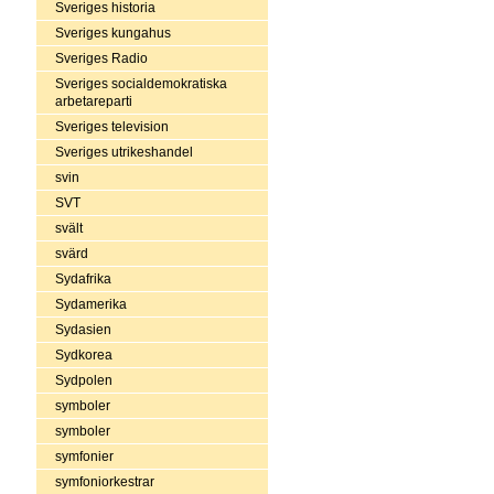
Sveriges historia
Sveriges kungahus
Sveriges Radio
Sveriges socialdemokratiska
arbetareparti
Sveriges television
Sveriges utrikeshandel
svin
SVT
svält
svärd
Sydafrika
Sydamerika
Sydasien
Sydkorea
Sydpolen
symboler
symboler
symfonier
symfoniorkestrar