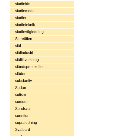
studielån
studiemedel
studier
studieteknik
studievägledning
Stureätten
stål
stålindustri
ståltillverkning
ståndsprotokollen
städer
substantiv
Sudan
sufism
sumerer
Sundsvall
sunniter
supraledning
Svalbard