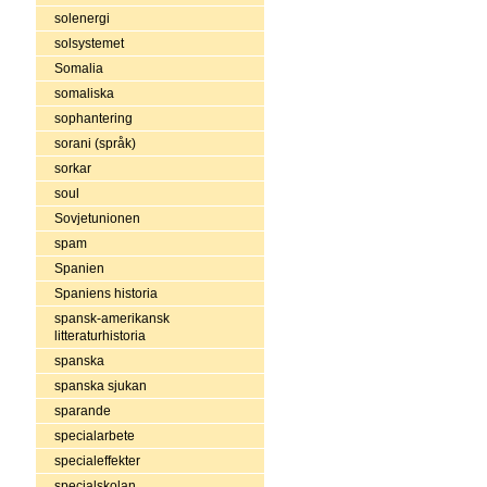
solenergi
solsystemet
Somalia
somaliska
sophantering
sorani (språk)
sorkar
soul
Sovjetunionen
spam
Spanien
Spaniens historia
spansk-amerikansk
litteraturhistoria
spanska
spanska sjukan
sparande
specialarbete
specialeffekter
specialskolan