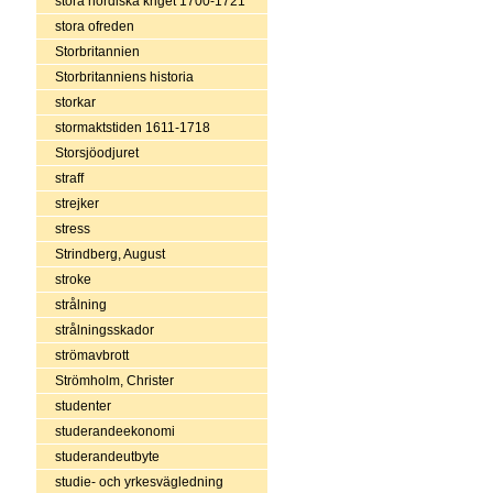
stora nordiska kriget 1700-1721
stora ofreden
Storbritannien
Storbritanniens historia
storkar
stormaktstiden 1611-1718
Storsjöodjuret
straff
strejker
stress
Strindberg, August
stroke
strålning
strålningsskador
strömavbrott
Strömholm, Christer
studenter
studerandeekonomi
studerandeutbyte
studie- och yrkesvägledning