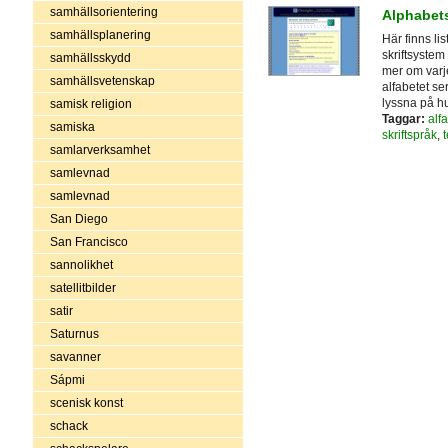
samhällsorientering
Alphabets
samhällsplanering
Här finns li
skriftsystem
samhällsskydd
mer om varje
samhällsvetenskap
alfabetet ser
lyssna på hu
samisk religion
Taggar:
alf
samiska
skriftspråk
,
samlarverksamhet
samlevnad
samlevnad
San Diego
San Francisco
sannolikhet
satellitbilder
satir
Saturnus
savanner
Sápmi
scenisk konst
schack