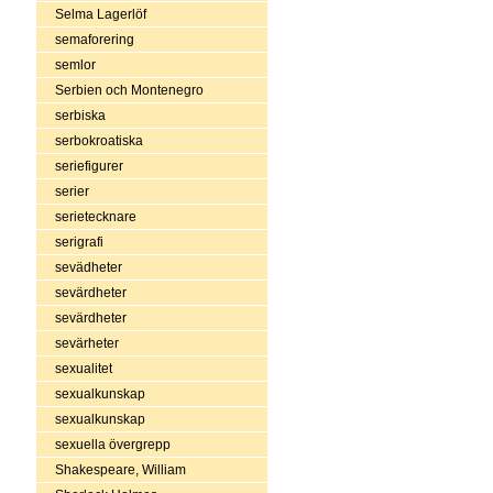
Selma Lagerlöf
semaforering
semlor
Serbien och Montenegro
serbiska
serbokroatiska
seriefigurer
serier
serietecknare
serigrafi
sevädheter
sevärdheter
sevärdheter
sevärheter
sexualitet
sexualkunskap
sexualkunskap
sexuella övergrepp
Shakespeare, William