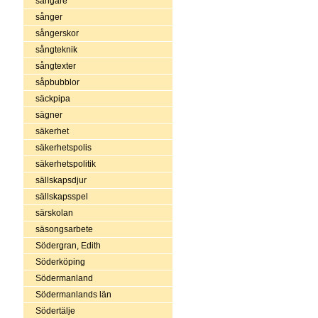
sångare
sånger
sångerskor
sångteknik
sångtexter
såpbubblor
säckpipa
sägner
säkerhet
säkerhetspolis
säkerhetspolitik
sällskapsdjur
sällskapsspel
särskolan
säsongsarbete
Södergran, Edith
Söderköping
Södermanland
Södermanlands län
Södertälje