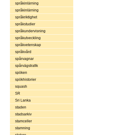
språkinlärning
språkinlärning
språkriktighet
språkstudier
språkundervisning
språkutveckling
språkvetenskap
språkvård
spårvagnar
spårvägstrafik
spöken
spökhistorier
squash
SR
Sri Lanka
staden
stadsarkiv
stamceller
stamning
statare