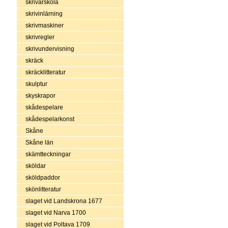
skrivarskola
skrivinlärning
skrivmaskiner
skrivregler
skrivundervisning
skräck
skräcklitteratur
skulptur
skyskrapor
skådespelare
skådespelarkonst
Skåne
Skåne län
skämtteckningar
sköldar
sköldpaddor
skönlitteratur
slaget vid Landskrona 1677
slaget vid Narva 1700
slaget vid Poltava 1709