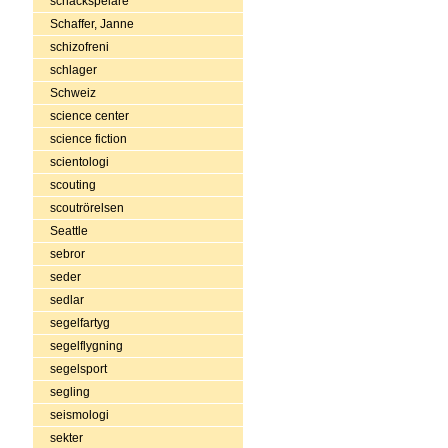
schackspelare
Schaffer, Janne
schizofreni
schlager
Schweiz
science center
science fiction
scientologi
scouting
scoutrörelsen
Seattle
sebror
seder
sedlar
segelfartyg
segelflygning
segelsport
segling
seismologi
sekter