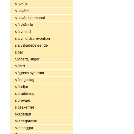
sjukhus
sjukvård
sjukvårdspersonal
självkänsla
självmord
självmordsprevention
självskadebeteende
sjöar
Sjöberg, Birger
sjöfart
sjögrens syndrom
sjökrigsslag
sjöodjur
sjöräddning
sjörövare
sjösäkerhet
skadedjur
skadegörelse
skalbaggar