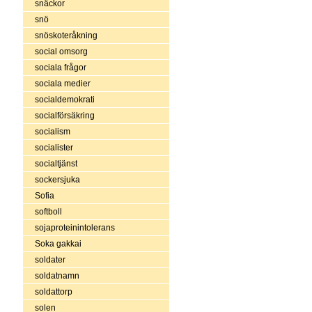
snäckor
snö
snöskoteråkning
social omsorg
sociala frågor
sociala medier
socialdemokrati
socialförsäkring
socialism
socialister
socialtjänst
sockersjuka
Sofia
softboll
sojaproteinintolerans
Soka gakkai
soldater
soldatnamn
soldattorp
solen