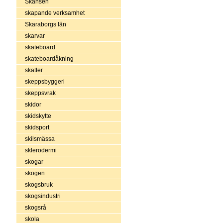
Skansen
skapande verksamhet
Skaraborgs län
skarvar
skateboard
skateboardåkning
skatter
skeppsbyggeri
skeppsvrak
skidor
skidskytte
skidsport
skilsmässa
sklerodermi
skogar
skogen
skogsbruk
skogsindustri
skogsrå
skola