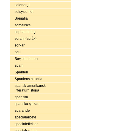
solenergi
solsystemet
Somalia
somaliska
sophantering
sorani (språk)
sorkar
soul
Sovjetunionen
spam
Spanien
Spaniens historia
spansk-amerikansk
litteraturhistoria
spanska
spanska sjukan
sparande
specialarbete
specialeffekter
specialskolan