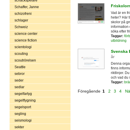
schackspelare
Friskolor
Schaffer, Janne
Vad är en fr
schizofreni
heter? Här f
schlager
skolor på g
information 
Schweiz
söka efter f
science center
Taggar:
för
science fiction
utbildning
scientologi
Svenska 
scouting
år
scoutrörelsen
Denna organi
Seattle
finns infor
riktlinjer. D
sebror
och vad du s
seder
Taggar:
brä
sedlar
Föregående
1
2
3
4
Nä
segelfartyg
segelflygning
segelsport
segling
seismologi
sekter