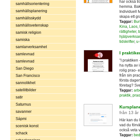
har också tr
samhällsorientering
hemma. Bako
samhällsplanering
Individuell 
skapa ett gr
samhällsskydd
Taggar:
Bur
samhällsvetenskap
Kina
,
Laos
,
rättigheter
,
b
samisk religion
hjälpverksa
samiska
tidskrifter
,
u-
samlarverksamhet
I praktiken
samlevnad
”I praktiken
samlevnad
ha nytta av 
San Diego
rolig prao- 
från sin pra
San Francisco
första dagen
sannolikhet
företag? Sve
satellitbilder
Taggar:
arb
praktik
,
pra
satir
Saturnus
Kursplane
savanner
från 13 år
Sápmi
Här kan du 
vad du förvä
scenisk konst
också veta v
schack
Taggar:
be