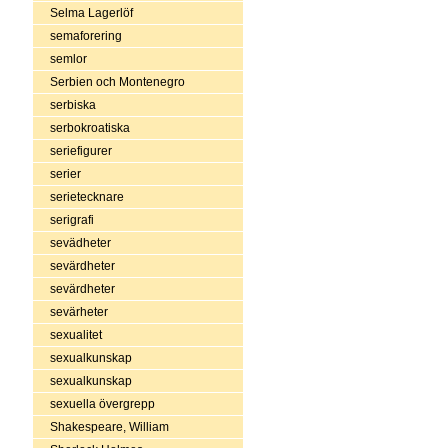
Selma Lagerlöf
semaforering
semlor
Serbien och Montenegro
serbiska
serbokroatiska
seriefigurer
serier
serietecknare
serigrafi
sevädheter
sevärdheter
sevärdheter
sevärheter
sexualitet
sexualkunskap
sexualkunskap
sexuella övergrepp
Shakespeare, William