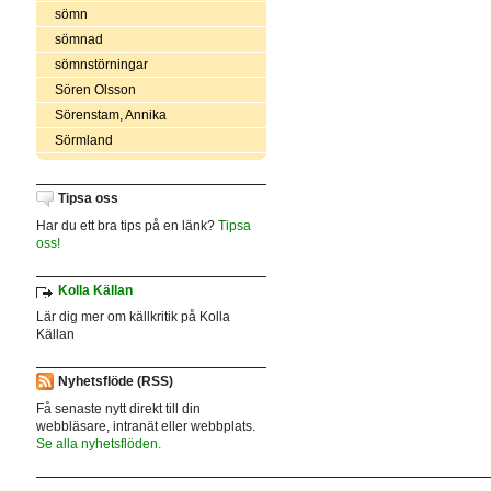
sömn
sömnad
sömnstörningar
Sören Olsson
Sörenstam, Annika
Sörmland
Tipsa oss
Har du ett bra tips på en länk?
Tipsa
oss!
Kolla Källan
Lär dig mer om källkritik på Kolla
Källan
Nyhetsflöde (RSS)
Få senaste nytt direkt till din
webbläsare, intranät eller webbplats.
Se alla nyhetsflöden.