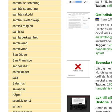
samt hitta i
samhällsorientering
Taggar:
sjöf
samhällsplanering
samhällsskydd
Ostindisk
från 10
samhällsvetenskap
Här kan du 
samisk religion
Här finns ä
samiska
också om Gö
en text för 
samlarverksamhet
invandrade t
samlevnad
Taggar:
170
samlevnad
handelshist
sjöfart
San Diego
San Francisco
Svenska 
sannolikhet
Lär dig mer
satellitbilder
Nordiska mus
ordlista, fa
satir
mycket anna
Saturnus
Taggar:
170
handelshist
savanner
Sápmi
Lyx till 
scenisk konst
Historia
schack
Amerika Lin