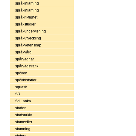
språkinlärning
språkinlärning
språkriktighet
språkstudier
språkundervisning
språkutveckling
språkvetenskap
språkvård
spårvagnar
spårvägstrafik
spöken
spökhistorier
squash
SR
Sri Lanka
staden
stadsarkiv
stamceller
stamning
statare