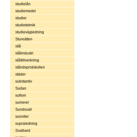
studielån
studiemedel
studier
studieteknik
studievägledning
Stureätten
stål
stålindustri
ståltillverkning
ståndsprotokollen
städer
substantiv
Sudan
sufism
sumerer
Sundsvall
sunniter
supraledning
Svalbard