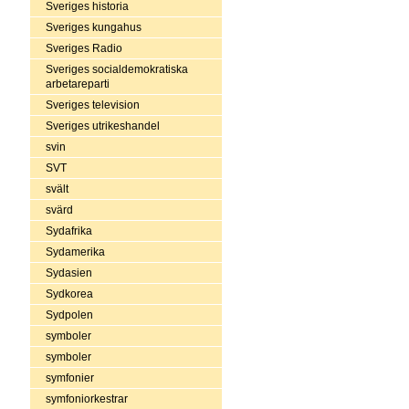
Sveriges historia
Sveriges kungahus
Sveriges Radio
Sveriges socialdemokratiska
arbetareparti
Sveriges television
Sveriges utrikeshandel
svin
SVT
svält
svärd
Sydafrika
Sydamerika
Sydasien
Sydkorea
Sydpolen
symboler
symboler
symfonier
symfoniorkestrar