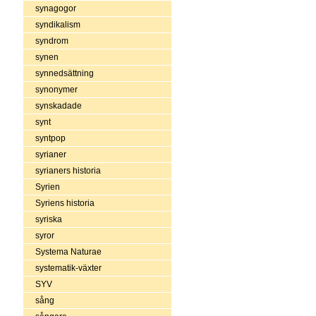
synagogor
syndikalism
syndrom
synen
synnedsättning
synonymer
synskadade
synt
syntpop
syrianer
syrianers historia
Syrien
Syriens historia
syriska
syror
Systema Naturae
systematik-växter
SYV
sång