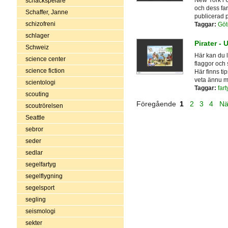
New York i U
schackspelare
och dess far
Schaffer, Janne
publicerad p
schizofreni
Taggar:
Göt
schlager
Pirater -
Schweiz
Här kan du l
science center
flaggor och 
science fiction
Här finns ti
veta ännu m
scientologi
Taggar:
fart
scouting
Föregående
1
2
3
4
Nä
scoutrörelsen
Seattle
sebror
seder
sedlar
segelfartyg
segelflygning
segelsport
segling
seismologi
sekter