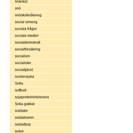
snäckor
snö
snöskoteråkning
social omsorg
sociala frågor
sociala medier
socialdemokrati
socialförsäkring
socialism
socialister
socialtjänst
sockersjuka
Sofia
softboll
sojaproteinintolerans
Soka gakkai
soldater
soldatnamn
soldattorp
solen