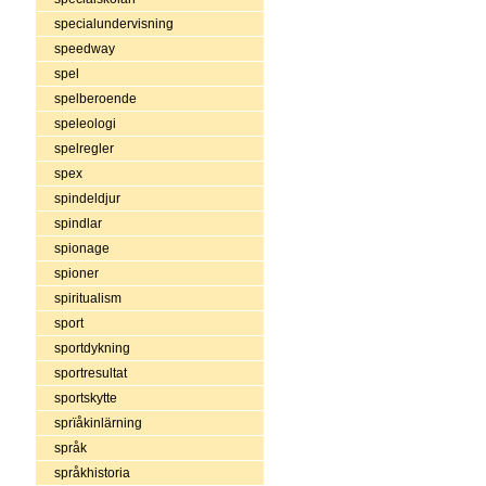
specialundervisning
speedway
spel
spelberoende
speleologi
spelregler
spex
spindeldjur
spindlar
spionage
spioner
spiritualism
sport
sportdykning
sportresultat
sportskytte
sprïåkinlärning
språk
språkhistoria