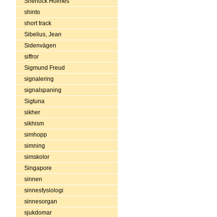
Sherlock Holmes
shinto
short track
Sibelius, Jean
Sidenvägen
siffror
Sigmund Freud
signalering
signalspaning
Sigtuna
sikher
sikhism
simhopp
simning
simskolor
Singapore
sinnen
sinnesfysiologi
sinnesorgan
sjukdomar