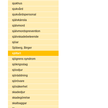
sjukhus
sjukvård
sjukvårdspersonal
självkänsla
självmord
självmordsprevention
självskadebeteende
sjöar
Sjöberg, Birger
sjöfart
sjögrens syndrom
sjökrigsslag
sjöodjur
sjöräddning
sjörövare
sjösäkerhet
skadedjur
skadegörelse
skalbaggar