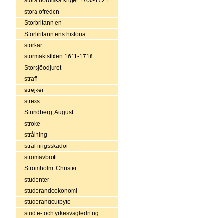
stora nordiska kriget 1700-1721
stora ofreden
Storbritannien
Storbritanniens historia
storkar
stormaktstiden 1611-1718
Storsjöodjuret
straff
strejker
stress
Strindberg, August
stroke
strålning
strålningsskador
strömavbrott
Strömholm, Christer
studenter
studerandeekonomi
studerandeutbyte
studie- och yrkesvägledning