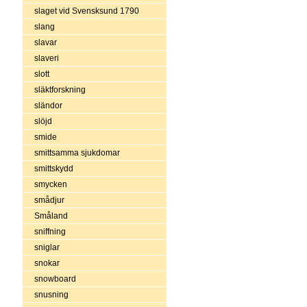
slaget vid Svensksund 1790
slang
slavar
slaveri
slott
släktforskning
sländor
slöjd
smide
smittsamma sjukdomar
smittskydd
smycken
smådjur
Småland
sniffning
sniglar
snokar
snowboard
snusning