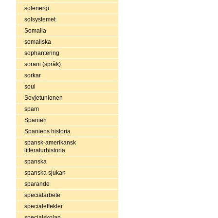
solenergi
solsystemet
Somalia
somaliska
sophantering
sorani (språk)
sorkar
soul
Sovjetunionen
spam
Spanien
Spaniens historia
spansk-amerikansk
litteraturhistoria
spanska
spanska sjukan
sparande
specialarbete
specialeffekter
specialskolan