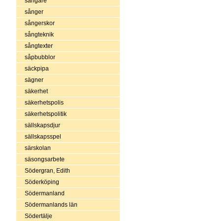
sångare
sånger
sångerskor
sångteknik
sångtexter
såpbubblor
säckpipa
sägner
säkerhet
säkerhetspolis
säkerhetspolitik
sällskapsdjur
sällskapsspel
särskolan
säsongsarbete
Södergran, Edith
Söderköping
Södermanland
Södermanlands län
Södertälje