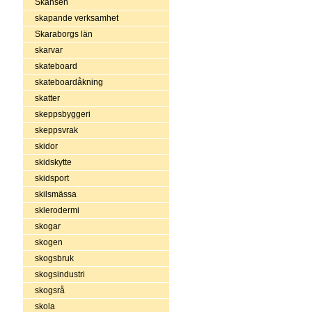
Skansen
skapande verksamhet
Skaraborgs län
skarvar
skateboard
skateboardåkning
skatter
skeppsbyggeri
skeppsvrak
skidor
skidskytte
skidsport
skilsmässa
sklerodermi
skogar
skogen
skogsbruk
skogsindustri
skogsrå
skola