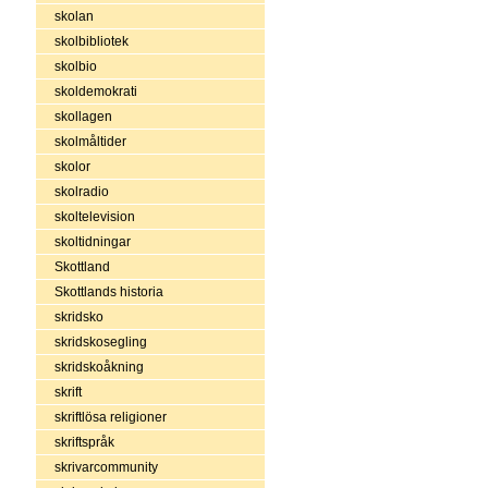
skolan
skolbibliotek
skolbio
skoldemokrati
skollagen
skolmåltider
skolor
skolradio
skoltelevision
skoltidningar
Skottland
Skottlands historia
skridsko
skridskosegling
skridskoåkning
skrift
skriftlösa religioner
skriftspråk
skrivarcommunity