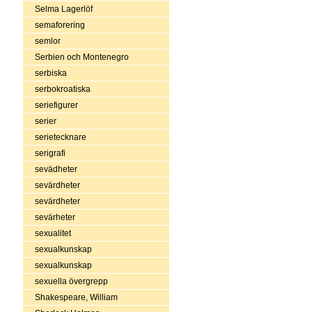
Selma Lagerlöf
semaforering
semlor
Serbien och Montenegro
serbiska
serbokroatiska
seriefigurer
serier
serietecknare
serigrafi
sevädheter
sevärdheter
sevärdheter
sevärheter
sexualitet
sexualkunskap
sexualkunskap
sexuella övergrepp
Shakespeare, William