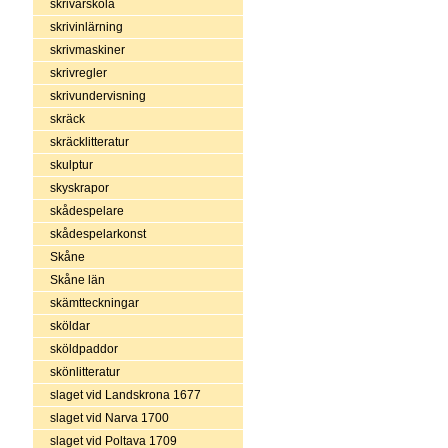
skrivarskola
skrivinlärning
skrivmaskiner
skrivregler
skrivundervisning
skräck
skräcklitteratur
skulptur
skyskrapor
skådespelare
skådespelarkonst
Skåne
Skåne län
skämtteckningar
sköldar
sköldpaddor
skönlitteratur
slaget vid Landskrona 1677
slaget vid Narva 1700
slaget vid Poltava 1709