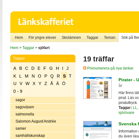
Hem
För yngre elever
Skolämnen
Taggar
Teman
Sök på fler
Hem
>
Taggar
>
sjöfart
19 träffar
Taggar
A
B
C
D
E
F
G
H
I
J
Prenumerera på nya länkar
K
L
M
N
O
P
Q
R
S
T
Pirater - 
U
V
W
X
Y
Z
Å
Ä
Ö
år
0 - 9
Här finns lä
pirat. Läs o
sagor
piratuttryck.
sagoväsen
Taggar:
LL
,
sjörövare
salmonella
Salomon August Andrée
Svenska f
samer
Information
samhällskunskap
du även läsa