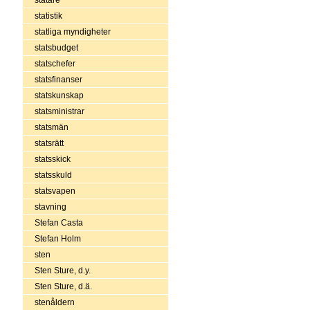
statistik
statliga myndigheter
statsbudget
statschefer
statsfinanser
statskunskap
statsministrar
statsmän
statsrätt
statsskick
statsskuld
statsvapen
stavning
Stefan Casta
Stefan Holm
sten
Sten Sture, d.y.
Sten Sture, d.ä.
stenåldern