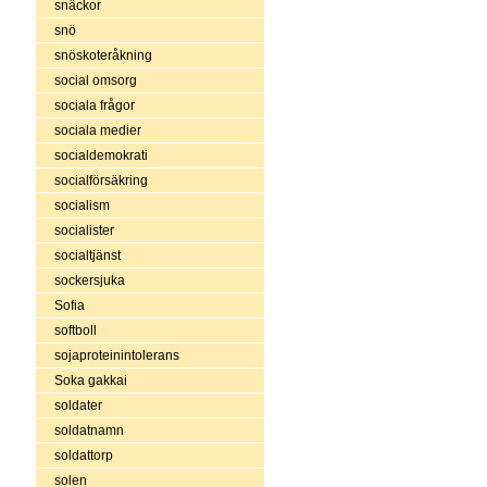
snäckor
snö
snöskoteråkning
social omsorg
sociala frågor
sociala medier
socialdemokrati
socialförsäkring
socialism
socialister
socialtjänst
sockersjuka
Sofia
softboll
sojaproteinintolerans
Soka gakkai
soldater
soldatnamn
soldattorp
solen