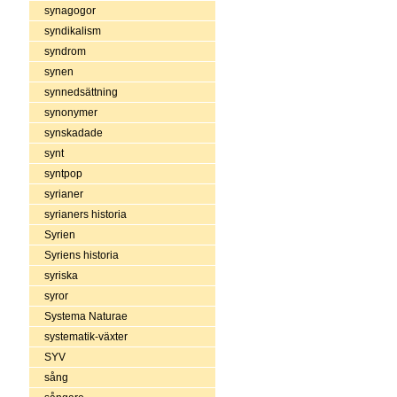
synagogor
syndikalism
syndrom
synen
synnedsättning
synonymer
synskadade
synt
syntpop
syrianer
syrianers historia
Syrien
Syriens historia
syriska
syror
Systema Naturae
systematik-växter
SYV
sång