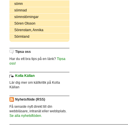
sömn
sömnad
sömnstörningar
Sören Olsson
Sörenstam, Annika
Sörmland
Tipsa oss
Har du ett bra tips på en länk?
Tipsa
oss!
Kolla Källan
Lär dig mer om källkritik på Kolla
Källan
Nyhetsflöde (RSS)
Få senaste nytt direkt till din
webbläsare, intranät eller webbplats.
Se alla nyhetsflöden.