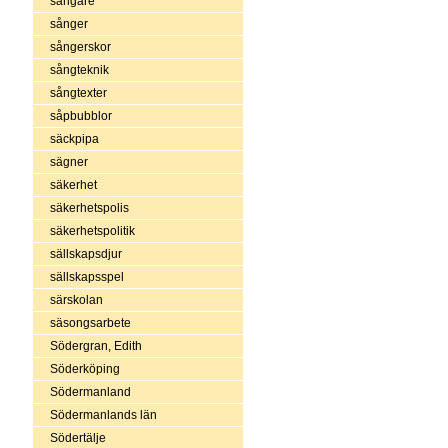
sångare
sånger
sångerskor
sångteknik
sångtexter
såpbubblor
säckpipa
sägner
säkerhet
säkerhetspolis
säkerhetspolitik
sällskapsdjur
sällskapsspel
särskolan
säsongsarbete
Södergran, Edith
Söderköping
Södermanland
Södermanlands län
Södertälje