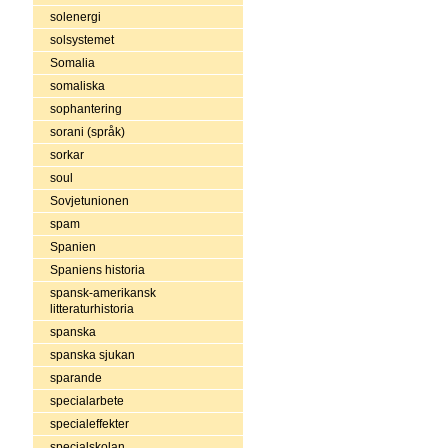
solenergi
solsystemet
Somalia
somaliska
sophantering
sorani (språk)
sorkar
soul
Sovjetunionen
spam
Spanien
Spaniens historia
spansk-amerikansk
litteraturhistoria
spanska
spanska sjukan
sparande
specialarbete
specialeffekter
specialskolan