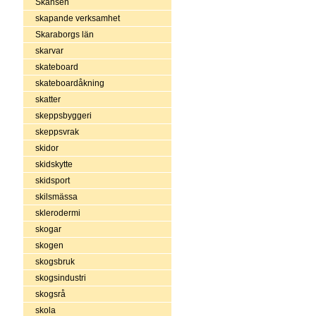
Skansen
skapande verksamhet
Skaraborgs län
skarvar
skateboard
skateboardåkning
skatter
skeppsbyggeri
skeppsvrak
skidor
skidskytte
skidsport
skilsmässa
sklerodermi
skogar
skogen
skogsbruk
skogsindustri
skogsrå
skola