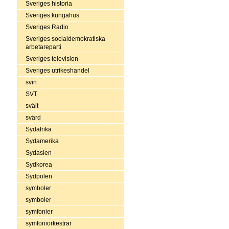
Sveriges historia
Sveriges kungahus
Sveriges Radio
Sveriges socialdemokratiska
arbetareparti
Sveriges television
Sveriges utrikeshandel
svin
SVT
svält
svärd
Sydafrika
Sydamerika
Sydasien
Sydkorea
Sydpolen
symboler
symboler
symfonier
symfoniorkestrar