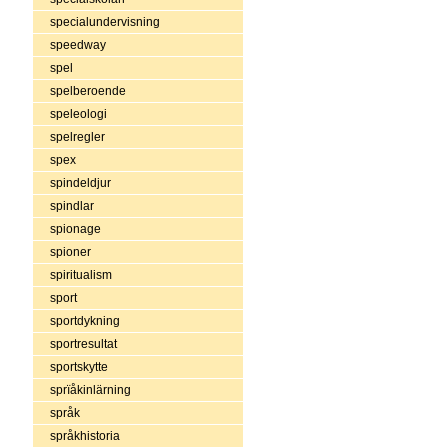
specialundervisning
speedway
spel
spelberoende
speleologi
spelregler
spex
spindeldjur
spindlar
spionage
spioner
spiritualism
sport
sportdykning
sportresultat
sportskytte
sprïåkinlärning
språk
språkhistoria