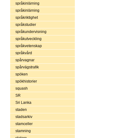
språkinlärning
språkinlärning
språkriktighet
språkstudier
språkundervisning
språkutveckling
språkvetenskap
språkvård
spårvagnar
spårvägstrafik
spöken
spökhistorier
squash
SR
Sri Lanka
staden
stadsarkiv
stamceller
stamning
statare