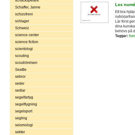
schackspelare
Les numé
Schaffer, Janne
Ett bra hjäl
schizofreni
nybörjarfra
schlager
Lär först ge
dina kunskap
Schweiz
behövs på d
science center
Taggar:
fra
science fiction
scientologi
scouting
scoutrörelsen
Seattle
sebror
seder
sedlar
segelfartyg
segelflygning
segelsport
segling
seismologi
sekter