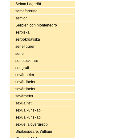
Selma Lagerlöf
semaforering
semlor
Serbien och Montenegro
serbiska
serbokroatiska
seriefigurer
serier
serietecknare
serigrafi
sevädheter
sevärdheter
sevärdheter
sevärheter
sexualitet
sexualkunskap
sexualkunskap
sexuella övergrepp
Shakespeare, William