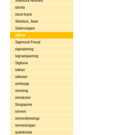
Sherlock Holmes
shinto
short track
Sibelius, Jean
Sidenvägen
siffror
Sigmund Freud
signalering
signalspaning
Sigtuna
sikher
sikhism
simhopp
simning
simskolor
Singapore
sinnen
sinnesfysiologi
sinnesorgan
sjukdomar