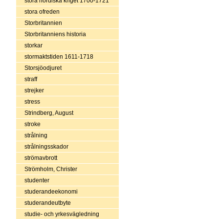
stora nordiska kriget 1700-1721
stora ofreden
Storbritannien
Storbritanniens historia
storkar
stormaktstiden 1611-1718
Storsjöodjuret
straff
strejker
stress
Strindberg, August
stroke
strålning
strålningsskador
strömavbrott
Strömholm, Christer
studenter
studerandeekonomi
studerandeutbyte
studie- och yrkesvägledning