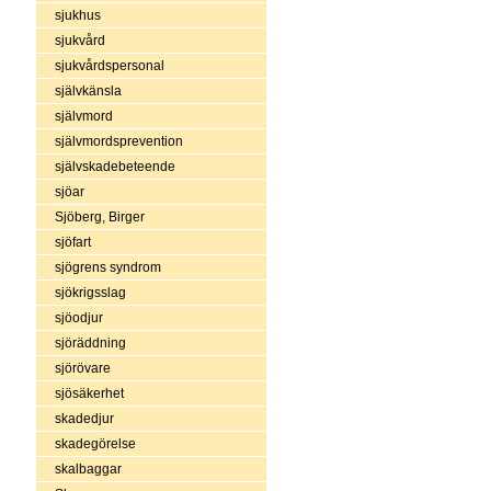
sjukhus
sjukvård
sjukvårdspersonal
självkänsla
självmord
självmordsprevention
självskadebeteende
sjöar
Sjöberg, Birger
sjöfart
sjögrens syndrom
sjökrigsslag
sjöodjur
sjöräddning
sjörövare
sjösäkerhet
skadedjur
skadegörelse
skalbaggar