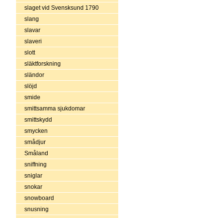
slaget vid Svensksund 1790
slang
slavar
slaveri
slott
släktforskning
sländor
slöjd
smide
smittsamma sjukdomar
smittskydd
smycken
smådjur
Småland
sniffning
sniglar
snokar
snowboard
snusning