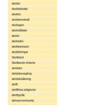
skolan
skolbibliotek
skolbio
skoldemokrati
skollagen
skolmåltider
skolor
skolradio
skoltelevision
skoltidningar
Skottland
Skottlands historia
skridsko
skridskosegling
skridskoåkning
skrift
skriftlösa religioner
skriftspråk
skrivarcommunity