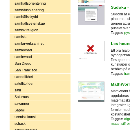
samhällsorientering
Sudoku -
samhällsplanering
Sudoku är et
samhällsskydd
placera ut si
samhällsvetenskap
genom att sp
pusslet ska v
samisk religion
Taggar:
pys
samiska
Les heur
samlarverksamhet
samlevnad
Ett bra hjäl
nybörjarfran
samlevnad
först genom 
San Diego
kunskaper ge
behövs på d
San Francisco
Taggar:
fra
sannolikhet
satellitbilder
MathWorl
satir
MathWorld ä
uppdateras 
Saturnus
matematiska
savanner
integraler i
formler med
Sápmi
kostandsbe
scenisk konst
Taggar:
alg
schack
matte
,
siffror