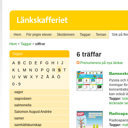
Hem
För yngre elever
Skolämnen
Taggar
Teman
Sök på fler
Hem
>
Taggar
>
siffror
6 träffar
Taggar
A
B
C
D
E
F
G
H
I
J
Prenumerera på nya länkar
K
L
M
N
O
P
Q
R
S
T
Bamsesk
U
V
W
X
Y
Z
Å
Ä
Ö
Pyssla och 
0 - 9
övningar för 
koncentratio
sagor
kan också l
Taggar:
bok
sagoväsen
tecknade se
salmonella
Salomon August Andrée
Radioapan
samer
Radioapans ro
samhällskunskap
Taggar:
mat