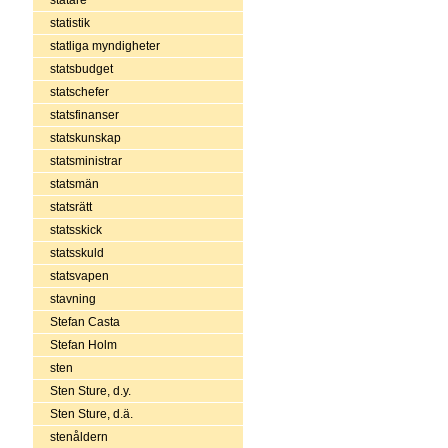
statistik
statliga myndigheter
statsbudget
statschefer
statsfinanser
statskunskap
statsministrar
statsmän
statsrätt
statsskick
statsskuld
statsvapen
stavning
Stefan Casta
Stefan Holm
sten
Sten Sture, d.y.
Sten Sture, d.ä.
stenåldern