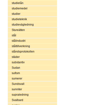
studielån
studiemedel
studier
studieteknik
studievägledning
Stureätten
stål
stålindustri
ståltillverkning
ståndsprotokollen
städer
substantiv
Sudan
sufism
sumerer
Sundsvall
sunniter
supraledning
Svalbard