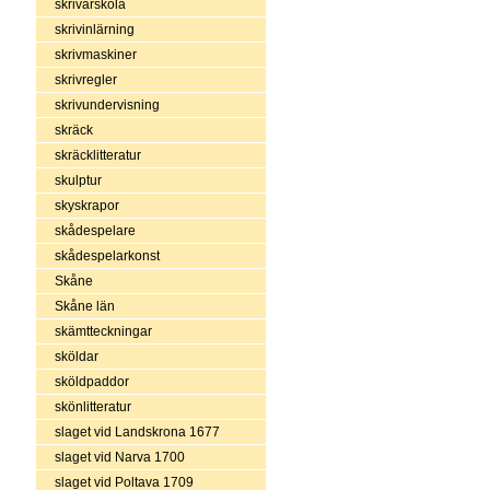
skrivarskola
skrivinlärning
skrivmaskiner
skrivregler
skrivundervisning
skräck
skräcklitteratur
skulptur
skyskrapor
skådespelare
skådespelarkonst
Skåne
Skåne län
skämtteckningar
sköldar
sköldpaddor
skönlitteratur
slaget vid Landskrona 1677
slaget vid Narva 1700
slaget vid Poltava 1709