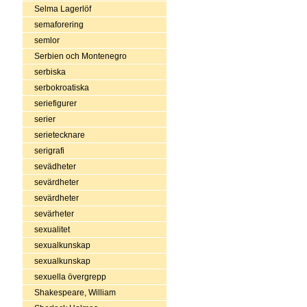
Selma Lagerlöf
semaforering
semlor
Serbien och Montenegro
serbiska
serbokroatiska
seriefigurer
serier
serietecknare
serigrafi
sevädheter
sevärdheter
sevärdheter
sevärheter
sexualitet
sexualkunskap
sexualkunskap
sexuella övergrepp
Shakespeare, William