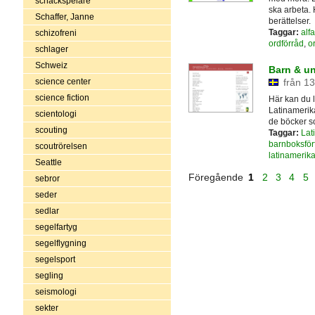
schackspelare
ska arbeta. 
Schaffer, Janne
berättelser.
Taggar:
alf
schizofreni
ordförråd
,
o
schlager
Schweiz
Barn & ung
från 13
science center
science fiction
Här kan du 
Latinamerika
scientologi
de böcker so
scouting
Taggar:
Lat
barnboksförf
scoutrörelsen
latinamerikan
Seattle
Föregående
1
2
3
4
5
sebror
seder
sedlar
segelfartyg
segelflygning
segelsport
segling
seismologi
sekter