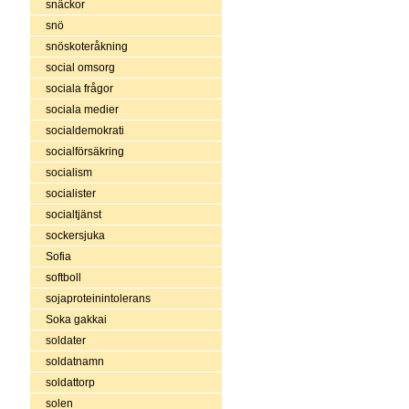
snäckor
snö
snöskoteråkning
social omsorg
sociala frågor
sociala medier
socialdemokrati
socialförsäkring
socialism
socialister
socialtjänst
sockersjuka
Sofia
softboll
sojaproteinintolerans
Soka gakkai
soldater
soldatnamn
soldattorp
solen