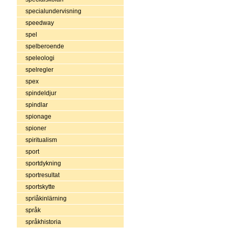
specialundervisning
speedway
spel
spelberoende
speleologi
spelregler
spex
spindeldjur
spindlar
spionage
spioner
spiritualism
sport
sportdykning
sportresultat
sportskytte
sprïåkinlärning
språk
språkhistoria