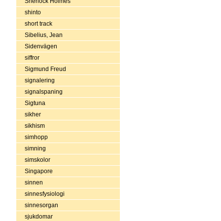
Sherlock Holmes
shinto
short track
Sibelius, Jean
Sidenvägen
siffror
Sigmund Freud
signalering
signalspaning
Sigtuna
sikher
sikhism
simhopp
simning
simskolor
Singapore
sinnen
sinnesfysiologi
sinnesorgan
sjukdomar