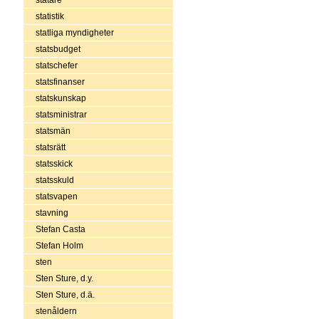
statistik
statliga myndigheter
statsbudget
statschefer
statsfinanser
statskunskap
statsministrar
statsmän
statsrätt
statsskick
statsskuld
statsvapen
stavning
Stefan Casta
Stefan Holm
sten
Sten Sture, d.y.
Sten Sture, d.ä.
stenåldern