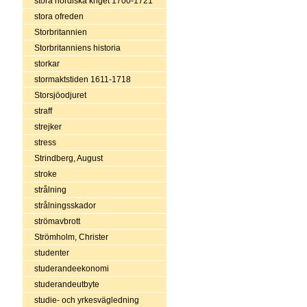
stora nordiska kriget 1700-1721
stora ofreden
Storbritannien
Storbritanniens historia
storkar
stormaktstiden 1611-1718
Storsjöodjuret
straff
strejker
stress
Strindberg, August
stroke
strålning
strålningsskador
strömavbrott
Strömholm, Christer
studenter
studerandeekonomi
studerandeutbyte
studie- och yrkesvägledning