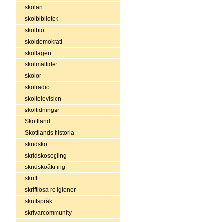
skolan
skolbibliotek
skolbio
skoldemokrati
skollagen
skolmåltider
skolor
skolradio
skoltelevision
skoltidningar
Skottland
Skottlands historia
skridsko
skridskosegling
skridskoåkning
skrift
skriftlösa religioner
skriftspråk
skrivarcommunity