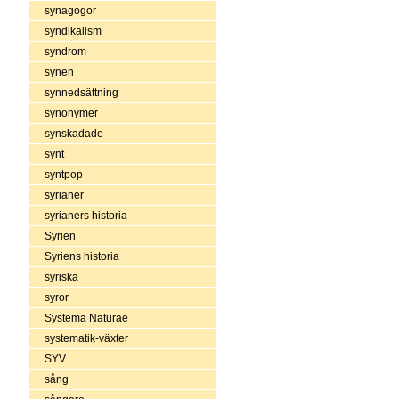
synagogor
syndikalism
syndrom
synen
synnedsättning
synonymer
synskadade
synt
syntpop
syrianer
syrianers historia
Syrien
Syriens historia
syriska
syror
Systema Naturae
systematik-växter
SYV
sång