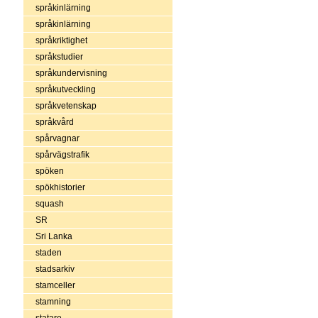
språkinlärning
språkinlärning
språkriktighet
språkstudier
språkundervisning
språkutveckling
språkvetenskap
språkvård
spårvagnar
spårvägstrafik
spöken
spökhistorier
squash
SR
Sri Lanka
staden
stadsarkiv
stamceller
stamning
statare