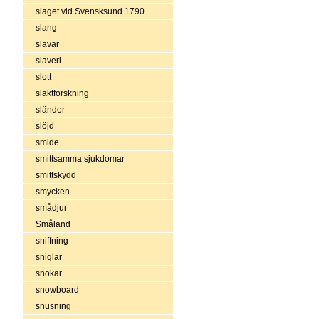
slaget vid Svensksund 1790
slang
slavar
slaveri
slott
släktforskning
sländor
slöjd
smide
smittsamma sjukdomar
smittskydd
smycken
smådjur
Småland
sniffning
sniglar
snokar
snowboard
snusning