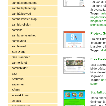
Här kan du 
samhällsorientering
Här finns bå
samhällsplanering
är översatta 
Taggar:
asia
samhällsskydd
ungdomslitte
samhällsvetenskap
biografier
,
f
samisk religion
skönlitteratu
samiska
Projekt 
samlarverksamhet
Projekt Gut
samlevnad
författarinfo
samlevnad
klassiker, d
Taggar:
dikt
San Diego
San Francisco
Elsa Bes
sannolikhet
Elsa Beskow 
satellitbilder
bilderböcker
hittar du en
satir
sagovärld.
Saturnus
Taggar:
bar
sagor
savanner
Sápmi
Starfall.
scenisk konst
Träna engels
schack
övningar. B
med mera. Du