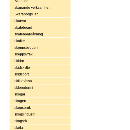
Skansen
skapande verksamhet
Skaraborgs län
skarvar
skateboard
skateboardåkning
skatter
skeppsbyggeri
skeppsvrak
skidor
skidskytte
skidsport
skilsmässa
sklerodermi
skogar
skogen
skogsbruk
skogsindustri
skogsrå
skola