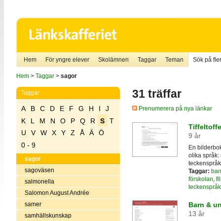
Hem
För yngre elever
Skolämnen
Taggar
Teman
Sök på fler
Hem
>
Taggar
>
sagor
31 träffar
Taggar
A
B
C
D
E
F
G
H
I
J
Prenumerera på nya länkar
K
L
M
N
O
P
Q
R
S
T
Tiffeltof
U
V
W
X
Y
Z
Å
Ä
Ö
9 år
0 - 9
En bilderbo
olika språk:
sagor
teckenspråk
sagoväsen
Taggar:
bar
förskolan
,
fi
salmonella
teckenspråk
Salomon August Andrée
samer
Barn & ung
13 år
samhällskunskap