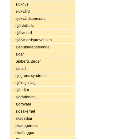
sjukhus
sjukvård
sjukvårdspersonal
självkänsla
självmord
självmordsprevention
självskadebeteende
sjöar
Sjöberg, Birger
sjöfart
sjögrens syndrom
sjökrigsslag
sjöodjur
sjöräddning
sjörövare
sjösäkerhet
skadedjur
skadegörelse
skalbaggar