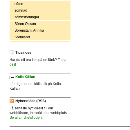
sömn
sömnad
sömnstörningar
Sören Olsson
Sörenstam, Annika
Sörmland
Tipsa oss
Har du ett bra tips på en länk?
Tipsa
oss!
Kolla Källan
Lär dig mer om källkritik på Kolla
Källan
Nyhetsflöde (RSS)
Få senaste nytt direkt till din
webbläsare, intranät eller webbplats.
Se alla nyhetsflöden.