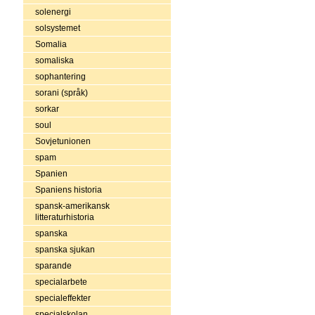
solenergi
solsystemet
Somalia
somaliska
sophantering
sorani (språk)
sorkar
soul
Sovjetunionen
spam
Spanien
Spaniens historia
spansk-amerikansk
litteraturhistoria
spanska
spanska sjukan
sparande
specialarbete
specialeffekter
specialskolan