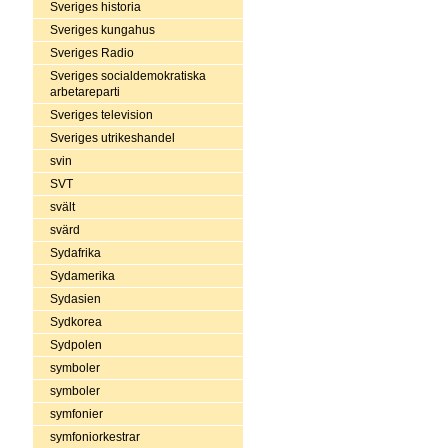
Sveriges historia
Sveriges kungahus
Sveriges Radio
Sveriges socialdemokratiska
arbetareparti
Sveriges television
Sveriges utrikeshandel
svin
SVT
svält
svärd
Sydafrika
Sydamerika
Sydasien
Sydkorea
Sydpolen
symboler
symboler
symfonier
symfoniorkestrar