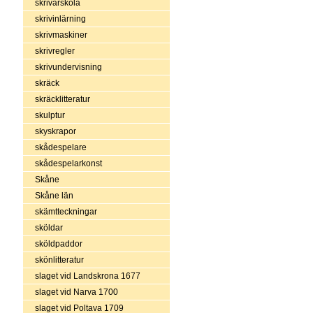
skrivarskola
skrivinlärning
skrivmaskiner
skrivregler
skrivundervisning
skräck
skräcklitteratur
skulptur
skyskrapor
skådespelare
skådespelarkonst
Skåne
Skåne län
skämtteckningar
sköldar
sköldpaddor
skönlitteratur
slaget vid Landskrona 1677
slaget vid Narva 1700
slaget vid Poltava 1709