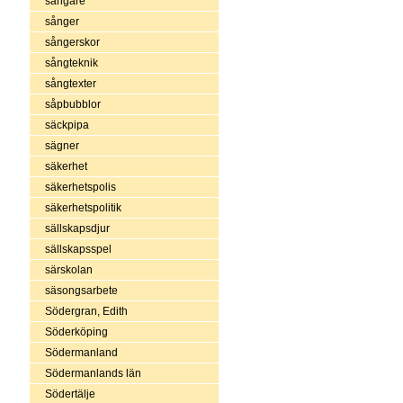
sångare
sånger
sångerskor
sångteknik
sångtexter
såpbubblor
säckpipa
sägner
säkerhet
säkerhetspolis
säkerhetspolitik
sällskapsdjur
sällskapsspel
särskolan
säsongsarbete
Södergran, Edith
Söderköping
Södermanland
Södermanlands län
Södertälje