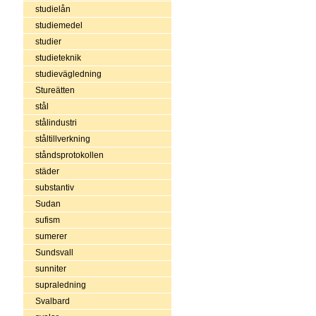
studielån
studiemedel
studier
studieteknik
studievägledning
Stureätten
stål
stålindustri
ståltillverkning
ståndsprotokollen
städer
substantiv
Sudan
sufism
sumerer
Sundsvall
sunniter
supraledning
Svalbard