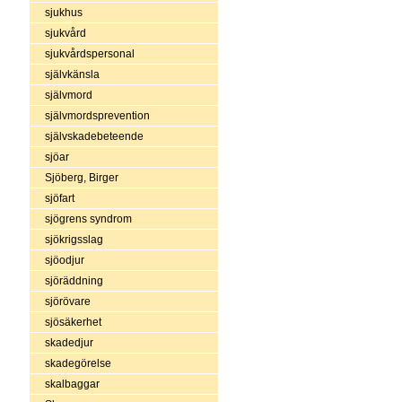
sjukhus
sjukvård
sjukvårdspersonal
självkänsla
självmord
självmordsprevention
självskadebeteende
sjöar
Sjöberg, Birger
sjöfart
sjögrens syndrom
sjökrigsslag
sjöodjur
sjöräddning
sjörövare
sjösäkerhet
skadedjur
skadegörelse
skalbaggar