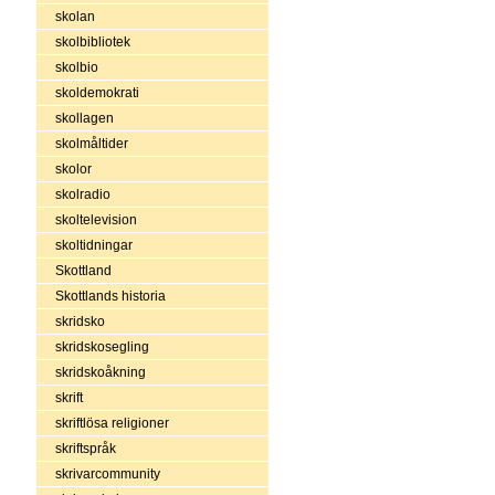
skolan
skolbibliotek
skolbio
skoldemokrati
skollagen
skolmåltider
skolor
skolradio
skoltelevision
skoltidningar
Skottland
Skottlands historia
skridsko
skridskosegling
skridskoåkning
skrift
skriftlösa religioner
skriftspråk
skrivarcommunity