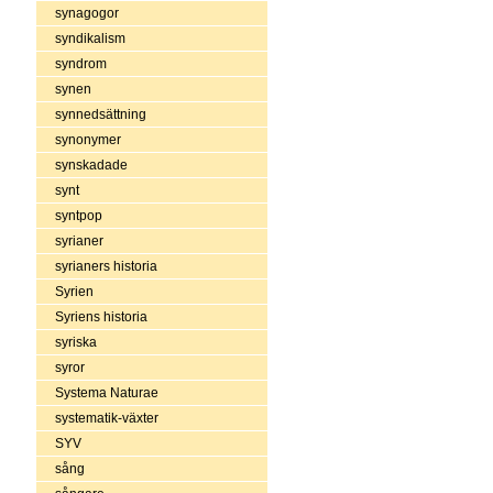
synagogor
syndikalism
syndrom
synen
synnedsättning
synonymer
synskadade
synt
syntpop
syrianer
syrianers historia
Syrien
Syriens historia
syriska
syror
Systema Naturae
systematik-växter
SYV
sång