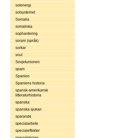
solenergi
solsystemet
Somalia
somaliska
sophantering
sorani (språk)
sorkar
soul
Sovjetunionen
spam
Spanien
Spaniens historia
spansk-amerikansk
litteraturhistoria
spanska
spanska sjukan
sparande
specialarbete
specialeffekter
specialskolan