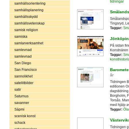
tidningar
samhällsorientering
samhällsplanering
Smålands
samhällsskydd
Smålandspos
samhällsvetenskap
Tingsryd, L
Taggar:
Sm
samisk religion
samiska
Jönköpin
samlarverksamhet
På sidan fi
samlevnad
Konstnären 
Taggar:
Sm
samlevnad
konsthistori
San Diego
Baromete
San Francisco
år
sannolikhet
Tidningen B
satellitbilder
editionen O
satir
dagstidning
Borgholm, F
Saturnus
Torsås. Ma
savanner
med hjälp a
Sápmi
Taggar:
Öla
scenisk konst
Västervik
schack
Tidningen g