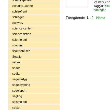
schackspelare
Västervik oc
Schaffer, Janne
Taggar:
Sm
tidningar
schizofreni
schlager
Föregående
1
2
Nästa
Schweiz
science center
science fiction
scientologi
scouting
scoutrörelsen
Seattle
sebror
seder
sedlar
segelfartyg
segelflygning
segelsport
segling
seismologi
sekter