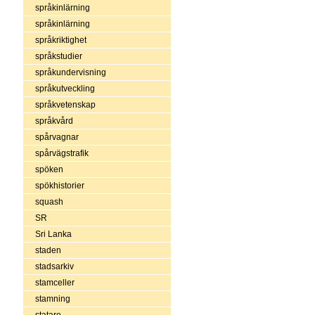
språkinlärning
språkinlärning
språkriktighet
språkstudier
språkundervisning
språkutveckling
språkvetenskap
språkvård
spårvagnar
spårvägstrafik
spöken
spökhistorier
squash
SR
Sri Lanka
staden
stadsarkiv
stamceller
stamning
statare