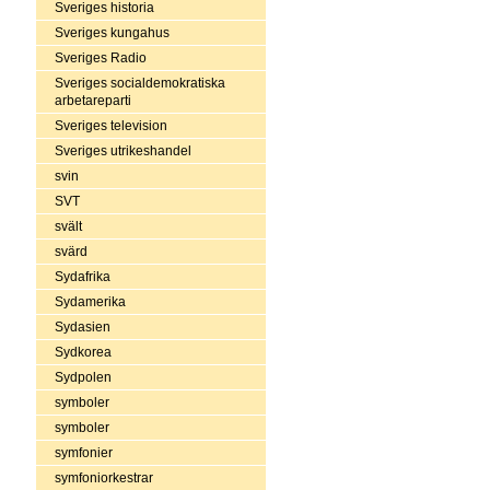
Sveriges historia
Sveriges kungahus
Sveriges Radio
Sveriges socialdemokratiska
arbetareparti
Sveriges television
Sveriges utrikeshandel
svin
SVT
svält
svärd
Sydafrika
Sydamerika
Sydasien
Sydkorea
Sydpolen
symboler
symboler
symfonier
symfoniorkestrar