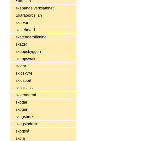
Skansen
skapande verksamhet
Skaraborgs län
skarvar
skateboard
skateboardåkning
skatter
skeppsbyggeri
skeppsvrak
skidor
skidskytte
skidsport
skilsmässa
sklerodermi
skogar
skogen
skogsbruk
skogsindustri
skogsrå
skola