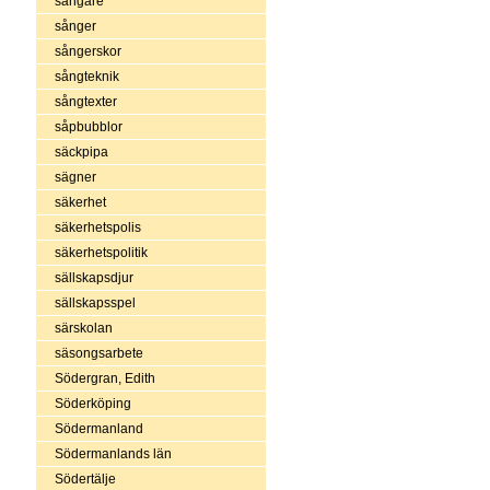
sångare
sånger
sångerskor
sångteknik
sångtexter
såpbubblor
säckpipa
sägner
säkerhet
säkerhetspolis
säkerhetspolitik
sällskapsdjur
sällskapsspel
särskolan
säsongsarbete
Södergran, Edith
Söderköping
Södermanland
Södermanlands län
Södertälje