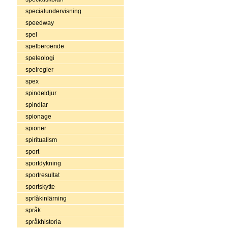
specialundervisning
speedway
spel
spelberoende
speleologi
spelregler
spex
spindeldjur
spindlar
spionage
spioner
spiritualism
sport
sportdykning
sportresultat
sportskytte
sprïåkinlärning
språk
språkhistoria