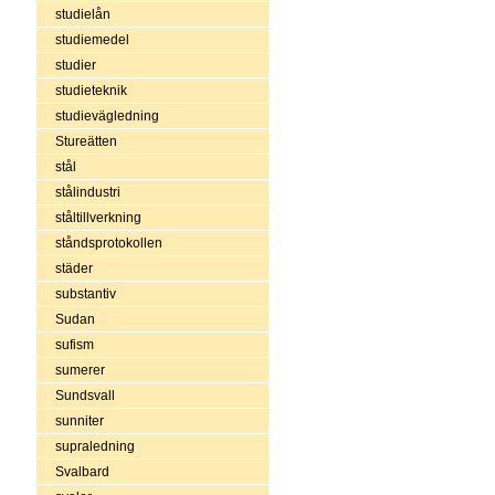
studielån
studiemedel
studier
studieteknik
studievägledning
Stureätten
stål
stålindustri
ståltillverkning
ståndsprotokollen
städer
substantiv
Sudan
sufism
sumerer
Sundsvall
sunniter
supraledning
Svalbard