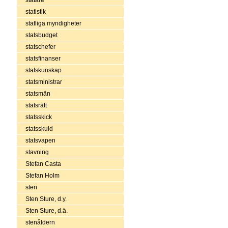
statistik
statliga myndigheter
statsbudget
statschefer
statsfinanser
statskunskap
statsministrar
statsmän
statsrätt
statsskick
statsskuld
statsvapen
stavning
Stefan Casta
Stefan Holm
sten
Sten Sture, d.y.
Sten Sture, d.ä.
stenåldern