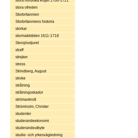
stora nordiska kriget 1700-1721
stora ofreden
Storbritannien
Storbritanniens historia
storkar
stormaktstiden 1611-1718
Storsjöodjuret
straff
strejker
stress
Strindberg, August
stroke
strålning
strålningsskador
strömavbrott
Strömholm, Christer
studenter
studerandeekonomi
studerandeutbyte
studie- och yrkesvägledning