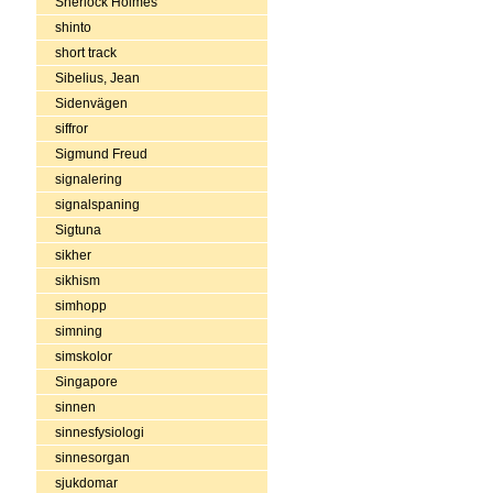
Sherlock Holmes
shinto
short track
Sibelius, Jean
Sidenvägen
siffror
Sigmund Freud
signalering
signalspaning
Sigtuna
sikher
sikhism
simhopp
simning
simskolor
Singapore
sinnen
sinnesfysiologi
sinnesorgan
sjukdomar