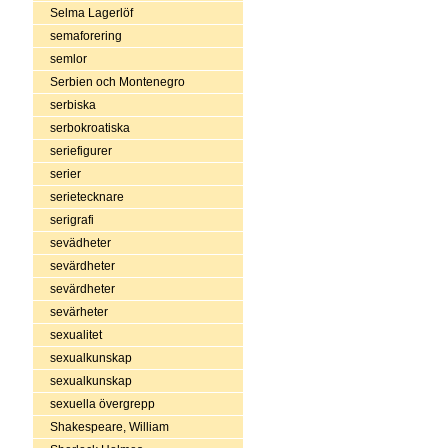
Selma Lagerlöf
semaforering
semlor
Serbien och Montenegro
serbiska
serbokroatiska
seriefigurer
serier
serietecknare
serigrafi
sevädheter
sevärdheter
sevärdheter
sevärheter
sexualitet
sexualkunskap
sexualkunskap
sexuella övergrepp
Shakespeare, William