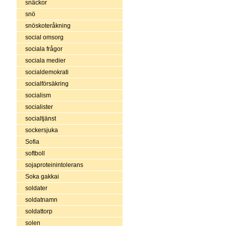
snäckor
snö
snöskoteråkning
social omsorg
sociala frågor
sociala medier
socialdemokrati
socialförsäkring
socialism
socialister
socialtjänst
sockersjuka
Sofia
softboll
sojaproteinintolerans
Soka gakkai
soldater
soldatnamn
soldattorp
solen