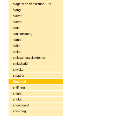
slaget vid Svensksund 1790
slang
slavar
slaveri
slott
släktforskning
sländor
slöjd
smide
smittsamma sjukdomar
smittskydd
smycken
smådjur
Småland
sniffning
sniglar
snokar
snowboard
snusning