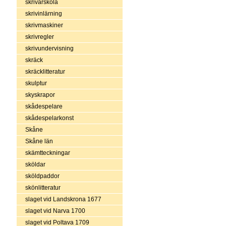
skrivarskola
skrivinlärning
skrivmaskiner
skrivregler
skrivundervisning
skräck
skräcklitteratur
skulptur
skyskrapor
skådespelare
skådespelarkonst
Skåne
Skåne län
skämtteckningar
sköldar
sköldpaddor
skönlitteratur
slaget vid Landskrona 1677
slaget vid Narva 1700
slaget vid Poltava 1709