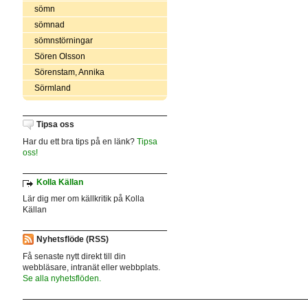
sömn
sömnad
sömnstörningar
Sören Olsson
Sörenstam, Annika
Sörmland
Tipsa oss
Har du ett bra tips på en länk?
Tipsa
oss!
Kolla Källan
Lär dig mer om källkritik på Kolla
Källan
Nyhetsflöde (RSS)
Få senaste nytt direkt till din
webbläsare, intranät eller webbplats.
Se alla nyhetsflöden.