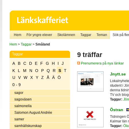
Hem
För yngre elever
Skolämnen
Taggar
Teman
Sök på fler
Hem
>
Taggar
>
Småland
9 träffar
Taggar
A
B
C
D
E
F
G
H
I
J
Prenumerera på nya länkar
K
L
M
N
O
P
Q
R
S
T
Jnytt.se
U
V
W
X
Y
Z
Å
Ä
Ö
Lokalnyhete
0 - 9
student i J
denna tidni
sagor
TV och blog
Taggar:
Jön
sagoväsen
salmonella
Östran
Salomon August Andrée
Tidningen Ös
samer
Kalmar län 
samhällskunskap
Taggar:
Öla