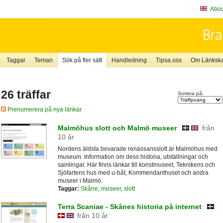
About
Taggar
Teman
Sök på fler sätt
Handledning
Tipsa oss
Om Länkskaf
26 träffar
Sortera på:
Prenumerera på nya länkar
Malmöhus slott och Malmö museer
från
10 år
Nordens äldsta bevarade renässansslott är Malmöhus med
museum. Information om dess historia, utställningar och
samlingar. Här finns länkar till konstmuseet, Teknikens och
Sjöfartens hus med u-båt, Kommendanthuset och andra
museer i Malmö.
Taggar:
Skåne
,
museer
,
slott
Terra Scaniae - Skånes historia på internet
från 10 år