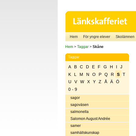
Hem
För yngre elever
Skolämnen
Hem
>
Taggar
>
Skåne
Taggar
A
B
C
D
E
F
G
H
I
J
K
L
M
N
O
P
Q
R
S
T
U
V
W
X
Y
Z
Å
Ä
Ö
0 - 9
sagor
sagoväsen
salmonella
Salomon August Andrée
samer
samhällskunskap