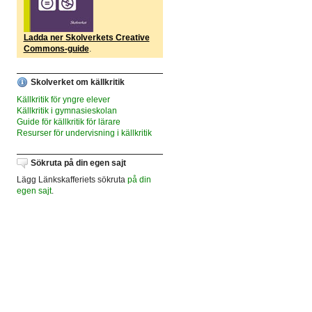
Ladda ner Skolverkets Creative
Commons-guide
.
Skolverket om källkritik
Källkritik för yngre elever
Källkritik i gymnasieskolan
Guide för källkritik för lärare
Resurser för undervisning i källkritik
Sökruta på din egen sajt
Lägg Länkskafferiets sökruta
på din
egen sajt
.