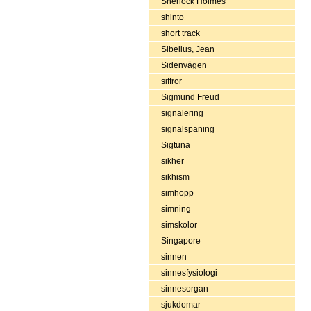
Sherlock Holmes
shinto
short track
Sibelius, Jean
Sidenvägen
siffror
Sigmund Freud
signalering
signalspaning
Sigtuna
sikher
sikhism
simhopp
simning
simskolor
Singapore
sinnen
sinnesfysiologi
sinnesorgan
sjukdomar