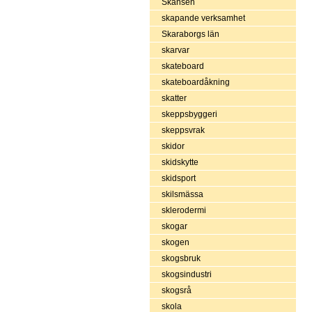
Skansen
skapande verksamhet
Skaraborgs län
skarvar
skateboard
skateboardåkning
skatter
skeppsbyggeri
skeppsvrak
skidor
skidskytte
skidsport
skilsmässa
sklerodermi
skogar
skogen
skogsbruk
skogsindustri
skogsrå
skola