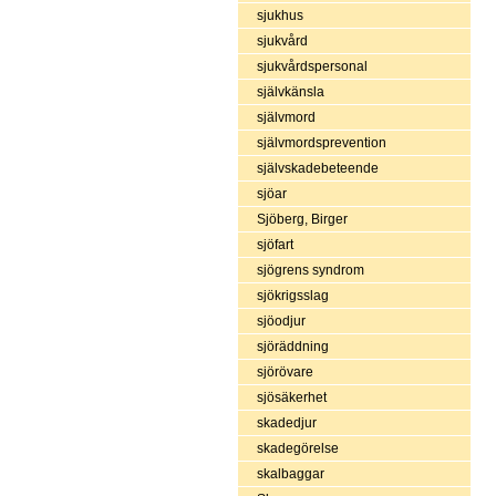
sjukhus
sjukvård
sjukvårdspersonal
självkänsla
självmord
självmordsprevention
självskadebeteende
sjöar
Sjöberg, Birger
sjöfart
sjögrens syndrom
sjökrigsslag
sjöodjur
sjöräddning
sjörövare
sjösäkerhet
skadedjur
skadegörelse
skalbaggar