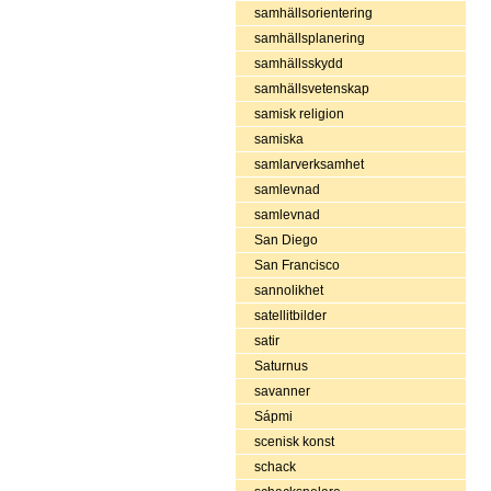
samhällsorientering
samhällsplanering
samhällsskydd
samhällsvetenskap
samisk religion
samiska
samlarverksamhet
samlevnad
samlevnad
San Diego
San Francisco
sannolikhet
satellitbilder
satir
Saturnus
savanner
Sápmi
scenisk konst
schack