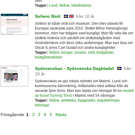
talet.
Taggar:
Lund
,
Skåne
,
lokalhistoria
Sofiero Slott
från 10 år
Sofiero är både slott och museum. Den blev utsedd till
Europas vackraste park 2010. Slottet tillhör Helsingborgs
kommun, men har tidigare varit kungligt. Man får veta lite om
slottets historia och särskilt om slottsträdgården med
rhododendron och dess olika avdelningar. Man kan läsa om
Oscar II, prins Carl Gustaf och andra kungligheter.
Taggar:
Skåne
,
kungar
,
museer
,
slott
,
trädgårdar
,
trädgårdsskötsel
Sydsvenskan - Sydsvenska Dagbladet
från
10 år
Sydsvenskan.se ger lokala nyheter om Malmö, Lund och
kommunerna däromkring. Artikelarkiv med artiklar från de
senaste åren finns. Man kan ladda ner ritningar till en
modell
av huset Turning Torso
i Malmö med 54 våningar.
Taggar:
Skåne
,
arkitektur
,
byggnader
,
dagstidningar
,
tidningar
Föregående
1
2
3
4
5
Nästa