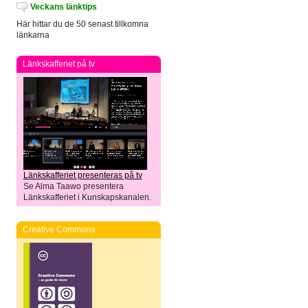
Veckans länktips
Här hittar du de 50 senast tillkomna
länkarna
Länkskafferiet på tv
Länkskafferiet presenteras på tv
Se Alma Taawo presentera
Länkskafferiet i Kunskapskanalen.
Creative Commons