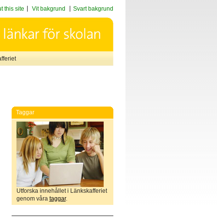
 this site
Vit bakgrund
Svart bakgrund
feriet
Taggar
Utforska innehållet i Länkskafferiet
genom våra
taggar
.