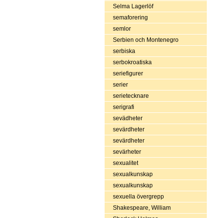
Selma Lagerlöf
semaforering
semlor
Serbien och Montenegro
serbiska
serbokroatiska
seriefigurer
serier
serietecknare
serigrafi
sevädheter
sevärdheter
sevärdheter
sevärheter
sexualitet
sexualkunskap
sexualkunskap
sexuella övergrepp
Shakespeare, William