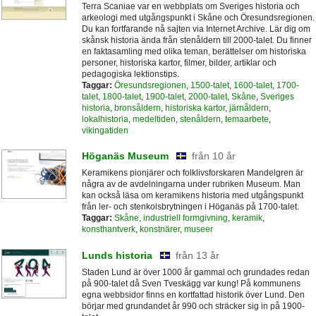
Terra Scaniae var en webbplats om Sveriges historia och
arkeologi med utgångspunkt i Skåne och Öresundsregionen.
Du kan fortfarande nå sajten via Internet Archive. Lär dig om
skånsk historia ända från stenåldern till 2000-talet. Du finner
en faktasamling med olika teman, berättelser om historiska
personer, historiska kartor, filmer, bilder, artiklar och
pedagogiska lektionstips.
Taggar:
Öresundsregionen
,
1500-talet
,
1600-talet
,
1700-
talet
,
1800-talet
,
1900-talet
,
2000-talet
,
Skåne
,
Sveriges
historia
,
bronsåldern
,
historiska kartor
,
järnåldern
,
lokalhistoria
,
medeltiden
,
stenåldern
,
temaarbete
,
vikingatiden
Höganäs Museum
från 10 år
Keramikens pionjärer och folklivsforskaren Mandelgren är
några av de avdelningarna under rubriken Museum. Man
kan också läsa om keramikens historia med utgångspunkt
från ler- och stenkolsbrytningen i Höganäs på 1700-talet.
Taggar:
Skåne
,
industriell formgivning
,
keramik
,
konsthantverk
,
konstnärer
,
museer
Lunds historia
från 13 år
Staden Lund är över 1000 år gammal och grundades redan
på 900-talet då Sven Tveskägg var kung! På kommunens
egna webbsidor finns en kortfattad historik över Lund. Den
börjar med grundandet år 990 och sträcker sig in på 1900-