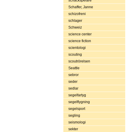
schackspelare
Schaffer, Janne
schizofreni
schlager
Schweiz
science center
science fiction
scientologi
scouting
scoutrörelsen
Seattle
sebror
seder
sedlar
segelfartyg
segelflygning
segelsport
segling
seismologi
sekter