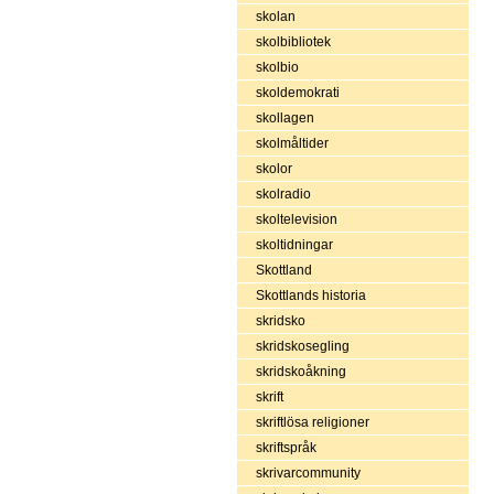
skolan
skolbibliotek
skolbio
skoldemokrati
skollagen
skolmåltider
skolor
skolradio
skoltelevision
skoltidningar
Skottland
Skottlands historia
skridsko
skridskosegling
skridskoåkning
skrift
skriftlösa religioner
skriftspråk
skrivarcommunity