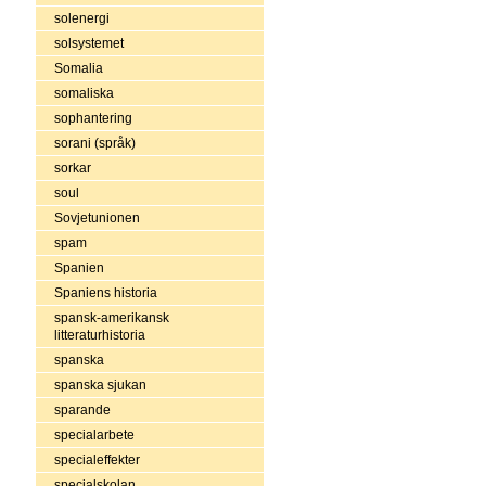
solenergi
solsystemet
Somalia
somaliska
sophantering
sorani (språk)
sorkar
soul
Sovjetunionen
spam
Spanien
Spaniens historia
spansk-amerikansk
litteraturhistoria
spanska
spanska sjukan
sparande
specialarbete
specialeffekter
specialskolan