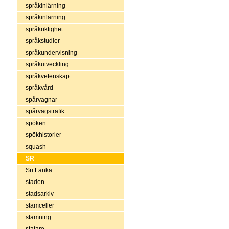
språkinlärning
språkinlärning
språkriktighet
språkstudier
språkundervisning
språkutveckling
språkvetenskap
språkvård
spårvagnar
spårvägstrafik
spöken
spökhistorier
squash
SR
Sri Lanka
staden
stadsarkiv
stamceller
stamning
statare