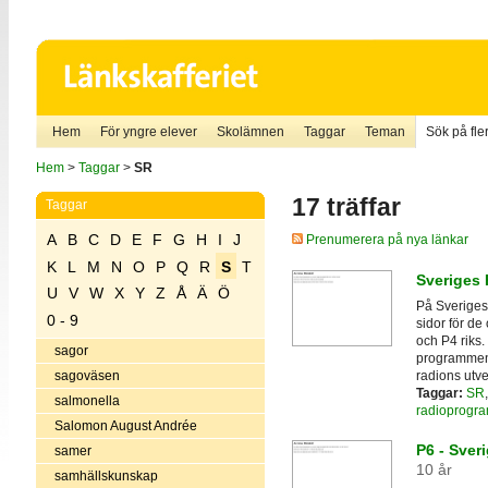
Hem
För yngre elever
Skolämnen
Taggar
Teman
Sök på fler
Hem
>
Taggar
>
SR
17 träffar
Taggar
A
B
C
D
E
F
G
H
I
J
Prenumerera på nya länkar
K
L
M
N
O
P
Q
R
S
T
Sveriges 
U
V
W
X
Y
Z
Å
Ä
Ö
På Sveriges
0 - 9
sidor för de
och P4 riks.
sagor
programmen,
radions utv
sagoväsen
Taggar:
SR
salmonella
radioprogr
Salomon August Andrée
P6 - Sver
samer
10 år
samhällskunskap