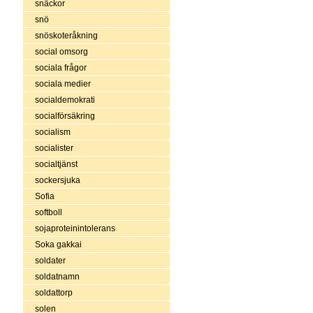
snäckor
snö
snöskoteråkning
social omsorg
sociala frågor
sociala medier
socialdemokrati
socialförsäkring
socialism
socialister
socialtjänst
sockersjuka
Sofia
softboll
sojaproteinintolerans
Soka gakkai
soldater
soldatnamn
soldattorp
solen