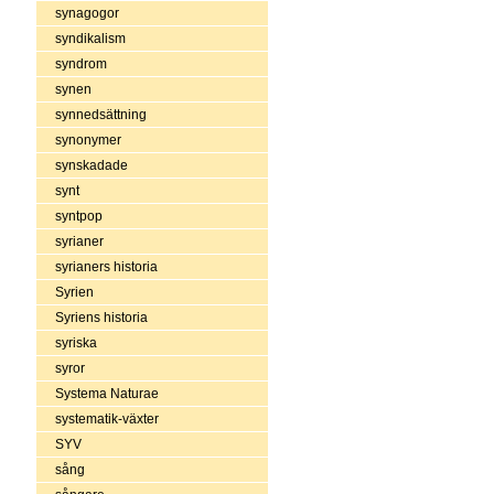
synagogor
syndikalism
syndrom
synen
synnedsättning
synonymer
synskadade
synt
syntpop
syrianer
syrianers historia
Syrien
Syriens historia
syriska
syror
Systema Naturae
systematik-växter
SYV
sång