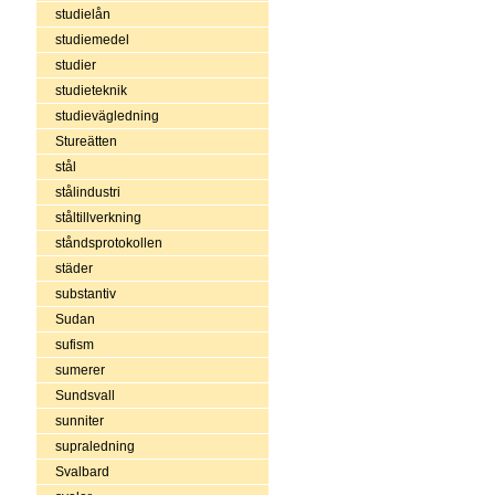
studielån
studiemedel
studier
studieteknik
studievägledning
Stureätten
stål
stålindustri
ståltillverkning
ståndsprotokollen
städer
substantiv
Sudan
sufism
sumerer
Sundsvall
sunniter
supraledning
Svalbard