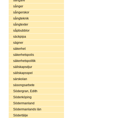
sångare
sånger
sångerskor
sångteknik
sångtexter
såpbubblor
säckpipa
sägner
säkerhet
säkerhetspolis
säkerhetspolitik
sällskapsdjur
sällskapsspel
särskolan
säsongsarbete
Södergran, Edith
Söderköping
Södermanland
Södermanlands län
Södertälje