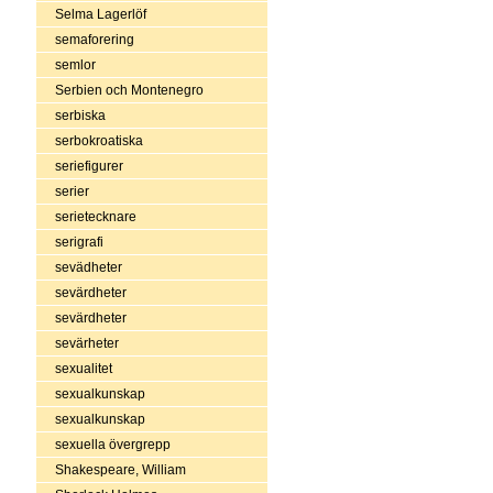
Selma Lagerlöf
semaforering
semlor
Serbien och Montenegro
serbiska
serbokroatiska
seriefigurer
serier
serietecknare
serigrafi
sevädheter
sevärdheter
sevärdheter
sevärheter
sexualitet
sexualkunskap
sexualkunskap
sexuella övergrepp
Shakespeare, William