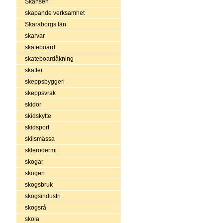
Skansen
skapande verksamhet
Skaraborgs län
skarvar
skateboard
skateboardåkning
skatter
skeppsbyggeri
skeppsvrak
skidor
skidskytte
skidsport
skilsmässa
sklerodermi
skogar
skogen
skogsbruk
skogsindustri
skogsrå
skola