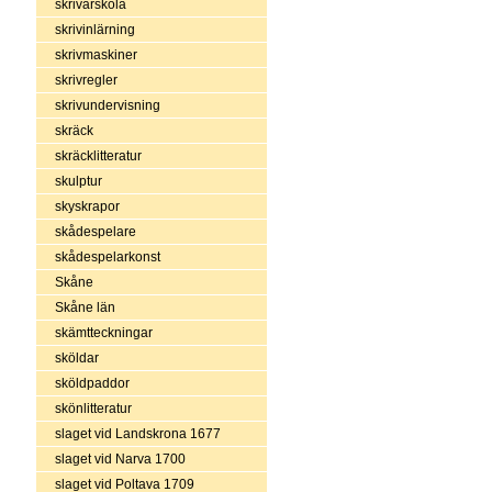
skrivarskola
skrivinlärning
skrivmaskiner
skrivregler
skrivundervisning
skräck
skräcklitteratur
skulptur
skyskrapor
skådespelare
skådespelarkonst
Skåne
Skåne län
skämtteckningar
sköldar
sköldpaddor
skönlitteratur
slaget vid Landskrona 1677
slaget vid Narva 1700
slaget vid Poltava 1709