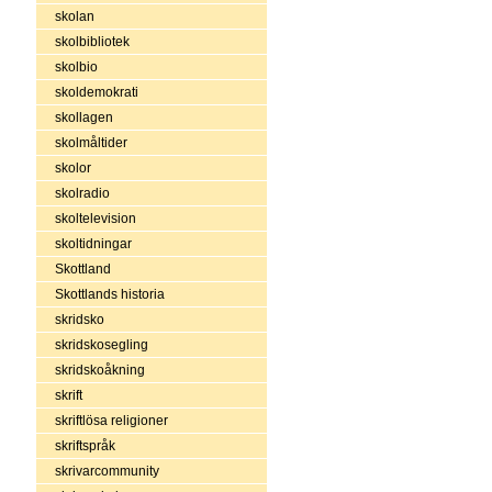
skolan
skolbibliotek
skolbio
skoldemokrati
skollagen
skolmåltider
skolor
skolradio
skoltelevision
skoltidningar
Skottland
Skottlands historia
skridsko
skridskosegling
skridskoåkning
skrift
skriftlösa religioner
skriftspråk
skrivarcommunity