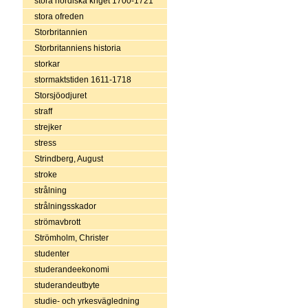
stora nordiska kriget 1700-1721
stora ofreden
Storbritannien
Storbritanniens historia
storkar
stormaktstiden 1611-1718
Storsjöodjuret
straff
strejker
stress
Strindberg, August
stroke
strålning
strålningsskador
strömavbrott
Strömholm, Christer
studenter
studerandeekonomi
studerandeutbyte
studie- och yrkesvägledning