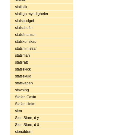
statistik
statliga myndigheter
statsbudget
statschefer
statsfinanser
statskunskap
statsministrar
statsmän
statsrätt
statsskick
statsskuld
statsvapen
stavning
Stefan Casta
Stefan Holm
sten
Sten Sture, d.y.
Sten Sture, d.ä.
stenåldern