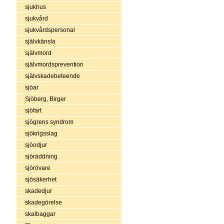
sjukhus
sjukvård
sjukvårdspersonal
självkänsla
självmord
självmordsprevention
självskadebeteende
sjöar
Sjöberg, Birger
sjöfart
sjögrens syndrom
sjökrigsslag
sjöodjur
sjöräddning
sjörövare
sjösäkerhet
skadedjur
skadegörelse
skalbaggar