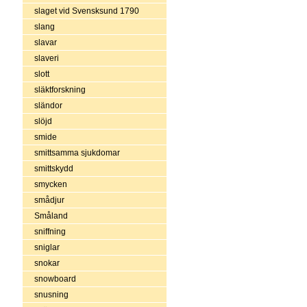
slaget vid Svensksund 1790
slang
slavar
slaveri
slott
släktforskning
sländor
slöjd
smide
smittsamma sjukdomar
smittskydd
smycken
smådjur
Småland
sniffning
sniglar
snokar
snowboard
snusning