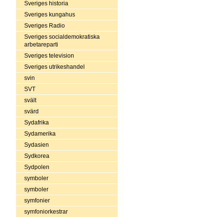
Sveriges historia
Sveriges kungahus
Sveriges Radio
Sveriges socialdemokratiska
arbetareparti
Sveriges television
Sveriges utrikeshandel
svin
SVT
svält
svärd
Sydafrika
Sydamerika
Sydasien
Sydkorea
Sydpolen
symboler
symboler
symfonier
symfoniorkestrar