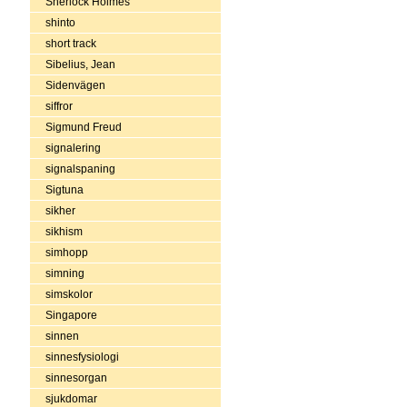
Sherlock Holmes
shinto
short track
Sibelius, Jean
Sidenvägen
siffror
Sigmund Freud
signalering
signalspaning
Sigtuna
sikher
sikhism
simhopp
simning
simskolor
Singapore
sinnen
sinnesfysiologi
sinnesorgan
sjukdomar