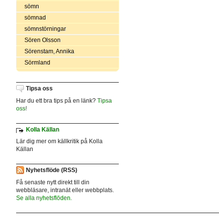
sömn
sömnad
sömnstörningar
Sören Olsson
Sörenstam, Annika
Sörmland
Tipsa oss
Har du ett bra tips på en länk?
Tipsa
oss!
Kolla Källan
Lär dig mer om källkritik på Kolla
Källan
Nyhetsflöde (RSS)
Få senaste nytt direkt till din
webbläsare, intranät eller webbplats.
Se alla nyhetsflöden.