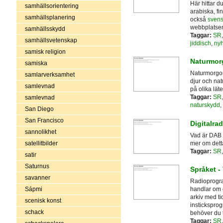
Här hittar d
samhällsorientering
arabiska, fi
samhällsplanering
också
svens
webbplatse
samhällsskydd
Taggar:
SR
samhällsvetenskap
jiddisch
,
nyh
samisk religion
Naturmorg
samiska
Naturmorgon
samlarverksamhet
djur och nat
samlevnad
på olika läte
Taggar:
SR
samlevnad
naturskydd
,
San Diego
San Francisco
Digitalra
sannolikhet
Vad är DAB 
mer om dett
satellitbilder
Taggar:
SR
satir
Saturnus
Språket -
savanner
Radioprogra
Sápmi
handlar om d
arkiv med ti
scenisk konst
insticksprog
schack
behöver du 
Taggar:
SR