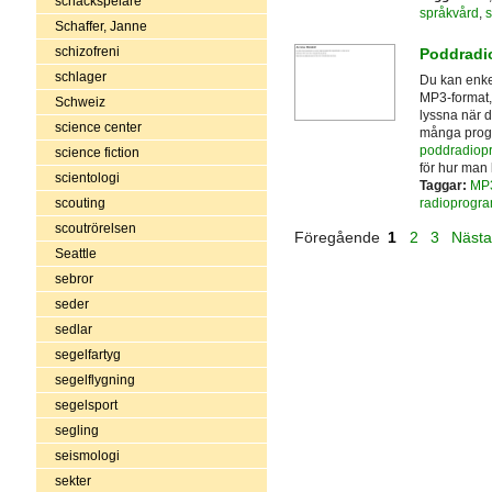
schackspelare
språkvård
,
s
Schaffer, Janne
schizofreni
Poddradio
schlager
Du kan enke
MP3-format, 
Schweiz
lyssna när d
science center
många progr
poddradiop
science fiction
för hur man
scientologi
Taggar:
MP
radioprogr
scouting
scoutrörelsen
Föregående
1
2
3
Näst
Seattle
sebror
seder
sedlar
segelfartyg
segelflygning
segelsport
segling
seismologi
sekter