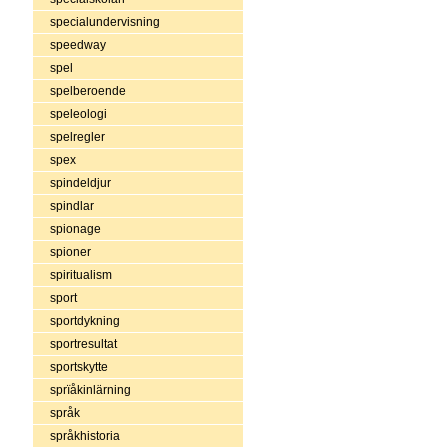
specialundervisning
speedway
spel
spelberoende
speleologi
spelregler
spex
spindeldjur
spindlar
spionage
spioner
spiritualism
sport
sportdykning
sportresultat
sportskytte
sprïåkinlärning
språk
språkhistoria