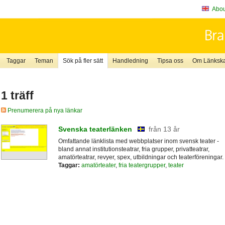
About
Taggar
Teman
Sök på fler sätt
Handledning
Tipsa oss
Om Länkskaf
1 träff
Prenumerera på nya länkar
Svenska teaterlänken
från 13 år
Omfattande länklista med webbplatser inom svensk teater -
bland annat institutionsteatrar, fria grupper, privatteatrar,
amatörteatrar, revyer, spex, utbildningar och teaterföreningar.
Taggar:
amatörteater
,
fria teatergrupper
,
teater