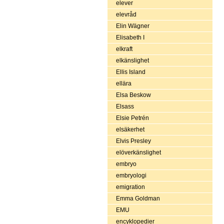
elever
elevråd
Elin Wägner
Elisabeth I
elkraft
elkänslighet
Ellis Island
ellära
Elsa Beskow
Elsass
Elsie Petrén
elsäkerhet
Elvis Presley
elöverkänslighet
embryo
embryologi
emigration
Emma Goldman
EMU
encyklopedier