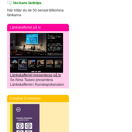
Veckans länktips
Här hittar du de 50 senast tillkomna
länkarna
Länkskafferiet på tv
Länkskafferiet presenteras på tv
Se Alma Taawo presentera
Länkskafferiet i Kunskapskanalen.
Creative Commons