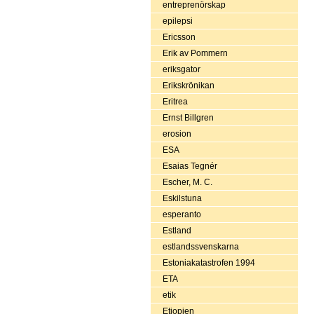
entreprenörskap
epilepsi
Ericsson
Erik av Pommern
eriksgator
Erikskrönikan
Eritrea
Ernst Billgren
erosion
ESA
Esaias Tegnér
Escher, M. C.
Eskilstuna
esperanto
Estland
estlandssvenskarna
Estoniakatastrofen 1994
ETA
etik
Etiopien