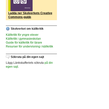
Ladda ner Skolverkets Creative
Commons-guide
.
Skolverket om källkritik
Källkritik för yngre elever
Källkritik i gymnasieskolan
Guide för källkritik för lärare
Resurser för undervisning i källkritik
Sökruta på din egen sajt
Lägg Länkskafferiets sökruta
på din
egen sajt
.