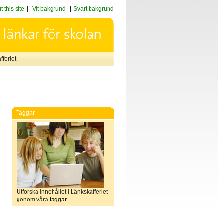
 this site
Vit bakgrund
Svart bakgrund
feriet
Taggar
Utforska innehållet i Länkskafferiet
genom våra
taggar
.