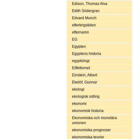
Edison, Thomas Alva
Edith Södergran
Edvard Munch
efterkrigstiden
efternamn
EG
Egypten
Egyptens historia
egyptologi
Eiffeltornet
Einstein, Albert
Ekelöf, Gunnar
ekologi
ekologisk odling
ekonomi
ekonomisk historia
Ekonomiska och monetära
unionen
ekonomiska prognoser
ekonomiska teorier