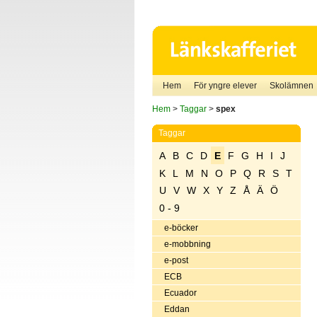
Hem
För yngre elever
Skolämnen
Hem
>
Taggar
>
spex
Taggar
A
B
C
D
E
F
G
H
I
J
K
L
M
N
O
P
Q
R
S
T
U
V
W
X
Y
Z
Å
Ä
Ö
0 - 9
e-böcker
e-mobbning
e-post
ECB
Ecuador
Eddan