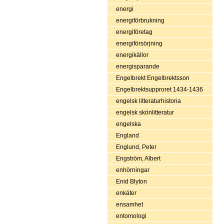
energi
energiförbrukning
energiföretag
energiförsörjning
energikällor
energisparande
Engelbrekt Engelbrektsson
Engelbrektsupproret 1434-1436
engelsk litteraturhistoria
engelsk skönlitteratur
engelska
England
Englund, Peter
Engström, Albert
enhörningar
Enid Blyton
enkäter
ensamhet
entomologi