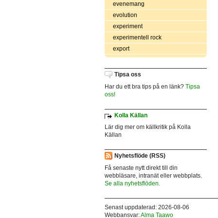
evenemang
evolution
experiment
experimentell rock
export
Tipsa oss
Har du ett bra tips på en länk?
Tipsa
oss!
Kolla Källan
Lär dig mer om källkritik på Kolla
Källan
Nyhetsflöde (RSS)
Få senaste nytt direkt till din
webbläsare, intranät eller webbplats.
Se alla nyhetsflöden.
Senast uppdaterad: 2026-08-06
Webbansvar:
Alma Taawo