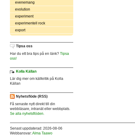
evenemang
evolution
experiment
experimentell rock
export
Tipsa oss
Har du ett bra tips på en länk?
Tipsa
oss!
Kolla Källan
Lär dig mer om källkritik på Kolla
Källan
Nyhetsflöde (RSS)
Få senaste nytt direkt till din
webbläsare, intranät eller webbplats.
Se alla nyhetsflöden.
Senast uppdaterad: 2026-08-06
Webbansvar:
Alma Taawo