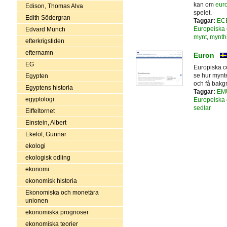
kan om
eur
Edison, Thomas Alva
spelet.
Edith Södergran
Taggar:
EC
Europeiska 
Edvard Munch
mynt
,
mynthi
efterkrigstiden
efternamn
Euron
EG
Europiska c
se hur mynte
Egypten
och få bakg
Egyptens historia
Taggar:
EM
egyptologi
Europeiska 
sedlar
Eiffeltornet
Einstein, Albert
Ekelöf, Gunnar
ekologi
ekologisk odling
ekonomi
ekonomisk historia
Ekonomiska och monetära
unionen
ekonomiska prognoser
ekonomiska teorier