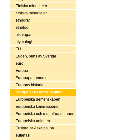
Etniska minoriteter
etniska minoriteter
etnografi
etnologi
etsningar
etymologi
EU
Eugen, prins av Sverige
euro
Europa
Europaparlamentet
Europas historia
Europeiska centralbanken
Europeiska gemenskapen
Europeiska kommissionen
Europeiska och monetära unionen
Europeiska unionen
Euskadi ta Askatasuna
eutanasi