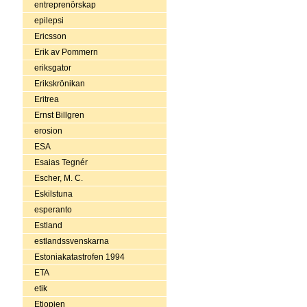
entreprenörskap
epilepsi
Ericsson
Erik av Pommern
eriksgator
Erikskrönikan
Eritrea
Ernst Billgren
erosion
ESA
Esaias Tegnér
Escher, M. C.
Eskilstuna
esperanto
Estland
estlandssvenskarna
Estoniakatastrofen 1994
ETA
etik
Etiopien