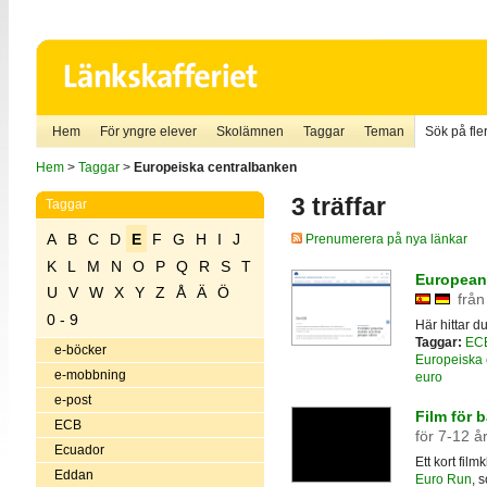
Hem
För yngre elever
Skolämnen
Taggar
Teman
Sök på fler
Hem
>
Taggar
>
Europeiska centralbanken
3 träffar
Taggar
A
B
C
D
E
F
G
H
I
J
Prenumerera på nya länkar
K
L
M
N
O
P
Q
R
S
T
European
U
V
W
X
Y
Z
Å
Ä
Ö
från
0 - 9
Här hittar 
Taggar:
EC
e-böcker
Europeiska 
e-mobbning
euro
e-post
Film för 
ECB
för 7-12 å
Ecuador
Ett kort fil
Eddan
Euro Run
, 