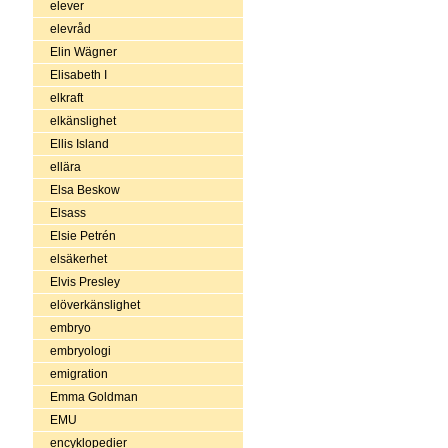
elever
elevråd
Elin Wägner
Elisabeth I
elkraft
elkänslighet
Ellis Island
ellära
Elsa Beskow
Elsass
Elsie Petrén
elsäkerhet
Elvis Presley
elöverkänslighet
embryo
embryologi
emigration
Emma Goldman
EMU
encyklopedier