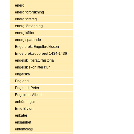
energi
energiförbrukning
energiföretag
energiförsörjning
energikällor
energisparande
Engelbrekt Engelbrektsson
Engelbrektsupproret 1434-1436
engelsk litteraturhistoria
engelsk skönlitteratur
engelska
England
Englund, Peter
Engström, Albert
enhörningar
Enid Blyton
enkäter
ensamhet
entomologi