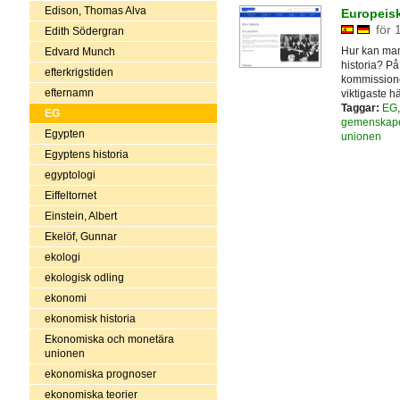
Edison, Thomas Alva
Europeisk
för 
Edith Södergran
Hur kan man
Edvard Munch
historia? P
efterkrigstiden
kommissionen
efternamn
viktigaste h
Taggar:
EG
EG
gemenskap
Egypten
unionen
Egyptens historia
egyptologi
Eiffeltornet
Einstein, Albert
Ekelöf, Gunnar
ekologi
ekologisk odling
ekonomi
ekonomisk historia
Ekonomiska och monetära
unionen
ekonomiska prognoser
ekonomiska teorier