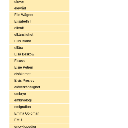
elever
elevråd
Elin Wägner
Elisabeth I
elkraft
elkänslighet
Ellis Island
ellära
Elsa Beskow
Elsass
Elsie Petrén
elsäkerhet
Elvis Presley
elöverkänslighet
embryo
embryologi
emigration
Emma Goldman
EMU
encyklopedier