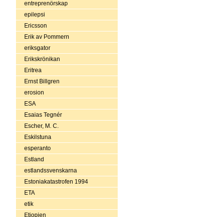
entreprenörskap
epilepsi
Ericsson
Erik av Pommern
eriksgator
Erikskrönikan
Eritrea
Ernst Billgren
erosion
ESA
Esaias Tegnér
Escher, M. C.
Eskilstuna
esperanto
Estland
estlandssvenskarna
Estoniakatastrofen 1994
ETA
etik
Etiopien