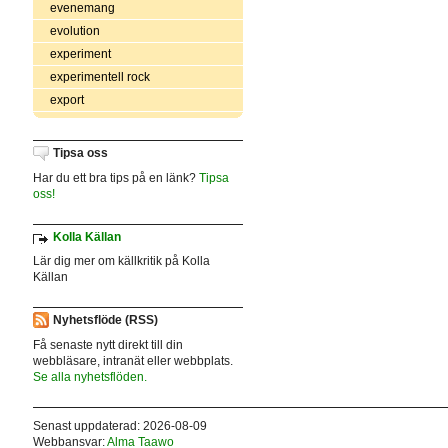
evenemang
evolution
experiment
experimentell rock
export
Tipsa oss
Har du ett bra tips på en länk?
Tipsa
oss!
Kolla Källan
Lär dig mer om källkritik på Kolla
Källan
Nyhetsflöde (RSS)
Få senaste nytt direkt till din
webbläsare, intranät eller webbplats.
Se alla nyhetsflöden.
Senast uppdaterad: 2026-08-09
Webbansvar:
Alma Taawo