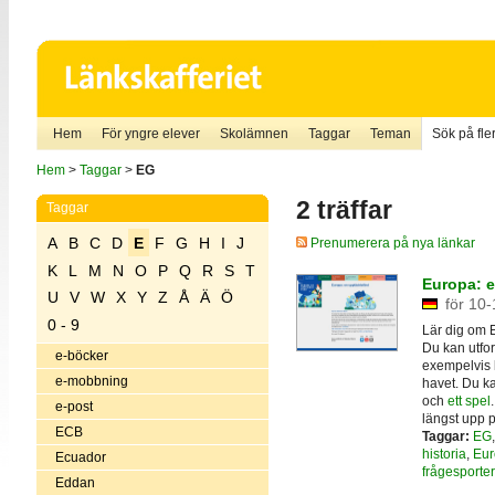
Hem
För yngre elever
Skolämnen
Taggar
Teman
Sök på fler
Hem
>
Taggar
>
EG
2 träffar
Taggar
A
B
C
D
E
F
G
H
I
J
Prenumerera på nya länkar
K
L
M
N
O
P
Q
R
S
T
Europa: e
U
V
W
X
Y
Z
Å
Ä
Ö
för 10-
0 - 9
Lär dig om 
Du kan utf
e-böcker
exempelvis k
e-mobbning
havet. Du ka
och
ett spel
e-post
längst upp p
ECB
Taggar:
EG
historia
,
Eur
Ecuador
frågesporter
Eddan