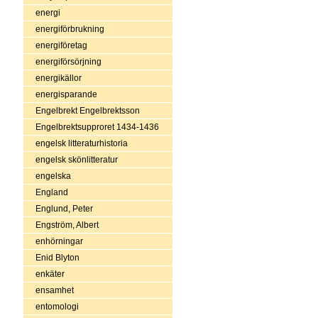
energi
energiförbrukning
energiföretag
energiförsörjning
energikällor
energisparande
Engelbrekt Engelbrektsson
Engelbrektsupproret 1434-1436
engelsk litteraturhistoria
engelsk skönlitteratur
engelska
England
Englund, Peter
Engström, Albert
enhörningar
Enid Blyton
enkäter
ensamhet
entomologi