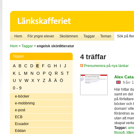
Hem
För yngre elever
Skolämnen
Taggar
Teman
Sök på fler
Hem
>
Taggar
>
engelsk skönlitteratur
4 träffar
Taggar
A
B
C
D
E
F
G
H
I
J
Prenumerera på nya länkar
K
L
M
N
O
P
Q
R
S
T
Alex Cata
U
V
W
X
Y
Z
Å
Ä
Ö
från 
0 - 9
Här hittar du
samt en del 
e-böcker
på författar
e-mobbning
böcker och te
domain' vilk
e-post
förändras av
ECB
utan att ma
skapat verke
Ecuador
Taggar:
ame
Eddan
filosofi
,
litte