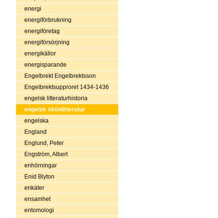
energi
energiförbrukning
energiföretag
energiförsörjning
energikällor
energisparande
Engelbrekt Engelbrektsson
Engelbrektsupproret 1434-1436
engelsk litteraturhistoria
engelsk skönlitteratur
engelska
England
Englund, Peter
Engström, Albert
enhörningar
Enid Blyton
enkäter
ensamhet
entomologi