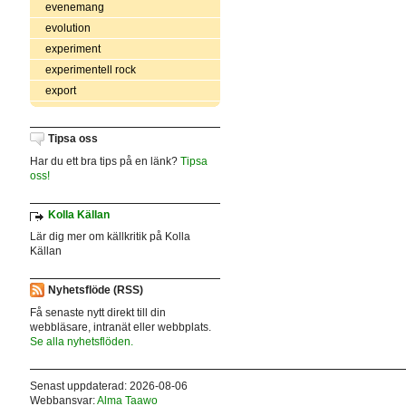
evenemang
evolution
experiment
experimentell rock
export
Tipsa oss
Har du ett bra tips på en länk?
Tipsa
oss!
Kolla Källan
Lär dig mer om källkritik på Kolla
Källan
Nyhetsflöde (RSS)
Få senaste nytt direkt till din
webbläsare, intranät eller webbplats.
Se alla nyhetsflöden.
Senast uppdaterad: 2026-08-06
Webbansvar:
Alma Taawo