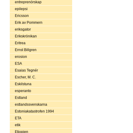
entreprenörskap
epilepsi
Ericsson
Erik av Pommern
eriksgator
Erikskrönikan
Eritrea
Ernst Billgren
erosion
ESA
Esaias Tegnér
Escher, M. C.
Eskilstuna
esperanto
Estland
estlandssvenskarna
Estoniakatastrofen 1994
ETA
etik
Etiopien