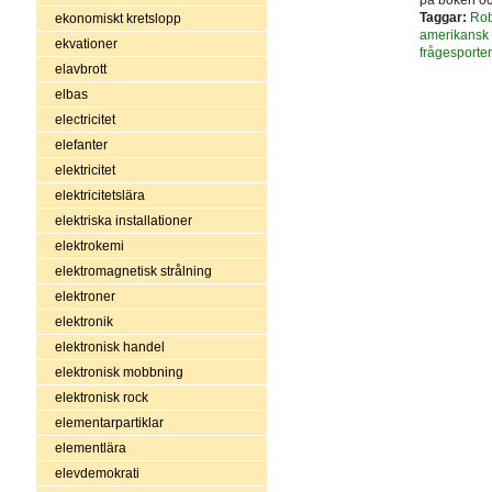
Taggar:
Rob
ekonomiskt kretslopp
amerikansk s
ekvationer
frågesporter
elavbrott
elbas
electricitet
elefanter
elektricitet
elektricitetslära
elektriska installationer
elektrokemi
elektromagnetisk strålning
elektroner
elektronik
elektronisk handel
elektronisk mobbning
elektronisk rock
elementarpartiklar
elementlära
elevdemokrati