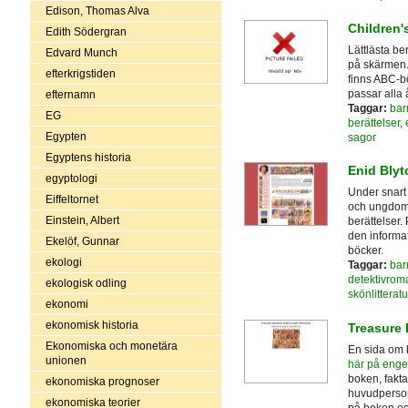
Edison, Thomas Alva
Children'
Edith Södergran
Lättlästa ber
Edvard Munch
på skärmen. 
efterkrigstiden
finns ABC-bö
passar alla å
efternamn
Taggar:
bar
EG
berättelser
,
Egypten
sagor
Egyptens historia
Enid Blyt
egyptologi
Under snart 
Eiffeltornet
och ungdoma
Einstein, Albert
berättelser.
den informa
Ekelöf, Gunnar
böcker.
ekologi
Taggar:
bar
detektivrom
ekologisk odling
skönlitteratu
ekonomi
ekonomisk historia
Treasure 
Ekonomiska och monetära
En sida om
unionen
här på enge
boken, fakta
ekonomiska prognoser
huvudperson
ekonomiska teorier
på boken oc