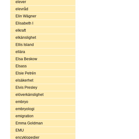
elever
elevråd
Elin Wägner
Elisabeth I
elkraft
elkänslighet
Ellis Island
ellära
Elsa Beskow
Elsass
Elsie Petrén
elsäkerhet
Elvis Presley
elöverkänslighet
embryo
embryologi
emigration
Emma Goldman
EMU
encyklopedier