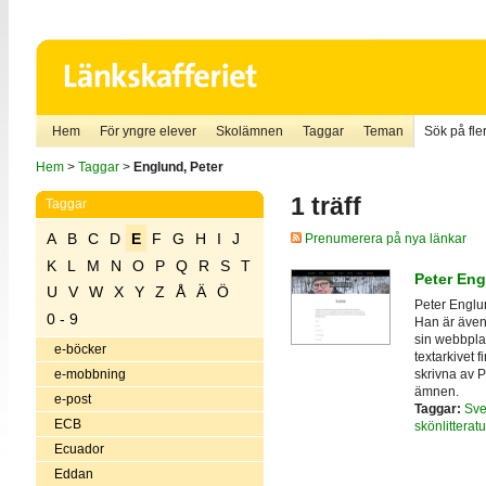
Hem
För yngre elever
Skolämnen
Taggar
Teman
Sök på fler
Hem
>
Taggar
>
Englund, Peter
1 träff
Taggar
A
B
C
D
E
F
G
H
I
J
Prenumerera på nya länkar
K
L
M
N
O
P
Q
R
S
T
Peter Eng
U
V
W
X
Y
Z
Å
Ä
Ö
Peter Englun
0 - 9
Han är även
sin webbplat
e-böcker
textarkivet 
skrivna av 
e-mobbning
ämnen.
e-post
Taggar:
Sve
ECB
skönlitteratu
Ecuador
Eddan