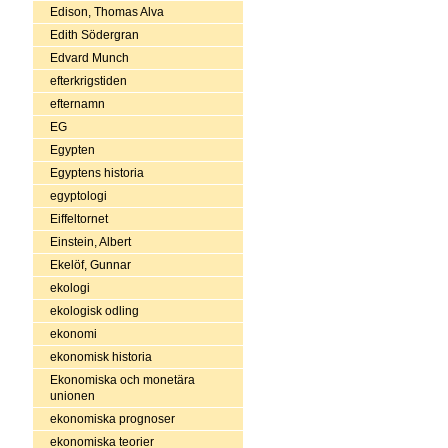
Edison, Thomas Alva
Edith Södergran
Edvard Munch
efterkrigstiden
efternamn
EG
Egypten
Egyptens historia
egyptologi
Eiffeltornet
Einstein, Albert
Ekelöf, Gunnar
ekologi
ekologisk odling
ekonomi
ekonomisk historia
Ekonomiska och monetära
unionen
ekonomiska prognoser
ekonomiska teorier