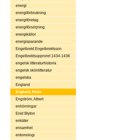
energi
energiförbrukning
energiföretag
energiförsörjning
energikällor
energisparande
Engelbrekt Engelbrektsson
Engelbrektsupproret 1434-1436
engelsk litteraturhistoria
engelsk skönlitteratur
engelska
England
Englund, Peter
Engström, Albert
enhörningar
Enid Blyton
enkäter
ensamhet
entomologi