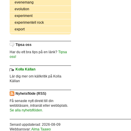
evenemang
evolution
experiment
experimentell rock
export
Tipsa oss
Har du ett bra tips på en länk?
Tipsa
oss!
Kolla Källan
Lär dig mer om källkritik på Kolla
Källan
Nyhetsflöde (RSS)
Få senaste nytt direkt till din
webbläsare, intranät eller webbplats.
Se alla nyhetsflöden.
Senast uppdaterad: 2026-08-09
Webbansvar:
Alma Taawo