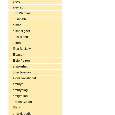
elever
elevråd
Elin Wägner
Elisabeth I
elkraft
elkänslighet
Ellis Island
ellära
Elsa Beskow
Elsass
Elsie Petrén
elsäkerhet
Elvis Presley
elöverkänslighet
embryo
embryologi
emigration
Emma Goldman
EMU
encyklopedier