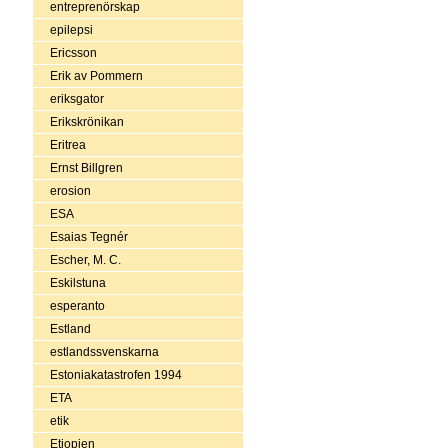
entreprenörskap
epilepsi
Ericsson
Erik av Pommern
eriksgator
Erikskrönikan
Eritrea
Ernst Billgren
erosion
ESA
Esaias Tegnér
Escher, M. C.
Eskilstuna
esperanto
Estland
estlandssvenskarna
Estoniakatastrofen 1994
ETA
etik
Etiopien