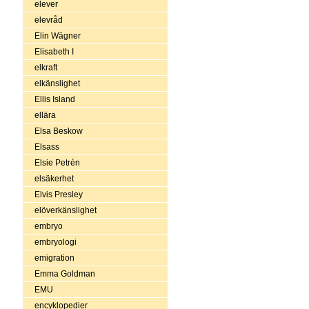
elever
elevråd
Elin Wägner
Elisabeth I
elkraft
elkänslighet
Ellis Island
ellära
Elsa Beskow
Elsass
Elsie Petrén
elsäkerhet
Elvis Presley
elöverkänslighet
embryo
embryologi
emigration
Emma Goldman
EMU
encyklopedier