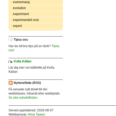
evenemang
evolution
experiment
experimentell rock
export
Tipsa oss
Har du ett bra tips på en länk?
Tipsa
oss!
Kolla Källan
Lär dig mer om källkritik på Kolla
Källan
Nyhetsflöde (RSS)
Få senaste nytt direkt till din
webbläsare, intranät eller webbplats.
Se alla nyhetsflöden.
Senast uppdaterad: 2026-08-07
Webbansvar:
Alma Taawo