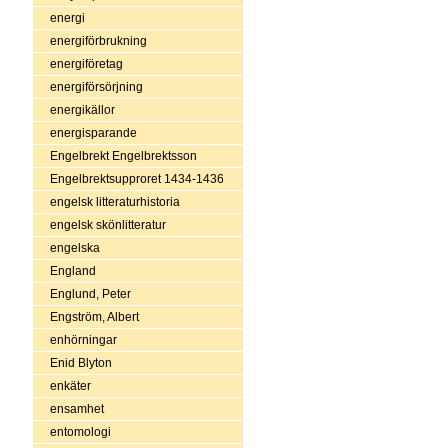
energi
energiförbrukning
energiföretag
energiförsörjning
energikällor
energisparande
Engelbrekt Engelbrektsson
Engelbrektsupproret 1434-1436
engelsk litteraturhistoria
engelsk skönlitteratur
engelska
England
Englund, Peter
Engström, Albert
enhörningar
Enid Blyton
enkäter
ensamhet
entomologi