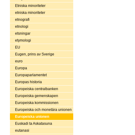
Etniska minoriteter
etniska minoriteter
etnografi
etnologi
etsningar
etymologi
EU
Eugen, prins av Sverige
euro
Europa
Europaparlamentet
Europas historia
Europeiska centralbanken
Europeiska gemenskapen
Europeiska kommissionen
Europeiska och monetära unionen
Europeiska unionen
Euskadi ta Askatasuna
eutanasi