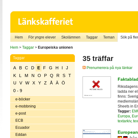
Hem
För yngre elever
Skolämnen
Taggar
Teman
Sök på fler
Hem
>
Taggar
>
Europeiska unionen
35 träffar
Taggar
A
B
C
D
E
F
G
H
I
J
Prenumerera på nya länkar
K
L
M
N
O
P
Q
R
S
T
Faktabla
U
V
W
X
Y
Z
Å
Ä
Ö
Riksdagens 
0 - 9
ladda ner el
finns: Sveri
e-böcker
medlemsländ
Sheets in En
e-mobbning
Taggar:
EM
e-post
Europa
,
Eur
ECB
textarkiv
,
tex
Ecuador
European
Eddan
från