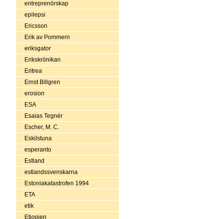
entreprenörskap
epilepsi
Ericsson
Erik av Pommern
eriksgator
Erikskrönikan
Eritrea
Ernst Billgren
erosion
ESA
Esaias Tegnér
Escher, M. C.
Eskilstuna
esperanto
Estland
estlandssvenskarna
Estoniakatastrofen 1994
ETA
etik
Etiopien