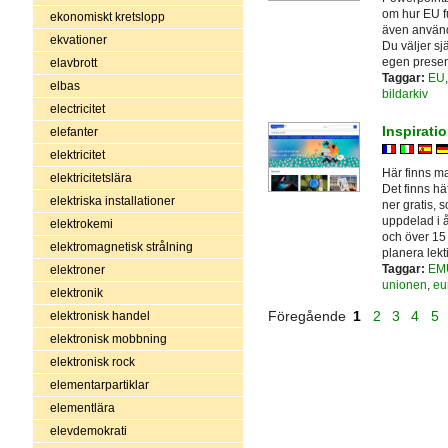
om hur EU fu
ekonomiskt kretslopp
även använda
ekvationer
Du väljer sj
egen presen
elavbrott
Taggar:
EU
elbas
bildarkiv
electricitet
Inspirati
elefanter
elektricitet
Här finns m
elektricitetslära
Det finns hä
elektriska installationer
ner gratis, 
uppdelad i å
elektrokemi
och över 15 
elektromagnetisk strålning
planera lekt
Taggar:
EM
elektroner
unionen
,
eu
elektronik
Föregående
1
2
3
4
5
elektronisk handel
elektronisk mobbning
elektronisk rock
elementarpartiklar
elementlära
elevdemokrati