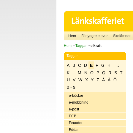
Hem
För yngre elever
Skolämnen
Hem
>
Taggar
>
elkraft
Taggar
A
B
C
D
E
F
G
H
I
J
K
L
M
N
O
P
Q
R
S
T
U
V
W
X
Y
Z
Å
Ä
Ö
0 - 9
e-böcker
e-mobbning
e-post
ECB
Ecuador
Eddan