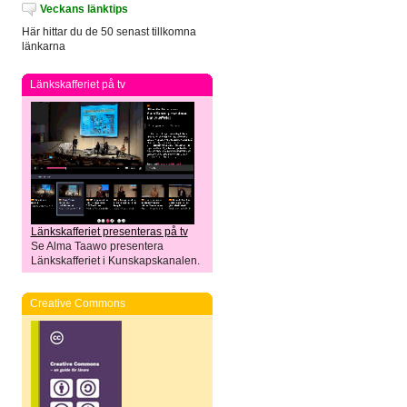
Veckans länktips
Här hittar du de 50 senast tillkomna
länkarna
Länkskafferiet på tv
Länkskafferiet presenteras på tv
Se Alma Taawo presentera
Länkskafferiet i Kunskapskanalen.
Creative Commons