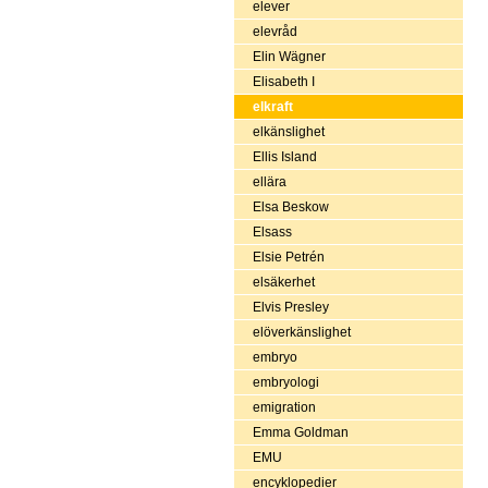
elever
elevråd
Elin Wägner
Elisabeth I
elkraft
elkänslighet
Ellis Island
ellära
Elsa Beskow
Elsass
Elsie Petrén
elsäkerhet
Elvis Presley
elöverkänslighet
embryo
embryologi
emigration
Emma Goldman
EMU
encyklopedier