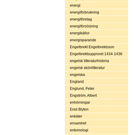
energi
energiförbrukning
energiföretag
energiförsörjning
energikällor
energisparande
Engelbrekt Engelbrektsson
Engelbrektsupproret 1434-1436
engelsk litteraturhistoria
engelsk skönlitteratur
engelska
England
Englund, Peter
Engström, Albert
enhörningar
Enid Blyton
enkäter
ensamhet
entomologi