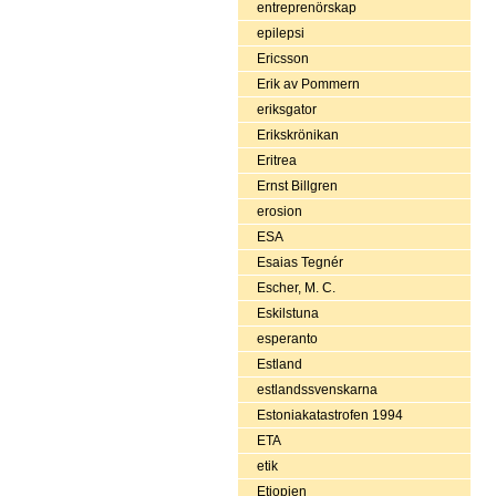
entreprenörskap
epilepsi
Ericsson
Erik av Pommern
eriksgator
Erikskrönikan
Eritrea
Ernst Billgren
erosion
ESA
Esaias Tegnér
Escher, M. C.
Eskilstuna
esperanto
Estland
estlandssvenskarna
Estoniakatastrofen 1994
ETA
etik
Etiopien