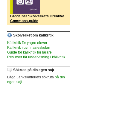
Ladda ner Skolverkets Creative
Commons-guide
.
Skolverket om källkritik
Källkritik för yngre elever
Källkritik i gymnasieskolan
Guide för källkritik för lärare
Resurser för undervisning i källkritik
Sökruta på din egen sajt
Lägg Länkskafferiets sökruta
på din
egen sajt
.