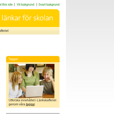
 this site
Vit bakgrund
Svart bakgrund
feriet
Taggar
Utforska innehållet i Länkskafferiet
genom våra
taggar
.