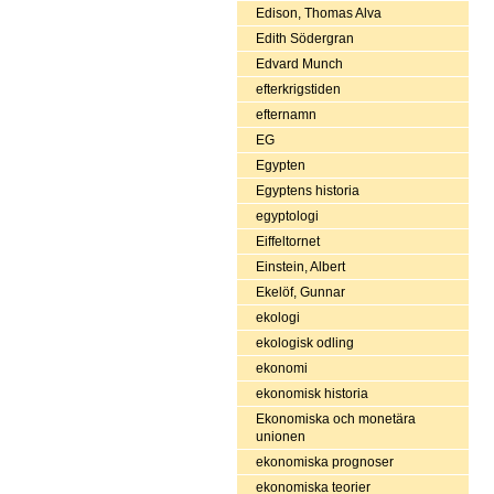
Edison, Thomas Alva
Edith Södergran
Edvard Munch
efterkrigstiden
efternamn
EG
Egypten
Egyptens historia
egyptologi
Eiffeltornet
Einstein, Albert
Ekelöf, Gunnar
ekologi
ekologisk odling
ekonomi
ekonomisk historia
Ekonomiska och monetära
unionen
ekonomiska prognoser
ekonomiska teorier