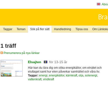
About
Taggar
Teman
Sök på fler sätt
Handledning
Tipsa oss
Om Länkskaf
1 träff
Prenumerera på nya länkar
Elsajten
för 13-15 år
Här kan du lära dig om olika energikällor, om elnätet och
eluttaget samt hur elen påverkar samhället och våra liv.
Taggar:
energi
,
energikällor
,
kärnkraft
,
olja
,
solenergi
,
vattenkraft
,
vindkraft