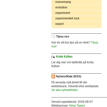
evenemang
evolution
experiment
experimentell rock
export
Tipsa oss
Har du ett bra tips på en länk?
Tipsa
oss!
Kolla Källan
Lär dig mer om källkritik på Kolla
Källan
Nyhetsflöde (RSS)
Få senaste nytt direkt till din
webbläsare, intranät eller webbplats.
Se alla nyhetsflöden.
Senast uppdaterad: 2026-08-07
Webbansvar:
Alma Taawo