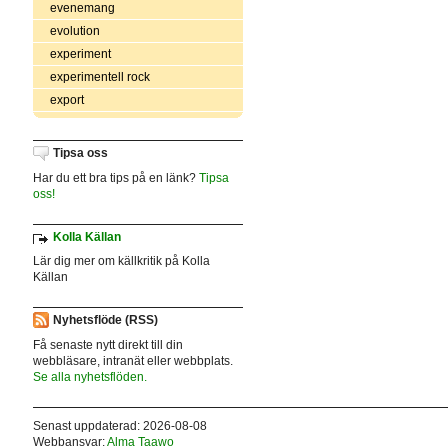
evenemang
evolution
experiment
experimentell rock
export
Tipsa oss
Har du ett bra tips på en länk?
Tipsa
oss!
Kolla Källan
Lär dig mer om källkritik på Kolla
Källan
Nyhetsflöde (RSS)
Få senaste nytt direkt till din
webbläsare, intranät eller webbplats.
Se alla nyhetsflöden.
Senast uppdaterad: 2026-08-08
Webbansvar:
Alma Taawo