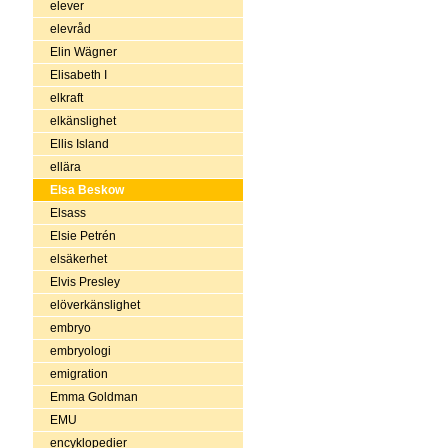
elever
elevråd
Elin Wägner
Elisabeth I
elkraft
elkänslighet
Ellis Island
ellära
Elsa Beskow
Elsass
Elsie Petrén
elsäkerhet
Elvis Presley
elöverkänslighet
embryo
embryologi
emigration
Emma Goldman
EMU
encyklopedier