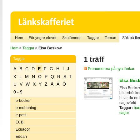
Hem
För yngre elever
Skolämnen
Taggar
Teman
Sök på fler
Hem
>
Taggar
>
Elsa Beskow
1 träff
Taggar
A
B
C
D
E
F
G
H
I
J
Prenumerera på nya länkar
K
L
M
N
O
P
Q
R
S
T
Elsa Bes
U
V
W
X
Y
Z
Å
Ä
Ö
Elsa Beskow 
0 - 9
bilderböcker
hittar du en
e-böcker
sagovärld.
Taggar:
bar
e-mobbning
sagor
e-post
ECB
Ecuador
Eddan