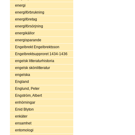
energi
energiförbrukning
energiföretag
energiförsörjning
energikällor
energisparande
Engelbrekt Engelbrektsson
Engelbrektsupproret 1434-1436
engelsk litteraturhistoria
engelsk skönlitteratur
engelska
England
Englund, Peter
Engström, Albert
enhörningar
Enid Blyton
enkäter
ensamhet
entomologi