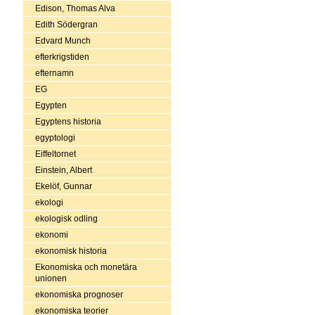
Edison, Thomas Alva
Edith Södergran
Edvard Munch
efterkrigstiden
efternamn
EG
Egypten
Egyptens historia
egyptologi
Eiffeltornet
Einstein, Albert
Ekelöf, Gunnar
ekologi
ekologisk odling
ekonomi
ekonomisk historia
Ekonomiska och monetära
unionen
ekonomiska prognoser
ekonomiska teorier