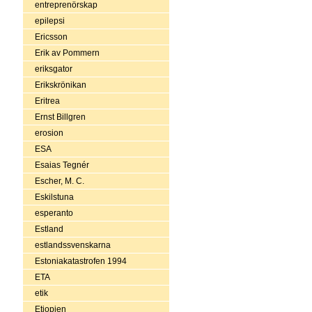
entreprenörskap
epilepsi
Ericsson
Erik av Pommern
eriksgator
Erikskrönikan
Eritrea
Ernst Billgren
erosion
ESA
Esaias Tegnér
Escher, M. C.
Eskilstuna
esperanto
Estland
estlandssvenskarna
Estoniakatastrofen 1994
ETA
etik
Etiopien