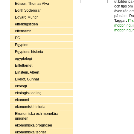
ut bilder på 
Edison, Thomas Alva
och tips om 
Edith Södergran
även råd om 
på nätet. D
Edvard Munch
Taggar:
IT-
efterkrigstiden
mobbning
,
i
mobbning
,
efternamn
EG
Egypten
Egyptens historia
egyptologi
Eiffeltornet
Einstein, Albert
Ekelöf, Gunnar
ekologi
ekologisk odling
ekonomi
ekonomisk historia
Ekonomiska och monetära
unionen
ekonomiska prognoser
ekonomiska teorier