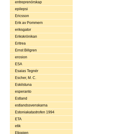
entreprenörskap
epilepsi
Ericsson
Erik av Pommern
eriksgator
Erikskrönikan
Eritrea
Ernst Billgren
erosion
ESA
Esaias Tegnér
Escher, M. C.
Eskilstuna
esperanto
Estland
estlandssvenskarna
Estoniakatastrofen 1994
ETA
etik
Etiopien