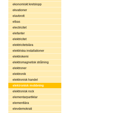
ekonomiskt kretslopp
ekvationer
elavbrott
elbas
electricitet
elefanter
elektricitet
elektricitetslära
elektriska installationer
elektrokemi
elektromagnetisk strålning
elektroner
elektronik
elektronisk handel
elektronisk mobbning
elektronisk rock
elementarpartiklar
elementlära
elevdemokrati