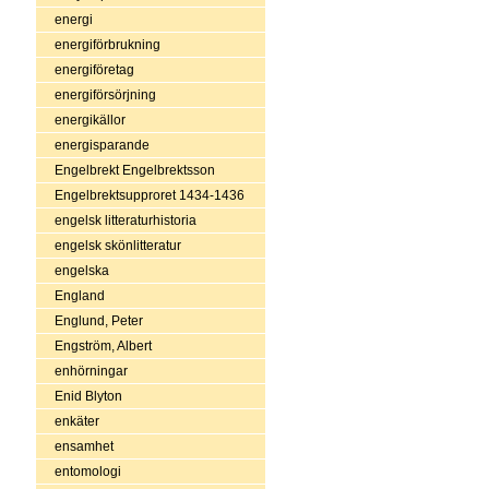
energi
energiförbrukning
energiföretag
energiförsörjning
energikällor
energisparande
Engelbrekt Engelbrektsson
Engelbrektsupproret 1434-1436
engelsk litteraturhistoria
engelsk skönlitteratur
engelska
England
Englund, Peter
Engström, Albert
enhörningar
Enid Blyton
enkäter
ensamhet
entomologi