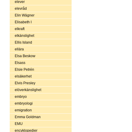
elever
elevråd
Elin Wägner
Elisabeth I
elkraft
elkänslighet
Ellis Island
ellära
Elsa Beskow
Elsass
Elsie Petrén
elsäkerhet
Elvis Presley
elöverkänslighet
embryo
embryologi
emigration
Emma Goldman
EMU
encyklopedier