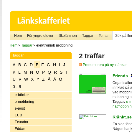
Hem
För yngre elever
Skolämnen
Taggar
Teman
Sök på fler
Hem
>
Taggar
>
elektronisk mobbning
2 träffar
Taggar
A
B
C
D
E
F
G
H
I
J
Prenumerera på nya länkar
K
L
M
N
O
P
Q
R
S
T
Friends
U
V
W
X
Y
Z
Å
Ä
Ö
Organisatio
0 - 9
inriktad på
vad mobbnin
e-böcker
mobbning av
Taggar:
e-m
e-mobbning
nätmobbnin
e-post
ECB
Kränkt.se
Ecuador
En sida för 
Eddan
Någon har ka