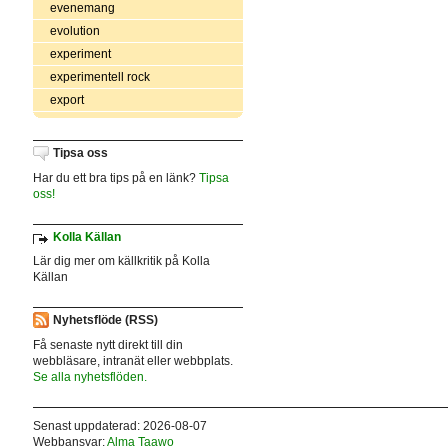
evenemang
evolution
experiment
experimentell rock
export
Tipsa oss
Har du ett bra tips på en länk?
Tipsa
oss!
Kolla Källan
Lär dig mer om källkritik på Kolla
Källan
Nyhetsflöde (RSS)
Få senaste nytt direkt till din
webbläsare, intranät eller webbplats.
Se alla nyhetsflöden.
Senast uppdaterad: 2026-08-07
Webbansvar:
Alma Taawo