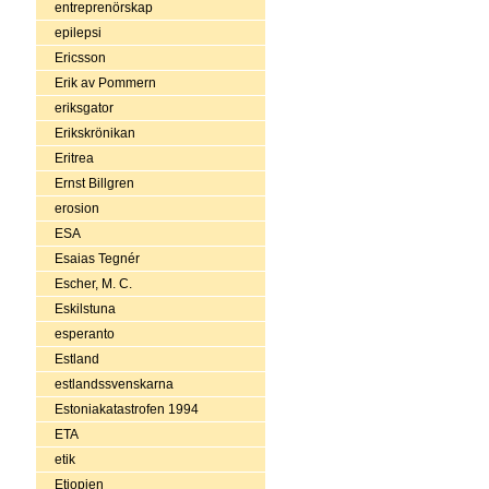
entreprenörskap
epilepsi
Ericsson
Erik av Pommern
eriksgator
Erikskrönikan
Eritrea
Ernst Billgren
erosion
ESA
Esaias Tegnér
Escher, M. C.
Eskilstuna
esperanto
Estland
estlandssvenskarna
Estoniakatastrofen 1994
ETA
etik
Etiopien