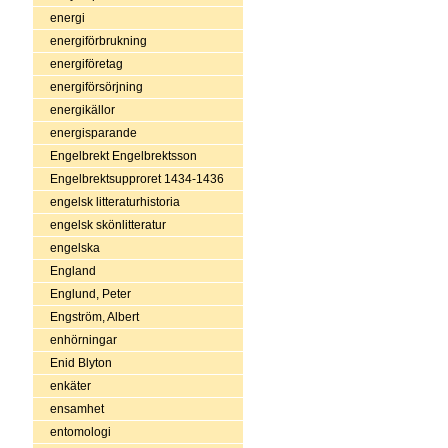
energi
energiförbrukning
energiföretag
energiförsörjning
energikällor
energisparande
Engelbrekt Engelbrektsson
Engelbrektsupproret 1434-1436
engelsk litteraturhistoria
engelsk skönlitteratur
engelska
England
Englund, Peter
Engström, Albert
enhörningar
Enid Blyton
enkäter
ensamhet
entomologi