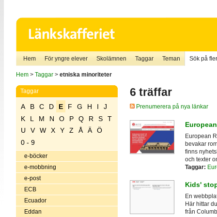
Hem
För yngre elever
Skolämnen
Taggar
Teman
Sök på fler
Hem
>
Taggar
>
etniska minoriteter
6 träffar
Taggar
A
B
C
D
E
F
G
H
I
J
Prenumerera på nya länkar
K
L
M
N
O
P
Q
R
S
T
European
U
V
W
X
Y
Z
Å
Ä
Ö
European Ro
0 - 9
bevakar rom
finns nyhets
e-böcker
och texter o
Taggar:
Eur
e-mobbning
e-post
Kids' sto
ECB
En webbplat
Ecuador
Här hittar 
Eddan
från Columbu