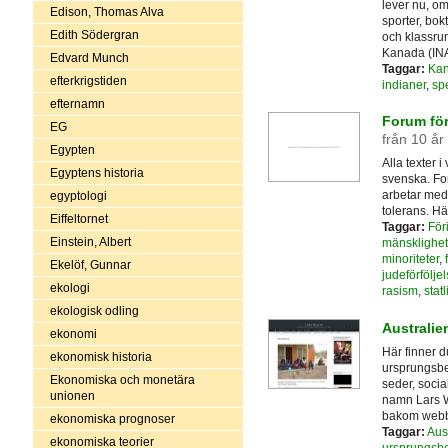
lever nu, om
Edison, Thomas Alva
sporter, bok
Edith Södergran
och klassrum
Kanada (INA
Edvard Munch
Taggar:
Ka
efterkrigstiden
indianer
,
sp
efternamn
Forum för 
EG
från 10 år
Egypten
Alla texter 
Egyptens historia
svenska. Fo
arbetar med 
egyptologi
tolerans. Hä
Eiffeltornet
Taggar:
För
Einstein, Albert
mänsklighe
minoriteter
,
Ekelöf, Gunnar
judeförföljel
ekologi
rasism
,
stat
ekologisk odling
Australie
ekonomi
Här finner d
ekonomisk historia
ursprungsbe
Ekonomiska och monetära
seder, socia
unionen
namn Lars Wa
bakom webb
ekonomiska prognoser
Taggar:
Aus
ekonomiska teorier
ursprungsbe