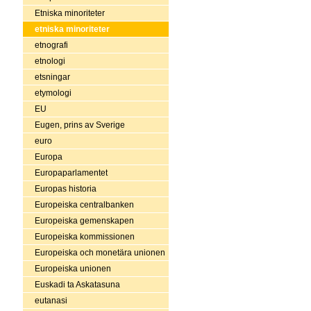
Etniska minoriteter
etniska minoriteter
etnografi
etnologi
etsningar
etymologi
EU
Eugen, prins av Sverige
euro
Europa
Europaparlamentet
Europas historia
Europeiska centralbanken
Europeiska gemenskapen
Europeiska kommissionen
Europeiska och monetära unionen
Europeiska unionen
Euskadi ta Askatasuna
eutanasi