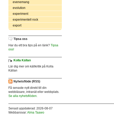
evenemang
evolution
experiment
experimentell rock
export
Tipsa oss
Har du ett bra tips på en länk?
Tipsa
oss!
Kolla Källan
Lär dig mer om källkritik på Kolla
Källan
Nyhetsflöde (RSS)
Få senaste nytt direkt till din
webbläsare, intranät eller webbplats.
Se alla nyhetsflöden.
Senast uppdaterad: 2026-08-07
Webbansvar:
Alma Taawo