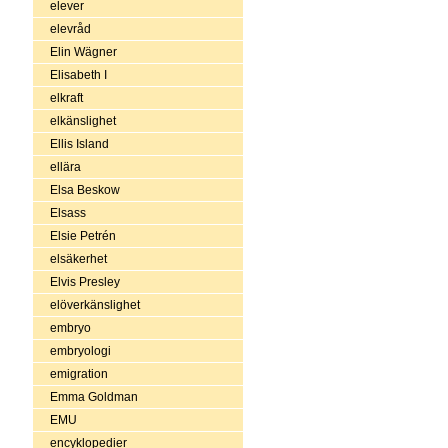
elever
elevråd
Elin Wägner
Elisabeth I
elkraft
elkänslighet
Ellis Island
ellära
Elsa Beskow
Elsass
Elsie Petrén
elsäkerhet
Elvis Presley
elöverkänslighet
embryo
embryologi
emigration
Emma Goldman
EMU
encyklopedier