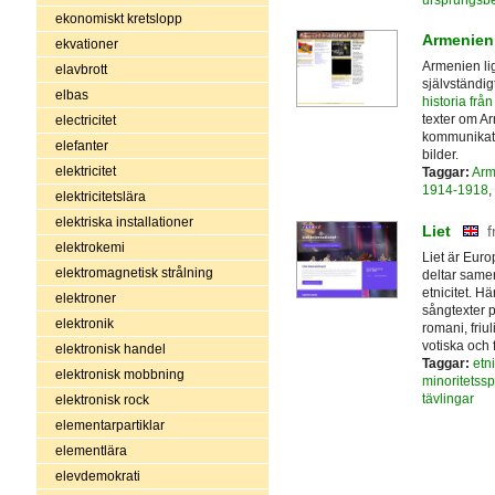
ekonomiskt kretslopp
Armenien
ekvationer
Armenien lig
elavbrott
självständig
elbas
historia från 
texter om Ar
electricitet
kommunikatio
elefanter
bilder.
elektricitet
Taggar:
Arm
1914-1918
,
elektricitetslära
elektriska installationer
Liet
f
elektrokemi
Liet är Euro
elektromagnetisk strålning
deltar samer
etnicitet. H
elektroner
sångtexter 
elektronik
romani, friu
votiska och f
elektronisk handel
Taggar:
etn
elektronisk mobbning
minoritetssp
tävlingar
elektronisk rock
elementarpartiklar
elementlära
elevdemokrati