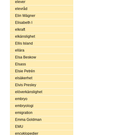
elever
elevråd
Elin Wägner
Elisabeth I
elkraft
elkänslighet
Ellis Island
ellära
Elsa Beskow
Elsass
Elsie Petrén
elsäkerhet
Elvis Presley
elöverkänslighet
embryo
embryologi
emigration
Emma Goldman
EMU
encyklopedier