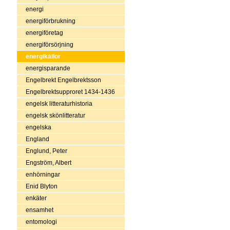
energi
energiförbrukning
energiföretag
energiförsörjning
energikällor
energisparande
Engelbrekt Engelbrektsson
Engelbrektsupproret 1434-1436
engelsk litteraturhistoria
engelsk skönlitteratur
engelska
England
Englund, Peter
Engström, Albert
enhörningar
Enid Blyton
enkäter
ensamhet
entomologi