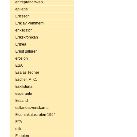
entreprenörskap
epilepsi
Ericsson
Erik av Pommern
eriksgator
Erikskrönikan
Eritrea
Ernst Billgren
erosion
ESA
Esaias Tegnér
Escher, M. C.
Eskilstuna
esperanto
Estland
estlandssvenskarna
Estoniakatastrofen 1994
ETA
etik
Etiopien