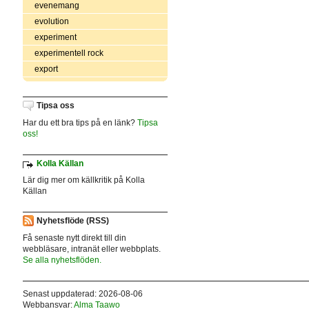
evenemang
evolution
experiment
experimentell rock
export
Tipsa oss
Har du ett bra tips på en länk?
Tipsa
oss!
Kolla Källan
Lär dig mer om källkritik på Kolla
Källan
Nyhetsflöde (RSS)
Få senaste nytt direkt till din
webbläsare, intranät eller webbplats.
Se alla nyhetsflöden.
Senast uppdaterad: 2026-08-06
Webbansvar:
Alma Taawo