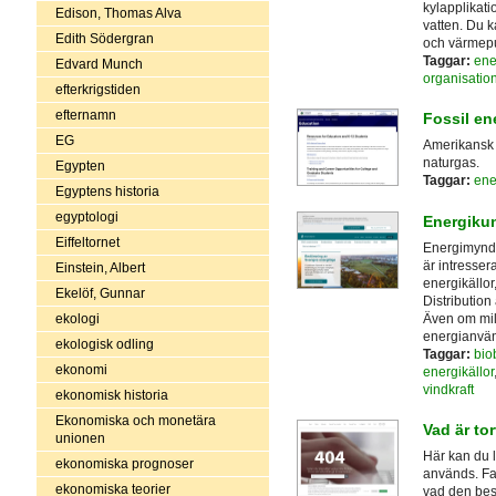
kylapplikati
Edison, Thomas Alva
vatten. Du k
Edith Södergran
och värmep
Taggar:
ene
Edvard Munch
organisatio
efterkrigstiden
efternamn
Fossil en
EG
Amerikansk 
naturgas.
Egypten
Taggar:
ene
Egyptens historia
egyptologi
Energiku
Eiffeltornet
Energimyndig
är intresser
Einstein, Albert
energikällo
Ekelöf, Gunnar
Distribution
Även om milj
ekologi
energianvä
ekologisk odling
Taggar:
bio
ekonomi
energikällor
vindkraft
ekonomisk historia
Ekonomiska och monetära
Vad är to
unionen
Här kan du l
ekonomiska prognoser
används. Fa
ekonomiska teorier
vad den bes