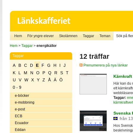
Hem
För yngre elever
Skolämnen
Taggar
Teman
Sök på fler
Hem
>
Taggar
>
energikällor
12 träffar
Taggar
A
B
C
D
E
F
G
H
I
J
Prenumerera på nya länkar
K
L
M
N
O
P
Q
R
S
T
Kärnkraft
U
V
W
X
Y
Z
Å
Ä
Ö
Här kan du 
0 - 9
ett kärnkraf
webbläsare
e-böcker
Taggar:
ene
kärnkraftver
e-mobbning
e-post
Svenska 
ECB
från 13
Ecuador
Hos Svenska
Eddan
beskrivninga