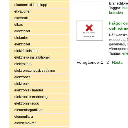
Branschföre
ekonomiskt kretslopp
Taggar:
brä
ekvationer
bränslen
elavbrott
Frågor oc
elbas
och värm
electricitet
På Svenska 
elefanter
webbplats, 
geoenergi, 
elektricitet
värmepumpa
elektricitetslära
Taggar:
ene
elektriska installationer
Föregående
1
2
Nästa
elektrokemi
elektromagnetisk strålning
elektroner
elektronik
elektronisk handel
elektronisk mobbning
elektronisk rock
elementarpartiklar
elementlära
elevdemokrati