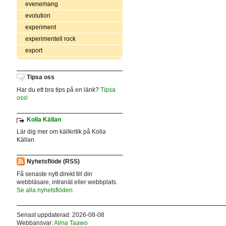
evenemang
evolution
experiment
experimentell rock
export
Tipsa oss
Har du ett bra tips på en länk?
Tipsa
oss!
Kolla Källan
Lär dig mer om källkritik på Kolla
Källan
Nyhetsflöde (RSS)
Få senaste nytt direkt till din
webbläsare, intranät eller webbplats.
Se alla nyhetsflöden.
Senast uppdaterad: 2026-08-08
Webbansvar:
Alma Taawo