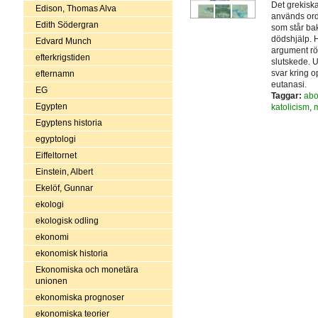
Det grekiska
Edison, Thomas Alva
används orde
Edith Södergran
som står ba
dödshjälp. H
Edvard Munch
argument rör
efterkrigstiden
slutskede. 
svar kring o
efternamn
eutanasi.
EG
Taggar:
abo
Egypten
katolicism
,
m
Egyptens historia
egyptologi
Eiffeltornet
Einstein, Albert
Ekelöf, Gunnar
ekologi
ekologisk odling
ekonomi
ekonomisk historia
Ekonomiska och monetära
unionen
ekonomiska prognoser
ekonomiska teorier