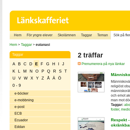
Hem
För yngre elever
Skolämnen
Taggar
Teman
Sök på fler
Hem
>
Taggar
>
eutanasi
2 träffar
Taggar
A
B
C
D
E
F
G
H
I
J
Prenumerera på nya länkar
K
L
M
N
O
P
Q
R
S
T
Människo
U
V
W
X
Y
Z
Å
Ä
Ö
Människovärde
0 - 9
religiöst ob
människorät
e-böcker
och emot ak
man mot döds
e-mobbning
Taggar:
abo
e-post
foster
,
medic
ECB
Respekt - 
Ecuador
okränkba
Eddan