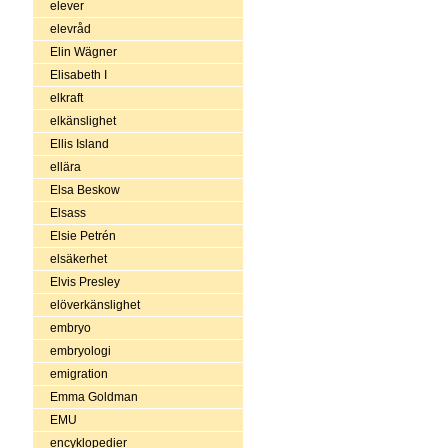
elever
elevråd
Elin Wägner
Elisabeth I
elkraft
elkänslighet
Ellis Island
ellära
Elsa Beskow
Elsass
Elsie Petrén
elsäkerhet
Elvis Presley
elöverkänslighet
embryo
embryologi
emigration
Emma Goldman
EMU
encyklopedier