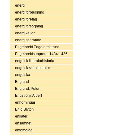
energi
energiförbrukning
energiföretag
energiförsörjning
energikällor
energisparande
Engelbrekt Engelbrektsson
Engelbrektsupproret 1434-1436
engelsk litteraturhistoria
engelsk skönlitteratur
engelska
England
Englund, Peter
Engström, Albert
enhörningar
Enid Blyton
enkäter
ensamhet
entomologi