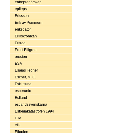
entreprenörskap
epilepsi
Ericsson
Erik av Pommern
eriksgator
Erikskrönikan
Eritrea
Ernst Billgren
erosion
ESA
Esaias Tegnér
Escher, M. C.
Eskilstuna
esperanto
Estland
estlandssvenskarna
Estoniakatastrofen 1994
ETA
etik
Etiopien