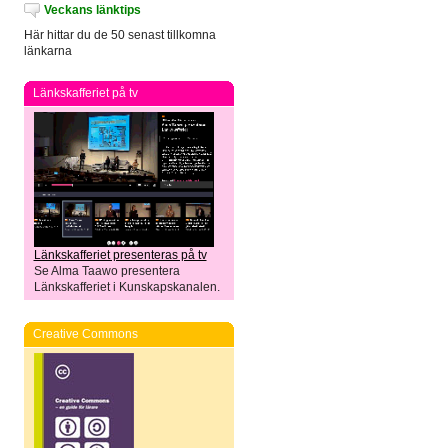
Veckans länktips
Här hittar du de 50 senast tillkomna
länkarna
Länkskafferiet på tv
Länkskafferiet presenteras på tv
Se Alma Taawo presentera
Länkskafferiet i Kunskapskanalen.
Creative Commons