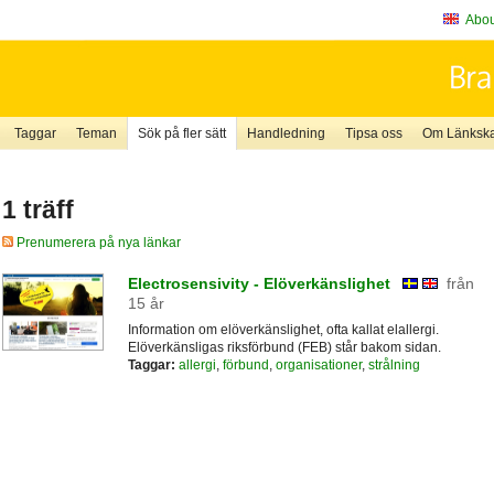
About
Taggar
Teman
Sök på fler sätt
Handledning
Tipsa oss
Om Länkskaf
1 träff
Prenumerera på nya länkar
Electrosensivity - Elöverkänslighet
från
15 år
Information om elöverkänslighet, ofta kallat elallergi.
Elöverkänsligas riksförbund (FEB) står bakom sidan.
Taggar:
allergi
,
förbund
,
organisationer
,
strålning