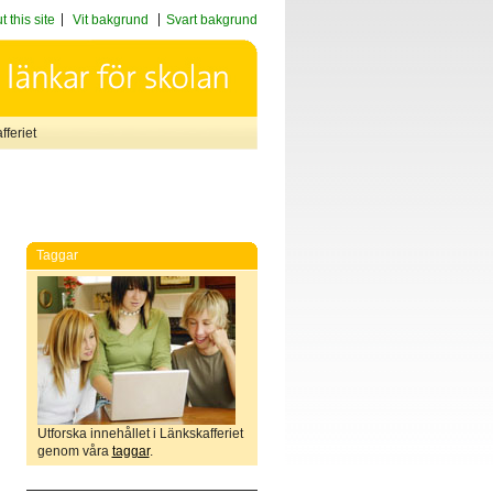
 this site
Vit bakgrund
Svart bakgrund
feriet
Taggar
Utforska innehållet i Länkskafferiet
genom våra
taggar
.