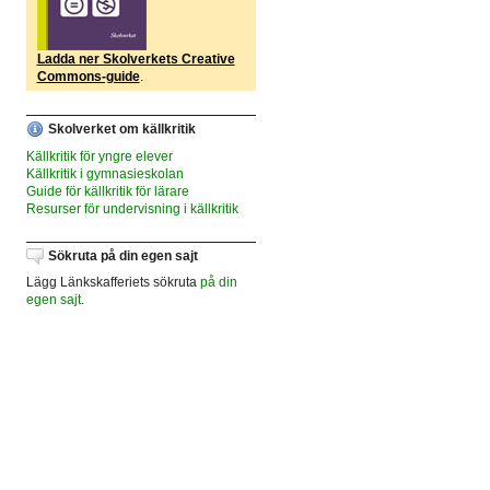
Ladda ner Skolverkets Creative
Commons-guide
.
Skolverket om källkritik
Källkritik för yngre elever
Källkritik i gymnasieskolan
Guide för källkritik för lärare
Resurser för undervisning i källkritik
Sökruta på din egen sajt
Lägg Länkskafferiets sökruta
på din
egen sajt
.