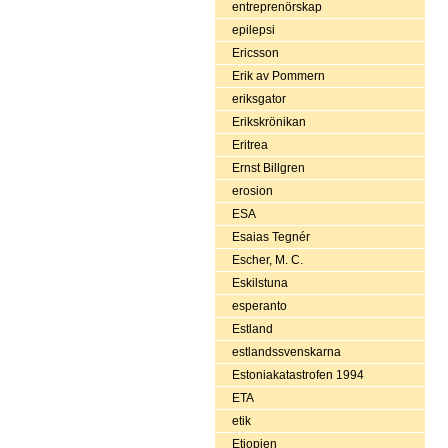
entreprenörskap
epilepsi
Ericsson
Erik av Pommern
eriksgator
Erikskrönikan
Eritrea
Ernst Billgren
erosion
ESA
Esaias Tegnér
Escher, M. C.
Eskilstuna
esperanto
Estland
estlandssvenskarna
Estoniakatastrofen 1994
ETA
etik
Etiopien