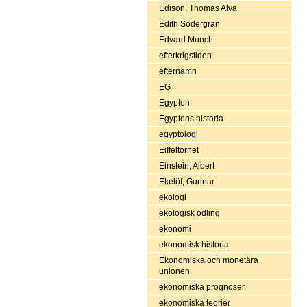
Edison, Thomas Alva
Edith Södergran
Edvard Munch
efterkrigstiden
efternamn
EG
Egypten
Egyptens historia
egyptologi
Eiffeltornet
Einstein, Albert
Ekelöf, Gunnar
ekologi
ekologisk odling
ekonomi
ekonomisk historia
Ekonomiska och monetära
unionen
ekonomiska prognoser
ekonomiska teorier