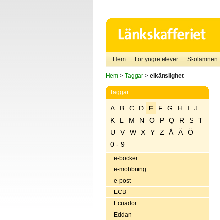
Hem
För yngre elever
Skolämnen
Hem
>
Taggar
>
elkänslighet
Taggar
A
B
C
D
E
F
G
H
I
J
K
L
M
N
O
P
Q
R
S
T
U
V
W
X
Y
Z
Å
Ä
Ö
0 - 9
e-böcker
e-mobbning
e-post
ECB
Ecuador
Eddan