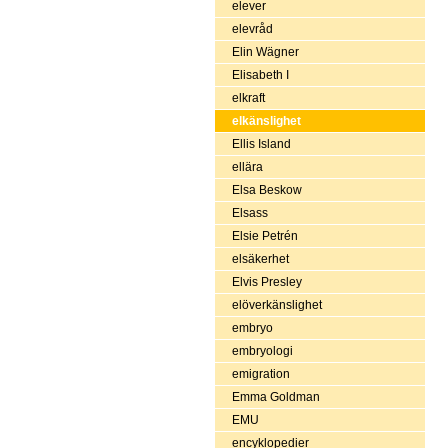
elever
elevråd
Elin Wägner
Elisabeth I
elkraft
elkänslighet
Ellis Island
ellära
Elsa Beskow
Elsass
Elsie Petrén
elsäkerhet
Elvis Presley
elöverkänslighet
embryo
embryologi
emigration
Emma Goldman
EMU
encyklopedier