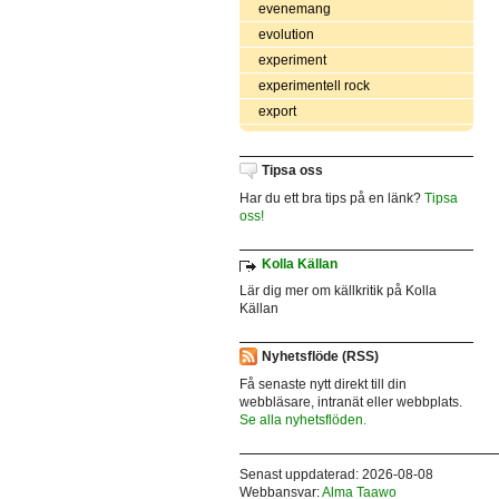
evenemang
evolution
experiment
experimentell rock
export
Tipsa oss
Har du ett bra tips på en länk?
Tipsa
oss!
Kolla Källan
Lär dig mer om källkritik på Kolla
Källan
Nyhetsflöde (RSS)
Få senaste nytt direkt till din
webbläsare, intranät eller webbplats.
Se alla nyhetsflöden.
Senast uppdaterad: 2026-08-08
Webbansvar:
Alma Taawo