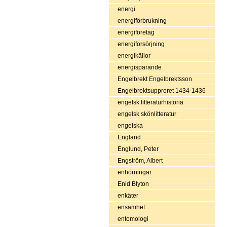
energi
energiförbrukning
energiföretag
energiförsörjning
energikällor
energisparande
Engelbrekt Engelbrektsson
Engelbrektsupproret 1434-1436
engelsk litteraturhistoria
engelsk skönlitteratur
engelska
England
Englund, Peter
Engström, Albert
enhörningar
Enid Blyton
enkäter
ensamhet
entomologi