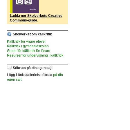
Ladda ner Skolverkets Creative
Commons-guide
.
Skolverket om källkritik
Källkritik för yngre elever
Källkritik i gymnasieskolan
Guide för källkritik för lärare
Resurser för undervisning i källkritik
Sökruta på din egen sajt
Lägg Länkskafferiets sökruta
på din
egen sajt
.