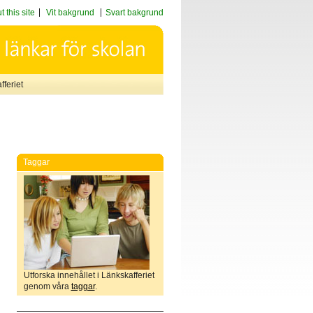
 this site
Vit bakgrund
Svart bakgrund
feriet
Taggar
Utforska innehållet i Länkskafferiet
genom våra
taggar
.