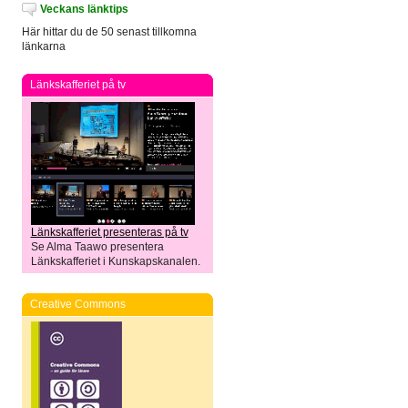
Veckans länktips
Här hittar du de 50 senast tillkomna
länkarna
Länkskafferiet på tv
Länkskafferiet presenteras på tv
Se Alma Taawo presentera
Länkskafferiet i Kunskapskanalen.
Creative Commons