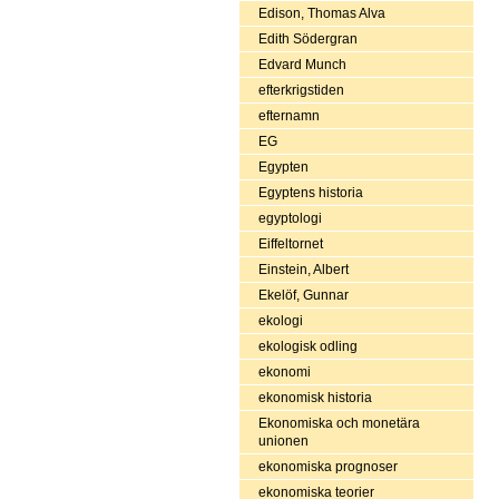
Edison, Thomas Alva
Edith Södergran
Edvard Munch
efterkrigstiden
efternamn
EG
Egypten
Egyptens historia
egyptologi
Eiffeltornet
Einstein, Albert
Ekelöf, Gunnar
ekologi
ekologisk odling
ekonomi
ekonomisk historia
Ekonomiska och monetära
unionen
ekonomiska prognoser
ekonomiska teorier