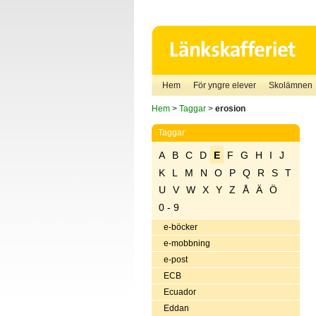
Hem
För yngre elever
Skolämnen
Hem
>
Taggar
>
erosion
Taggar
A
B
C
D
E
F
G
H
I
J
K
L
M
N
O
P
Q
R
S
T
U
V
W
X
Y
Z
Å
Ä
Ö
0 - 9
e-böcker
e-mobbning
e-post
ECB
Ecuador
Eddan