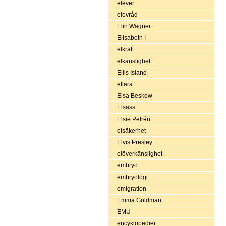
elever
elevråd
Elin Wägner
Elisabeth I
elkraft
elkänslighet
Ellis Island
ellära
Elsa Beskow
Elsass
Elsie Petrén
elsäkerhet
Elvis Presley
elöverkänslighet
embryo
embryologi
emigration
Emma Goldman
EMU
encyklopedier