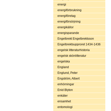
energi
energiförbrukning
energiföretag
energiförsörjning
energikällor
energisparande
Engelbrekt Engelbrektsson
Engelbrektsupproret 1434-1436
engelsk litteraturhistoria
engelsk skönlitteratur
engelska
England
Englund, Peter
Engström, Albert
enhörningar
Enid Blyton
enkäter
ensamhet
entomologi