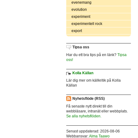
evenemang
evolution
experiment
experimentell rock
export
Tipsa oss
Har du ett bra tips på en länk?
Tipsa
oss!
Kolla Källan
Lär dig mer om källkritik på Kolla
Källan
Nyhetsflöde (RSS)
Få senaste nytt direkt till din
webbläsare, intranät eller webbplats.
Se alla nyhetsflöden.
Senast uppdaterad: 2026-08-06
Webbansvar:
Alma Taawo