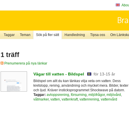
About
Taggar
Teman
Sök på fler sätt
Handledning
Tipsa oss
Om Länkskaf
1 träff
Prenumerera på nya länkar
Vägar till vatten - Bildspel
för 13-15 år
Bildspel om allt du kan tänkas vilja veta om vatten. Dess
kretslopp, rening, användning och mycket mera. Bilder, texter
och ljud. Kräver insticksprogrammet Shockwave på datorn.
Taggar:
avloppsrening
,
försurning
,
miljöfrågor
,
miljövård
,
våtmarker
,
vatten
,
vattenkraft
,
vattenrening
,
vattenvård