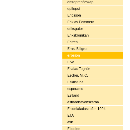
entreprenörskap
epilepsi
Ericsson
Erik av Pommern
eriksgator
Erikskrönikan
Eritrea
Ernst Billgren
erosion
ESA
Esaias Tegnér
Escher, M. C.
Eskilstuna
esperanto
Estland
estlandssvenskarna
Estoniakatastrofen 1994
ETA
etik
Etiopien