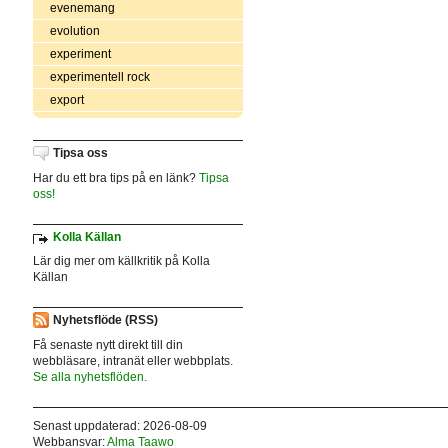
evenemang
evolution
experiment
experimentell rock
export
Tipsa oss
Har du ett bra tips på en länk?
Tipsa
oss!
Kolla Källan
Lär dig mer om källkritik på Kolla
Källan
Nyhetsflöde (RSS)
Få senaste nytt direkt till din
webbläsare, intranät eller webbplats.
Se alla nyhetsflöden.
Senast uppdaterad: 2026-08-09
Webbansvar:
Alma Taawo