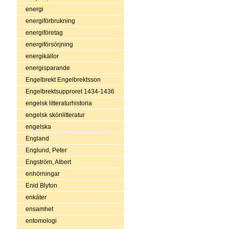
energi
energiförbrukning
energiföretag
energiförsörjning
energikällor
energisparande
Engelbrekt Engelbrektsson
Engelbrektsupproret 1434-1436
engelsk litteraturhistoria
engelsk skönlitteratur
engelska
England
Englund, Peter
Engström, Albert
enhörningar
Enid Blyton
enkäter
ensamhet
entomologi