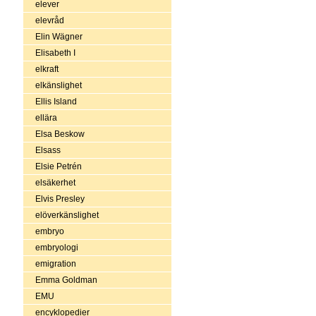
elever
elevråd
Elin Wägner
Elisabeth I
elkraft
elkänslighet
Ellis Island
ellära
Elsa Beskow
Elsass
Elsie Petrén
elsäkerhet
Elvis Presley
elöverkänslighet
embryo
embryologi
emigration
Emma Goldman
EMU
encyklopedier