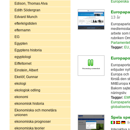
Europeiska
Edison, Thomas Alva
Edith Södergran
Europapa
Edvard Munch
13 år
efterkrigstiden
Europaparlam
medlemsstate
efternamn
arbete som b
EG
rubriken Om
Parlamentet
Egypten
Taggar:
EU
Egyptens historia
egyptologi
Europapo
Eiffeltornet
Europaporta
erbjuder nyh
Einstein, Albert
Europa och E
Ekelöf, Gunnar
förstå den s
MittEuropa 
ekologi
Bakom sajten
ekologisk odling
näringsliv.
ekonomi
Taggar:
EM
Europaparl
ekonomisk historia
globaliserin
Ekonomiska och monetära
unionen
Spela spe
ekonomiska prognoser
f
ekonomiska teorier
Interaktiva