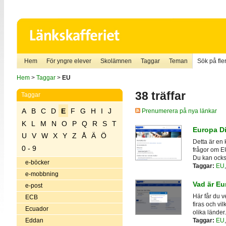
Hem
För yngre elever
Skolämnen
Taggar
Teman
Sök på fler
Hem
>
Taggar
>
EU
38 träffar
Taggar
A
B
C
D
E
F
G
H
I
J
Prenumerera på nya länkar
K
L
M
N
O
P
Q
R
S
T
Europa Di
U
V
W
X
Y
Z
Å
Ä
Ö
Detta är en 
0 - 9
frågor om EU
Du kan också
e-böcker
Taggar:
EU
e-mobbning
Vad är E
e-post
Här får du 
ECB
firas och vi
Ecuador
olika länder.
Eddan
Taggar:
EU