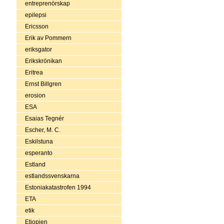
entreprenörskap
epilepsi
Ericsson
Erik av Pommern
eriksgator
Erikskrönikan
Eritrea
Ernst Billgren
erosion
ESA
Esaias Tegnér
Escher, M. C.
Eskilstuna
esperanto
Estland
estlandssvenskarna
Estoniakatastrofen 1994
ETA
etik
Etiopien