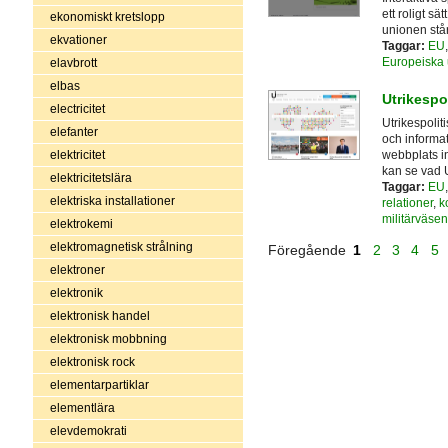
ett roligt s
ekonomiskt kretslopp
unionen stå
ekvationer
Taggar:
EU
Europeiska
elavbrott
elbas
Utrikespol
electricitet
Utrikespoliti
elefanter
och informat
webbplats i
elektricitet
kan se vad U
elektricitetslära
Taggar:
EU
elektriska installationer
relationer
,
k
militärväsen
elektrokemi
elektromagnetisk strålning
Föregående
1
2
3
4
5
elektroner
elektronik
elektronisk handel
elektronisk mobbning
elektronisk rock
elementarpartiklar
elementlära
elevdemokrati