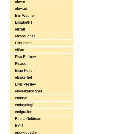
elever
elevråd
Elin Wägner
Elisabeth I
elkraft
elkänslighet
Ellis Island
ellära
Elsa Beskow
Elsass
Elsie Petrén
elsäkerhet
Elvis Presley
elöverkänslighet
embryo
embryologi
emigration
Emma Goldman
EMU
encyklopedier