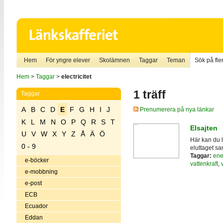
Hem
För yngre elever
Skolämnen
Taggar
Teman
Sök på fler
Hem
>
Taggar
>
electricitet
1 träff
Taggar
A
B
C
D
E
F
G
H
I
J
Prenumerera på nya länkar
K
L
M
N
O
P
Q
R
S
T
Elsajten
U
V
W
X
Y
Z
Å
Ä
Ö
Här kan du l
0 - 9
eluttaget sa
Taggar:
ene
e-böcker
vattenkraft
,
e-mobbning
e-post
ECB
Ecuador
Eddan