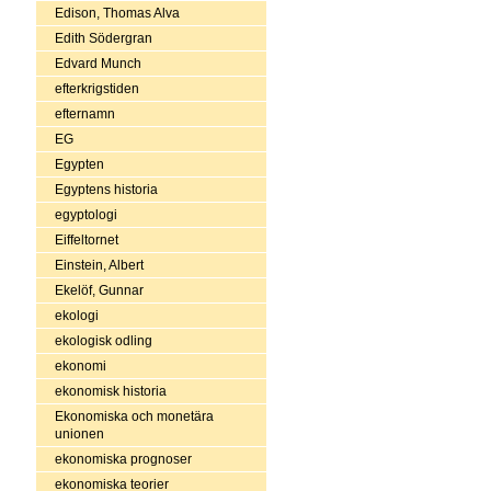
Edison, Thomas Alva
Edith Södergran
Edvard Munch
efterkrigstiden
efternamn
EG
Egypten
Egyptens historia
egyptologi
Eiffeltornet
Einstein, Albert
Ekelöf, Gunnar
ekologi
ekologisk odling
ekonomi
ekonomisk historia
Ekonomiska och monetära
unionen
ekonomiska prognoser
ekonomiska teorier