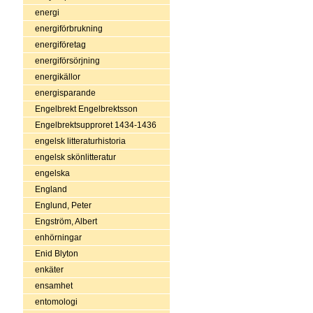
energi
energiförbrukning
energiföretag
energiförsörjning
energikällor
energisparande
Engelbrekt Engelbrektsson
Engelbrektsupproret 1434-1436
engelsk litteraturhistoria
engelsk skönlitteratur
engelska
England
Englund, Peter
Engström, Albert
enhörningar
Enid Blyton
enkäter
ensamhet
entomologi