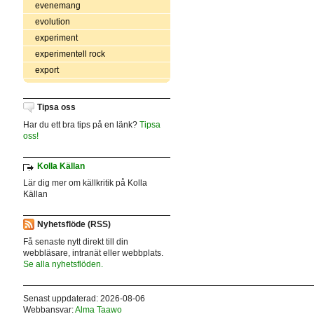
evenemang
evolution
experiment
experimentell rock
export
Tipsa oss
Har du ett bra tips på en länk?
Tipsa
oss!
Kolla Källan
Lär dig mer om källkritik på Kolla
Källan
Nyhetsflöde (RSS)
Få senaste nytt direkt till din
webbläsare, intranät eller webbplats.
Se alla nyhetsflöden.
Senast uppdaterad: 2026-08-06
Webbansvar:
Alma Taawo