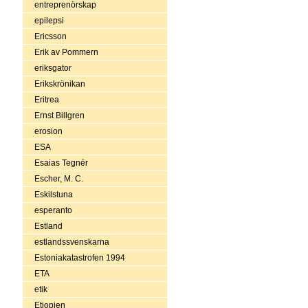
entreprenörskap
epilepsi
Ericsson
Erik av Pommern
eriksgator
Erikskrönikan
Eritrea
Ernst Billgren
erosion
ESA
Esaias Tegnér
Escher, M. C.
Eskilstuna
esperanto
Estland
estlandssvenskarna
Estoniakatastrofen 1994
ETA
etik
Etiopien