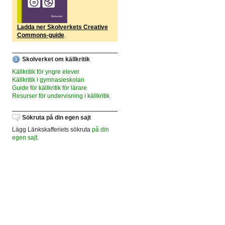
Ladda ner Skolverkets Creative
Commons-guide
.
Skolverket om källkritik
Källkritik för yngre elever
Källkritik i gymnasieskolan
Guide för källkritik för lärare
Resurser för undervisning i källkritik
Sökruta på din egen sajt
Lägg Länkskafferiets sökruta
på din
egen sajt
.