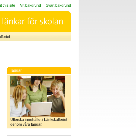
 this site
Vit bakgrund
Svart bakgrund
feriet
Taggar
Utforska innehållet i Länkskafferiet
genom våra
taggar
.