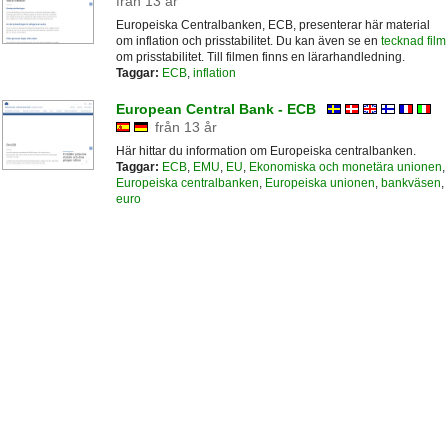
från 13 år
Europeiska Centralbanken, ECB, presenterar här material
om inflation och prisstabilitet. Du kan även se en
tecknad film
om prisstabilitet. Till filmen finns en lärarhandledning.
Taggar:
ECB
,
inflation
European Central Bank - ECB
från 13 år
Här hittar du information om Europeiska centralbanken.
Taggar:
ECB
,
EMU
,
EU
,
Ekonomiska och monetära unionen
,
Europeiska centralbanken
,
Europeiska unionen
,
bankväsen
,
euro