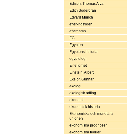
Edison, Thomas Alva
Edith Södergran
Edvard Munch
efterkrigstiden
efternamn
EG
Egypten
Egyptens historia
egyptologi
Eiffeltornet
Einstein, Albert
Ekelöf, Gunnar
ekologi
ekologisk odling
ekonomi
ekonomisk historia
Ekonomiska och monetära
unionen
ekonomiska prognoser
ekonomiska teorier