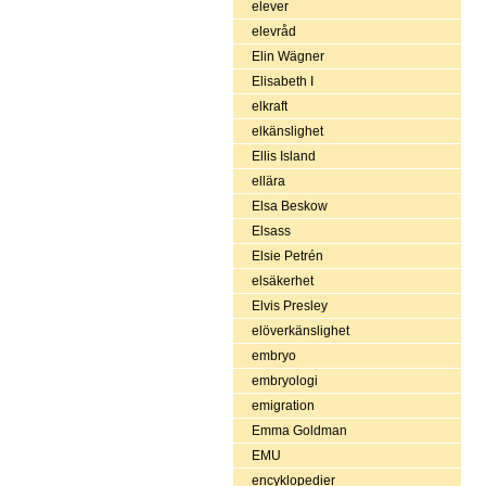
elever
elevråd
Elin Wägner
Elisabeth I
elkraft
elkänslighet
Ellis Island
ellära
Elsa Beskow
Elsass
Elsie Petrén
elsäkerhet
Elvis Presley
elöverkänslighet
embryo
embryologi
emigration
Emma Goldman
EMU
encyklopedier