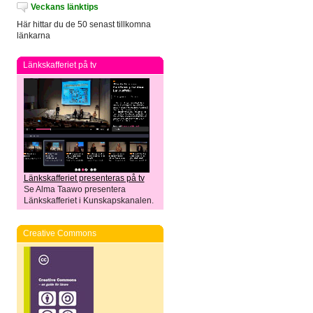
Veckans länktips
Här hittar du de 50 senast tillkomna
länkarna
Länkskafferiet på tv
Länkskafferiet presenteras på tv
Se Alma Taawo presentera
Länkskafferiet i Kunskapskanalen.
Creative Commons