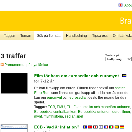
About
Taggar
Teman
Sök på fler sätt
Handledning
Tipsa oss
Om Länkskaf
3 träffar
Sortera på:
Prenumerera på nya länkar
Film för barn om eurosedlar och euromynt
för 7-12 år
Ett kort filmklipp om euron. Filmen tipsar också om
spelet
Euro Run
, som finns som gratisapp att ladda ner. Ju mer du
kan om
euromynt
och
eurosedlar
, desto fler poäng får du i
spelet.
Taggar:
ECB
,
EMU
,
EU
,
Ekonomiska och monetära unionen
,
Europeiska centralbanken
,
Europeiska unionen
,
euro
,
filmer
,
mynt
,
mynthistoria
,
sedlar
,
spel
ECB - Vad är inflation?