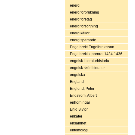
energi
energiförbrukning
energiföretag
energiförsörjning
energikällor
energisparande
Engelbrekt Engelbrektsson
Engelbrektsupproret 1434-1436
engelsk litteraturhistoria
engelsk skönlitteratur
engelska
England
Englund, Peter
Engström, Albert
enhörningar
Enid Blyton
enkäter
ensamhet
entomologi