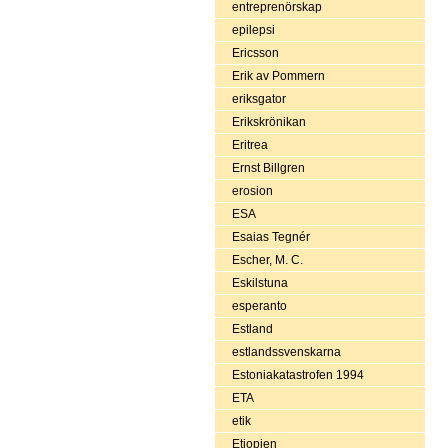
entreprenörskap
epilepsi
Ericsson
Erik av Pommern
eriksgator
Erikskrönikan
Eritrea
Ernst Billgren
erosion
ESA
Esaias Tegnér
Escher, M. C.
Eskilstuna
esperanto
Estland
estlandssvenskarna
Estoniakatastrofen 1994
ETA
etik
Etiopien