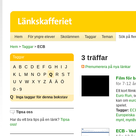
Hem
För yngre elever
Skolämnen
Taggar
Teman
Sök på fler
Hem
>
Taggar
>
ECB
3 träffar
Taggar
A
B
C
D
E
F
G
H
I
J
Prenumerera på nya länkar
K
L
M
N
O
P
Q
R
S
T
Film för 
U
V
W
X
Y
Z
Å
Ä
Ö
för 7-12 å
0 - 9
Ett kort fil
Euro Run
, 
Q
Inga taggar för denna bokstav
kan om
eur
spelet.
Taggar:
EC
Tipsa oss
Europeiska 
Har du ett bra tips på en länk?
Tipsa
mynt
,
mynthi
oss!
ECB - Vad