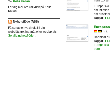
från 13 år
Kolla Källan
Europeiska 
Lär dig mer om källkritik på Kolla
om inflation
Källan
om prisstabil
Taggar:
EC
Nyhetsflöde (RSS)
European
Få senaste nytt direkt till din
från
webbläsare, intranät eller webbplats.
Se alla nyhetsflöden.
Här hittar 
Taggar:
EC
Europeiska 
euro