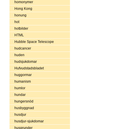
homonymer
Hong Kong
honung
hot
hotbilder
HTML
Hubble Space Telescope
hudcancer
huden
hudsjukdomar
Hufvudstadsbladet
huggormar
humanism
humlor
hundar
hungersnöd
husbyggnad
husdjur
husdjur-sjukdomar
husgrunder