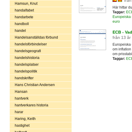
från
Hamsun, Knut
Här hittar 
handalfabet
Taggar:
EC
Europeiska 
handarbete
euro
handboll
handel
ECB - Vad
från 13 år
Handelsanställdas förbund
handelsförbindelser
Europeiska 
om inflation
handelsgeografi
om prisstabil
handelshistoria
Taggar:
EC
handelsplatser
handelspolitik
handskrifter
Hans Christian Andersen
Hansan
hantverk
hantverkares historia
harar
Haring, Keith
hastighet