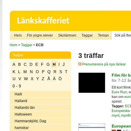
Hem
För yngre elever
Skolämnen
Taggar
Teman
Sök på fler
Hem
>
Taggar
>
ECB
3 träffar
Taggar
A
B
C
D
E
F
G
H
I
J
Prenumerera på nya länkar
K
L
M
N
O
P
Q
R
S
T
Film för 
U
V
W
X
Y
Z
Å
Ä
Ö
för 7-12 å
0 - 9
Ett kort fil
Euro Run
, 
Haiti
kan om
eur
Halland
spelet.
Taggar:
EC
Hallands län
Europeiska 
Halloween
mynt
,
mynthi
Hammarskjöld, Dag
European
hamstrar