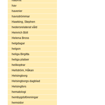
hatbrott
hav
haverier
havsströmmar
Hawking, Stephen
hedersrelaterat våld
Heinrich Böll
Helena Bross
helgdagar
helgon
heliga Birgitta
heliga platser
helikoptrar
Hellström, Håkan
Helsingborg
Helsingborgs dagblad
Helsingfors
hematologi
hembygdsföreningar
hemsidor