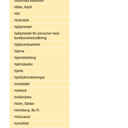
historiska källtexter
Hitler, Adolf
HIV
Hizbollah
hjälpmedel
hjälpmedel för personer med
funktionsnedsättning
hjälpverksamhet
hjärna
hjärnblödning
hjärnskador
hjärta
hjärtrytmrubbningar
hnefatafel
Holland
holländska
Holm, Stefan
Holmberg. Bo R.
Holocaust
homofobi