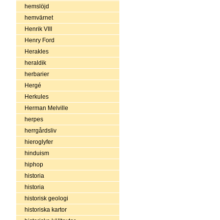
hemslöjd
hemvärnet
Henrik VIII
Henry Ford
Herakles
heraldik
herbarier
Hergé
Herkules
Herman Melville
herpes
herrgårdsliv
hieroglyfer
hinduism
hiphop
historia
historia
historisk geologi
historiska kartor