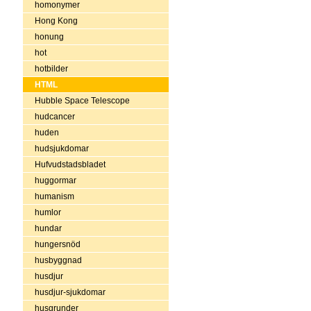
homonymer
Hong Kong
honung
hot
hotbilder
HTML
Hubble Space Telescope
hudcancer
huden
hudsjukdomar
Hufvudstadsbladet
huggormar
humanism
humlor
hundar
hungersnöd
husbyggnad
husdjur
husdjur-sjukdomar
husgrunder