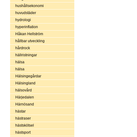
hushållsekonomi
huvudstäder
hydrologi
hyperinflation
Håkan Hellström
hållbar utveckling
hårdrock
hällristningar
hälsa
hälsa
Hälsingegårdar
Hälsingland
hälsovård
Härjedalen
Härnösand
hästar
hästraser
hästskötsel
hästsport