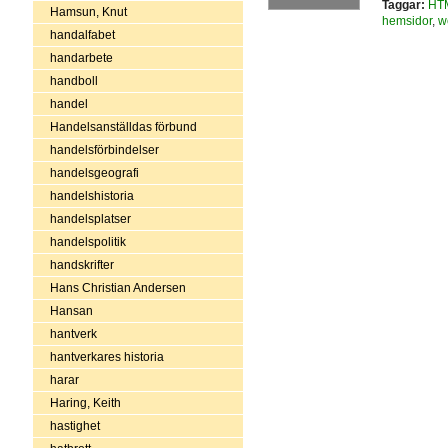
Taggar:
HT
Hamsun, Knut
hemsidor
,
w
handalfabet
handarbete
handboll
handel
Handelsanställdas förbund
handelsförbindelser
handelsgeografi
handelshistoria
handelsplatser
handelspolitik
handskrifter
Hans Christian Andersen
Hansan
hantverk
hantverkares historia
harar
Haring, Keith
hastighet