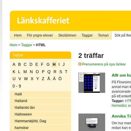
Hem
För yngre elever
Skolämnen
Taggar
Teman
Sök på fler
Hem
>
Taggar
>
HTML
2 träffar
Taggar
A
B
C
D
E
F
G
H
I
J
Prenumerera på nya länkar
K
L
M
N
O
P
Q
R
S
T
Allt om h
U
V
W
X
Y
Z
Å
Ä
Ö
På Flowsims
0 - 9
annat man k
avancerade f
Haiti
på ett enkelt
Taggar:
HT
Halland
hemsidor
,
w
Hallands län
Halloween
Annika T
Hammarskjöld, Dag
Om hur man 
hamstrar
redan kan en