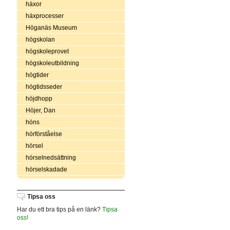
häxor
häxprocesser
Höganäs Museum
högskolan
högskoleprovet
högskoleutbildning
högtider
högtidsseder
höjdhopp
Höjer, Dan
höns
hörförståelse
hörsel
hörselnedsättning
hörselskadade
Tipsa oss
Har du ett bra tips på en länk?
Tipsa
oss!