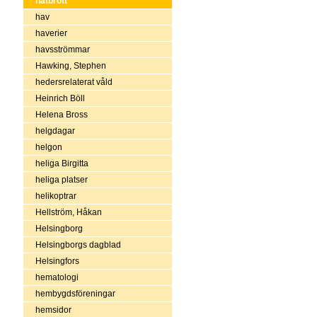
hatbrott
hav
haverier
havsströmmar
Hawking, Stephen
hedersrelaterat våld
Heinrich Böll
Helena Bross
helgdagar
helgon
heliga Birgitta
heliga platser
helikoptrar
Hellström, Håkan
Helsingborg
Helsingborgs dagblad
Helsingfors
hematologi
hembygdsföreningar
hemsidor