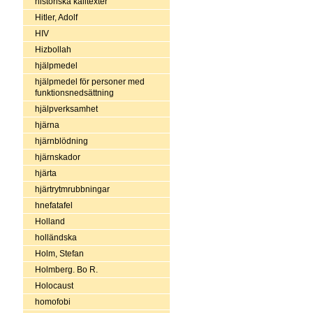
historiska källtexter
Hitler, Adolf
HIV
Hizbollah
hjälpmedel
hjälpmedel för personer med
funktionsnedsättning
hjälpverksamhet
hjärna
hjärnblödning
hjärnskador
hjärta
hjärtrytmrubbningar
hnefatafel
Holland
holländska
Holm, Stefan
Holmberg. Bo R.
Holocaust
homofobi