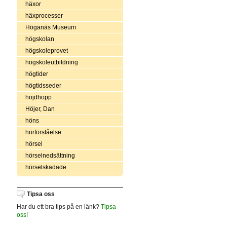
häxor
häxprocesser
Höganäs Museum
högskolan
högskoleprovet
högskoleutbildning
högtider
högtidsseder
höjdhopp
Höjer, Dan
höns
hörförståelse
hörsel
hörselnedsättning
hörselskadade
Tipsa oss
Har du ett bra tips på en länk?
Tipsa
oss!