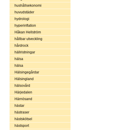
hushållsekonomi
huvudstäder
hydrologi
hyperinflation
Håkan Hellström
hållbar utveckling
hårdrock
hällristningar
hälsa
hälsa
Hälsingegårdar
Hälsingland
hälsovård
Härjedalen
Härnösand
hästar
hästraser
hästskötsel
hästsport