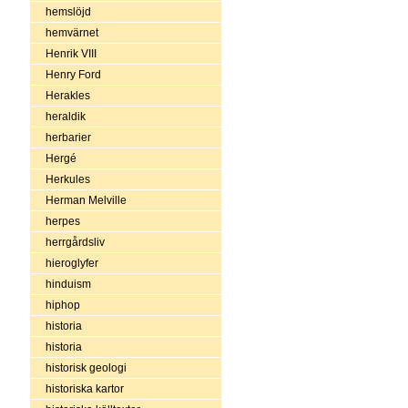
hemslöjd
hemvärnet
Henrik VIII
Henry Ford
Herakles
heraldik
herbarier
Hergé
Herkules
Herman Melville
herpes
herrgårdsliv
hieroglyfer
hinduism
hiphop
historia
historia
historisk geologi
historiska kartor