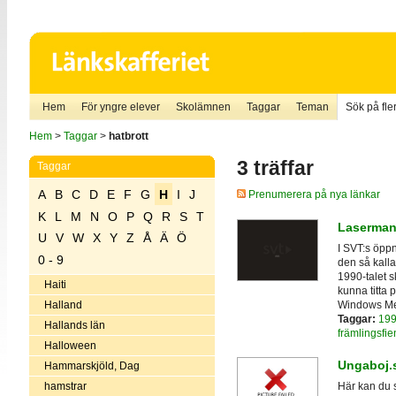
Hem
För yngre elever
Skolämnen
Taggar
Teman
Sök på fler
Hem
>
Taggar
>
hatbrott
3 träffar
Taggar
A
B
C
D
E
F
G
H
I
J
Prenumerera på nya länkar
K
L
M
N
O
P
Q
R
S
T
Laserman
U
V
W
X
Y
Z
Å
Ä
Ö
I SVT:s öppn
0 - 9
den så kall
1990-talet s
Haiti
kunna titta 
Windows Med
Halland
Taggar:
199
Hallands län
främlingsfie
Halloween
Ungaboj.
Hammarskjöld, Dag
hamstrar
Här kan du 