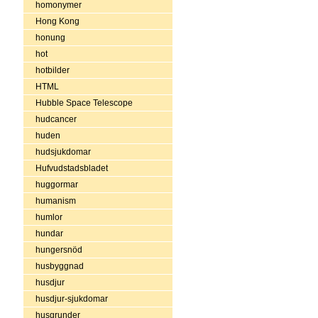
homonymer
Hong Kong
honung
hot
hotbilder
HTML
Hubble Space Telescope
hudcancer
huden
hudsjukdomar
Hufvudstadsbladet
huggormar
humanism
humlor
hundar
hungersnöd
husbyggnad
husdjur
husdjur-sjukdomar
husgrunder