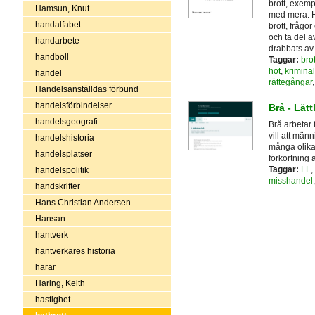
brott, exemp
Hamsun, Knut
med mera. Hä
handalfabet
brott, frågo
och ta del 
handarbete
drabbats av 
handboll
Taggar:
brot
hot
,
kriminal
handel
rättegångar
Handelsanställdas förbund
handelsförbindelser
Brå - Lätt
handelsgeografi
Brå arbetar 
vill att män
handelshistoria
många olika 
handelsplatser
förkortning 
Taggar:
LL
,
handelspolitik
misshandel
handskrifter
Hans Christian Andersen
Hansan
hantverk
hantverkares historia
harar
Haring, Keith
hastighet