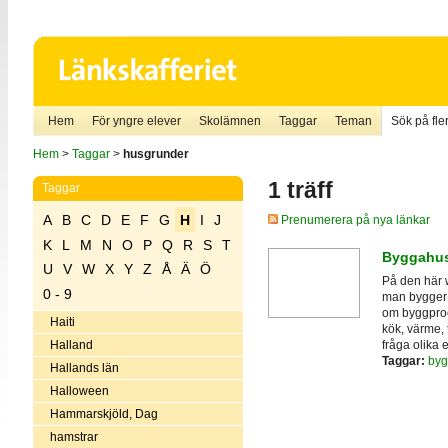
Hem
För yngre elever
Skolämnen
Taggar
Teman
Sök på fler
Hem
>
Taggar
>
husgrunder
1 träff
Taggar
A
B
C
D
E
F
G
H
I
J
Prenumerera på nya länkar
K
L
M
N
O
P
Q
R
S
T
Byggahus
U
V
W
X
Y
Z
Å
Ä
Ö
På den här 
0 - 9
man bygger h
om byggproc
Haiti
kök, värme, 
fråga olika e
Halland
Taggar:
byg
Hallands län
Halloween
Hammarskjöld, Dag
hamstrar