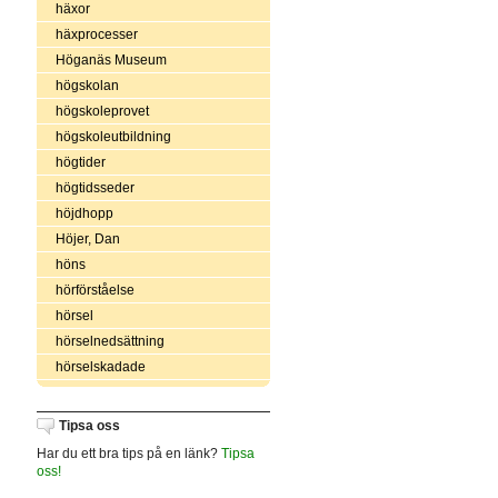
häxor
häxprocesser
Höganäs Museum
högskolan
högskoleprovet
högskoleutbildning
högtider
högtidsseder
höjdhopp
Höjer, Dan
höns
hörförståelse
hörsel
hörselnedsättning
hörselskadade
Tipsa oss
Har du ett bra tips på en länk?
Tipsa
oss!