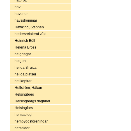
hatbrott
hav
haverier
havsströmmar
Hawking, Stephen
hedersrelaterat våld
Heinrich Böll
Helena Bross
helgdagar
helgon
heliga Birgitta
heliga platser
helikoptrar
Hellström, Håkan
Helsingborg
Helsingborgs dagblad
Helsingfors
hematologi
hembygdsföreningar
hemsidor