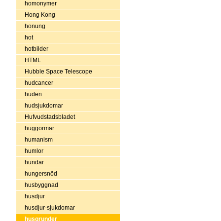
homonymer
Hong Kong
honung
hot
hotbilder
HTML
Hubble Space Telescope
hudcancer
huden
hudsjukdomar
Hufvudstadsbladet
huggormar
humanism
humlor
hundar
hungersnöd
husbyggnad
husdjur
husdjur-sjukdomar
husgrunder