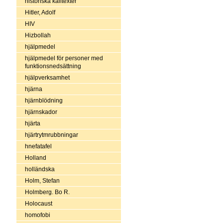
historiska källtexter
Hitler, Adolf
HIV
Hizbollah
hjälpmedel
hjälpmedel för personer med
funktionsnedsättning
hjälpverksamhet
hjärna
hjärnblödning
hjärnskador
hjärta
hjärtrytmrubbningar
hnefatafel
Holland
holländska
Holm, Stefan
Holmberg. Bo R.
Holocaust
homofobi