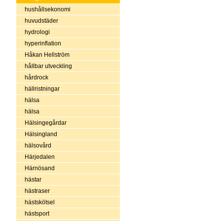
hushållsekonomi
huvudstäder
hydrologi
hyperinflation
Håkan Hellström
hållbar utveckling
hårdrock
hällristningar
hälsa
hälsa
Hälsingegårdar
Hälsingland
hälsovård
Härjedalen
Härnösand
hästar
hästraser
hästskötsel
hästsport