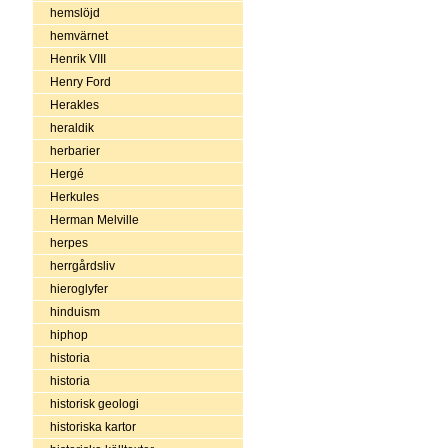
hemslöjd
hemvärnet
Henrik VIII
Henry Ford
Herakles
heraldik
herbarier
Hergé
Herkules
Herman Melville
herpes
herrgårdsliv
hieroglyfer
hinduism
hiphop
historia
historia
historisk geologi
historiska kartor