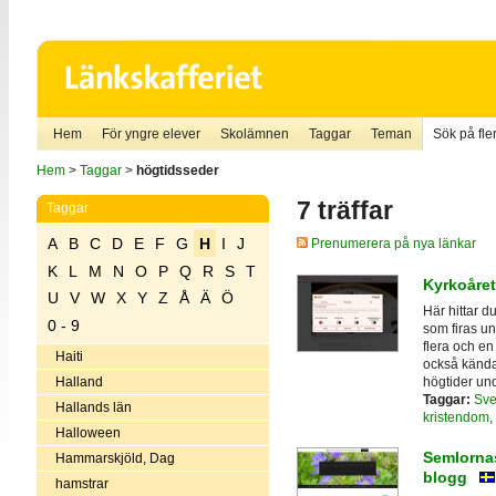
Hem
För yngre elever
Skolämnen
Taggar
Teman
Sök på fler
Hem
>
Taggar
>
högtidsseder
7 träffar
Taggar
A
B
C
D
E
F
G
H
I
J
Prenumerera på nya länkar
K
L
M
N
O
P
Q
R
S
T
Kyrkoåret
U
V
W
X
Y
Z
Å
Ä
Ö
Här hittar d
0 - 9
som firas un
flera och en
Haiti
också kända
högtider und
Halland
Taggar:
Sve
Hallands län
kristendom
,
Halloween
Semlornas
Hammarskjöld, Dag
blogg
hamstrar