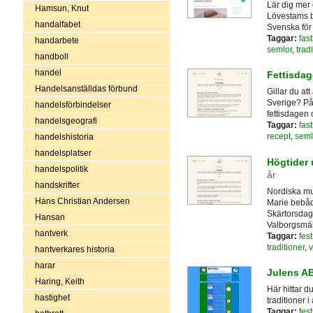
Lär dig mer
Hamsun, Knut
Lövestams bl
handalfabet
Svenska för 
Taggar:
fas
handarbete
semlor
,
trad
handboll
handel
Fettisda
Handelsanställdas förbund
Gillar du att
Sverige? På 
handelsförbindelser
fettisdagen 
handelsgeografi
Taggar:
fas
recept
,
seml
handelshistoria
handelsplatser
Högtider 
handelspolitik
år
handskrifter
Nordiska mus
Hans Christian Andersen
Marie bebåd
Skärtorsdag
Hansan
Valborgsmäs
hantverk
Taggar:
fes
traditioner
,
v
hantverkares historia
harar
Julens A
Haring, Keith
Här hittar d
hastighet
traditioner i
Taggar:
fes