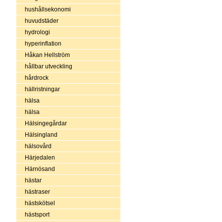
hushållsekonomi
huvudstäder
hydrologi
hyperinflation
Håkan Hellström
hållbar utveckling
hårdrock
hällristningar
hälsa
hälsa
Hälsingegårdar
Hälsingland
hälsovård
Härjedalen
Härnösand
hästar
hästraser
hästskötsel
hästsport