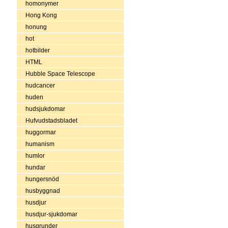
homonymer
Hong Kong
honung
hot
hotbilder
HTML
Hubble Space Telescope
hudcancer
huden
hudsjukdomar
Hufvudstadsbladet
huggormar
humanism
humlor
hundar
hungersnöd
husbyggnad
husdjur
husdjur-sjukdomar
husgrunder