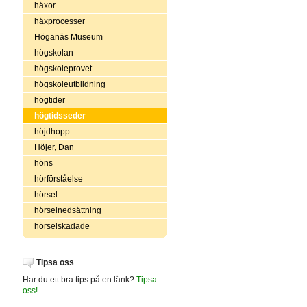
häxor
häxprocesser
Höganäs Museum
högskolan
högskoleprovet
högskoleutbildning
högtider
högtidsseder
höjdhopp
Höjer, Dan
höns
hörförståelse
hörsel
hörselnedsättning
hörselskadade
Tipsa oss
Har du ett bra tips på en länk?
Tipsa
oss!