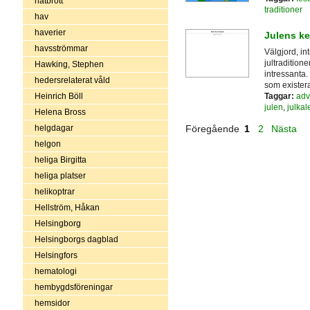
hatbrott
traditioner
hav
haverier
Julens k
havsströmmar
Välgjord, in
jultradition
Hawking, Stephen
intressanta. 
hedersrelaterat våld
som existera
Taggar:
adv
Heinrich Böll
julen
,
julkal
Helena Bross
helgdagar
Föregående
1
2
Nästa
helgon
heliga Birgitta
heliga platser
helikoptrar
Hellström, Håkan
Helsingborg
Helsingborgs dagblad
Helsingfors
hematologi
hembygdsföreningar
hemsidor