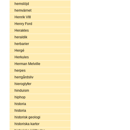
hemslöjd
hemvärnet
Henrik VIII
Henry Ford
Herakles
heraldik
herbarier
Hergé
Herkules
Herman Melville
herpes
herrgårdsliv
hieroglyfer
hinduism
hiphop
historia
historia
historisk geologi
historiska kartor