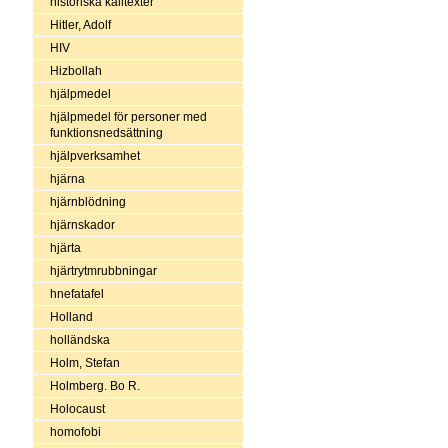
historiska källtexter
Hitler, Adolf
HIV
Hizbollah
hjälpmedel
hjälpmedel för personer med
funktionsnedsättning
hjälpverksamhet
hjärna
hjärnblödning
hjärnskador
hjärta
hjärtrytmrubbningar
hnefatafel
Holland
holländska
Holm, Stefan
Holmberg. Bo R.
Holocaust
homofobi