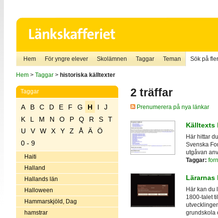
Hem
För yngre elever
Skolämnen
Taggar
Teman
Sök på fler
Hem
>
Taggar
>
historiska källtexter
2 träffar
Taggar
A
B
C
D
E
F
G
H
I
J
Prenumerera på nya länkar
K
L
M
N
O
P
Q
R
S
T
Källtexts
U
V
W
X
Y
Z
Å
Ä
Ö
Här hittar d
0 - 9
Svenska For
utgåvan anv
Haiti
Taggar:
forn
Halland
Lärarnas 
Hallands län
Här kan du l
Halloween
1800-talet ti
Hammarskjöld, Dag
utvecklingen
hamstrar
grundskola 