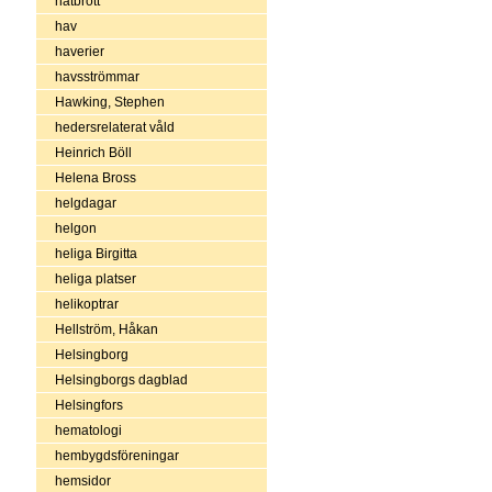
hatbrott
hav
haverier
havsströmmar
Hawking, Stephen
hedersrelaterat våld
Heinrich Böll
Helena Bross
helgdagar
helgon
heliga Birgitta
heliga platser
helikoptrar
Hellström, Håkan
Helsingborg
Helsingborgs dagblad
Helsingfors
hematologi
hembygdsföreningar
hemsidor