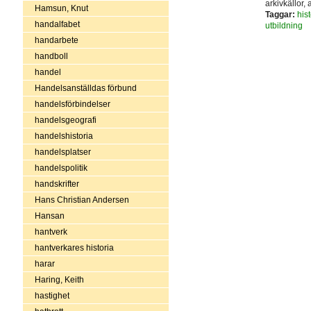
arkivkällor, 
Hamsun, Knut
Taggar:
hist
handalfabet
utbildning
handarbete
handboll
handel
Handelsanställdas förbund
handelsförbindelser
handelsgeografi
handelshistoria
handelsplatser
handelspolitik
handskrifter
Hans Christian Andersen
Hansan
hantverk
hantverkares historia
harar
Haring, Keith
hastighet