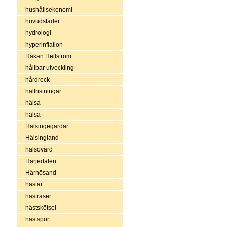
hushållsekonomi
huvudstäder
hydrologi
hyperinflation
Håkan Hellström
hållbar utveckling
hårdrock
hällristningar
hälsa
hälsa
Hälsingegårdar
Hälsingland
hälsovård
Härjedalen
Härnösand
hästar
hästraser
hästskötsel
hästsport