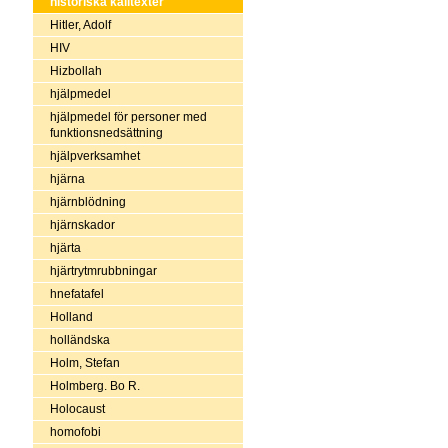
historiska källtexter
Hitler, Adolf
HIV
Hizbollah
hjälpmedel
hjälpmedel för personer med
funktionsnedsättning
hjälpverksamhet
hjärna
hjärnblödning
hjärnskador
hjärta
hjärtrytmrubbningar
hnefatafel
Holland
holländska
Holm, Stefan
Holmberg. Bo R.
Holocaust
homofobi