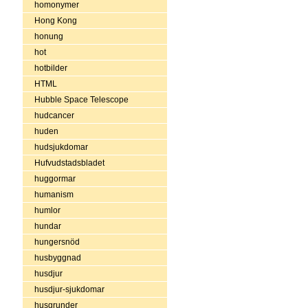
homonymer
Hong Kong
honung
hot
hotbilder
HTML
Hubble Space Telescope
hudcancer
huden
hudsjukdomar
Hufvudstadsbladet
huggormar
humanism
humlor
hundar
hungersnöd
husbyggnad
husdjur
husdjur-sjukdomar
husgrunder