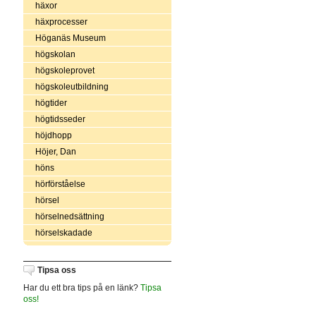
häxor
häxprocesser
Höganäs Museum
högskolan
högskoleprovet
högskoleutbildning
högtider
högtidsseder
höjdhopp
Höjer, Dan
höns
hörförståelse
hörsel
hörselnedsättning
hörselskadade
Tipsa oss
Har du ett bra tips på en länk?
Tipsa
oss!