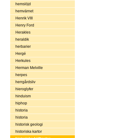
hemslöjd
hemvärnet
Henrik VIII
Henry Ford
Herakles
heraldik
herbarier
Hergé
Herkules
Herman Melville
herpes
herrgårdsliv
hieroglyfer
hinduism
hiphop
historia
historia
historisk geologi
historiska kartor