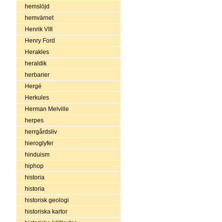
hemslöjd
hemvärnet
Henrik VIII
Henry Ford
Herakles
heraldik
herbarier
Hergé
Herkules
Herman Melville
herpes
herrgårdsliv
hieroglyfer
hinduism
hiphop
historia
historia
historisk geologi
historiska kartor