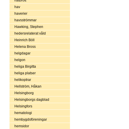
hatbrott
hav
haverier
havsströmmar
Hawking, Stephen
hedersrelaterat våld
Heinrich Böll
Helena Bross
helgdagar
helgon
heliga Birgitta
heliga platser
helikoptrar
Hellström, Håkan
Helsingborg
Helsingborgs dagblad
Helsingfors
hematologi
hembygdsföreningar
hemsidor