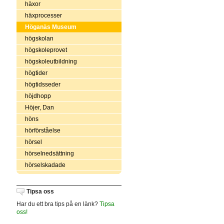
häxor
häxprocesser
Höganäs Museum
högskolan
högskoleprovet
högskoleutbildning
högtider
högtidsseder
höjdhopp
Höjer, Dan
höns
hörförståelse
hörsel
hörselnedsättning
hörselskadade
Tipsa oss
Har du ett bra tips på en länk?
Tipsa
oss!