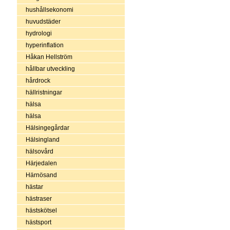
hushållsekonomi
huvudstäder
hydrologi
hyperinflation
Håkan Hellström
hållbar utveckling
hårdrock
hällristningar
hälsa
hälsa
Hälsingegårdar
Hälsingland
hälsovård
Härjedalen
Härnösand
hästar
hästraser
hästskötsel
hästsport