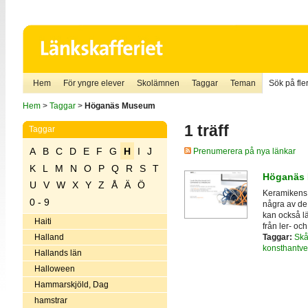
Hem
För yngre elever
Skolämnen
Taggar
Teman
Sök på fler
Hem
>
Taggar
>
Höganäs Museum
1 träff
Taggar
A
B
C
D
E
F
G
H
I
J
Prenumerera på nya länkar
K
L
M
N
O
P
Q
R
S
T
Höganäs
U
V
W
X
Y
Z
Å
Ä
Ö
Keramikens 
0 - 9
några av de
kan också l
Haiti
från ler- oc
Taggar:
Sk
Halland
konsthantve
Hallands län
Halloween
Hammarskjöld, Dag
hamstrar