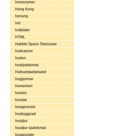
homonymer
Hong Kong
honung
hot
hotbilder
HTML
Hubble Space Telescope
hudcancer
huden
hudsjukdomar
Hufvudstadsbladet
huggormar
humanism
humlor
hundar
hungersnöd
husbyggnad
husdjur
husdjur-sjukdomar
husgrunder