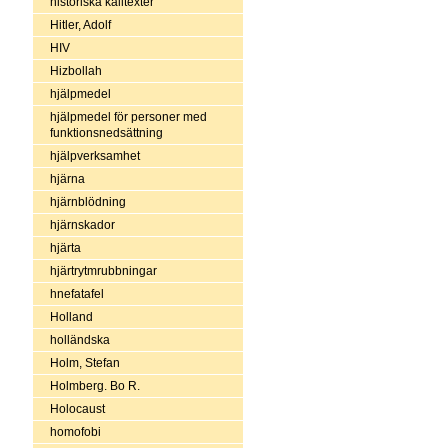
historiska källtexter
Hitler, Adolf
HIV
Hizbollah
hjälpmedel
hjälpmedel för personer med
funktionsnedsättning
hjälpverksamhet
hjärna
hjärnblödning
hjärnskador
hjärta
hjärtrytmrubbningar
hnefatafel
Holland
holländska
Holm, Stefan
Holmberg. Bo R.
Holocaust
homofobi