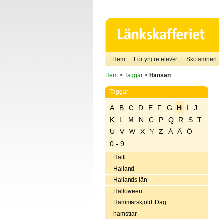
Hem
För yngre elever
Skolämnen
Hem
>
Taggar
>
Hansan
Taggar
A
B
C
D
E
F
G
H
I
J
K
L
M
N
O
P
Q
R
S
T
U
V
W
X
Y
Z
Å
Ä
Ö
0 - 9
Haiti
Halland
Hallands län
Halloween
Hammarskjöld, Dag
hamstrar