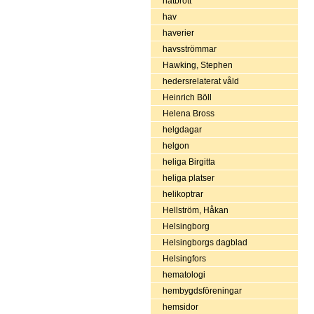
hatbrott
hav
haverier
havsströmmar
Hawking, Stephen
hedersrelaterat våld
Heinrich Böll
Helena Bross
helgdagar
helgon
heliga Birgitta
heliga platser
helikoptrar
Hellström, Håkan
Helsingborg
Helsingborgs dagblad
Helsingfors
hematologi
hembygdsföreningar
hemsidor