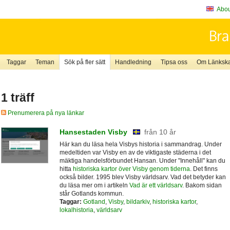
About
Taggar
Teman
Sök på fler sätt
Handledning
Tipsa oss
Om Länkskaf
1 träff
Prenumerera på nya länkar
Hansestaden Visby
från 10 år
Här kan du läsa hela Visbys historia i sammandrag. Under
medeltiden var Visby en av de viktigaste städerna i det
mäktiga handelsförbundet Hansan. Under "Innehåll" kan du
hitta
historiska kartor över Visby genom tiderna
. Det finns
också bilder. 1995 blev Visby världsarv. Vad det betyder kan
du läsa mer om i artikeln
Vad är ett världsarv
. Bakom sidan
står Gotlands kommun.
Taggar:
Gotland
,
Visby
,
bildarkiv
,
historiska kartor
,
lokalhistoria
,
världsarv