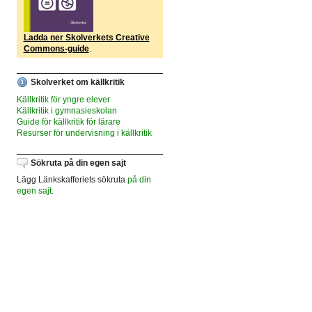
Ladda ner Skolverkets Creative
Commons-guide
.
Skolverket om källkritik
Källkritik för yngre elever
Källkritik i gymnasieskolan
Guide för källkritik för lärare
Resurser för undervisning i källkritik
Sökruta på din egen sajt
Lägg Länkskafferiets sökruta
på din
egen sajt
.