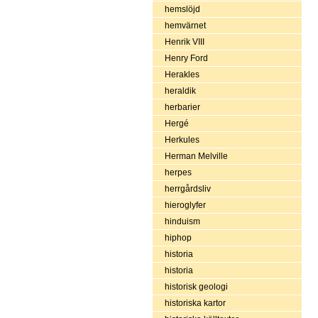
hemslöjd
hemvärnet
Henrik VIII
Henry Ford
Herakles
heraldik
herbarier
Hergé
Herkules
Herman Melville
herpes
herrgårdsliv
hieroglyfer
hinduism
hiphop
historia
historia
historisk geologi
historiska kartor