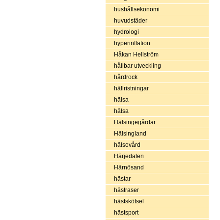
hushållsekonomi
huvudstäder
hydrologi
hyperinflation
Håkan Hellström
hållbar utveckling
hårdrock
hällristningar
hälsa
hälsa
Hälsingegårdar
Hälsingland
hälsovård
Härjedalen
Härnösand
hästar
hästraser
hästskötsel
hästsport