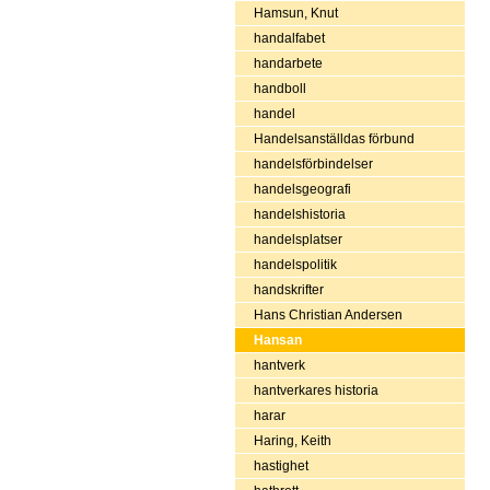
Hamsun, Knut
handalfabet
handarbete
handboll
handel
Handelsanställdas förbund
handelsförbindelser
handelsgeografi
handelshistoria
handelsplatser
handelspolitik
handskrifter
Hans Christian Andersen
Hansan
hantverk
hantverkares historia
harar
Haring, Keith
hastighet