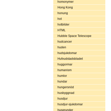
homonymer
Hong Kong
honung
hot
hotbilder
HTML
Hubble Space Telescope
hudcancer
huden
hudsjukdomar
Hufvudstadsbladet
huggormar
humanism
humlor
hundar
hungersnöd
husbyggnad
husdjur
husdjur-sjukdomar
husgrunder