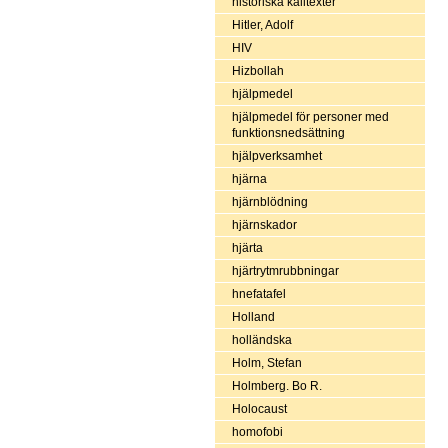
historiska källtexter
Hitler, Adolf
HIV
Hizbollah
hjälpmedel
hjälpmedel för personer med
funktionsnedsättning
hjälpverksamhet
hjärna
hjärnblödning
hjärnskador
hjärta
hjärtrytmrubbningar
hnefatafel
Holland
holländska
Holm, Stefan
Holmberg. Bo R.
Holocaust
homofobi