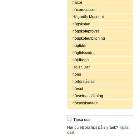
häxor
häxprocesser
Höganäs Museum
högskolan
högskoleprovet
högskoleutbildning
högtider
högtidsseder
höjdhopp
Höjer, Dan
höns
hörförståelse
hörsel
hörselnedsättning
hörselskadade
Tipsa oss
Har du ett bra tips på en länk?
Tipsa
oss!