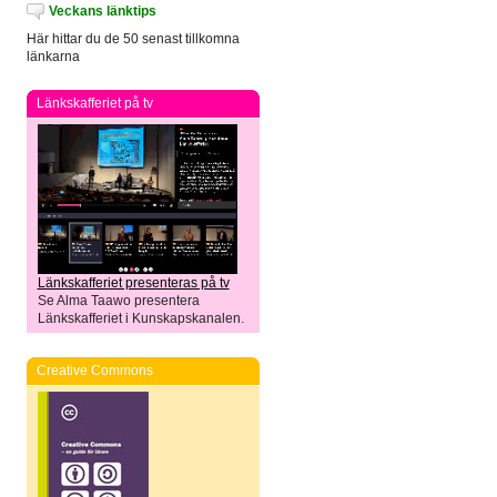
Veckans länktips
Här hittar du de 50 senast tillkomna
länkarna
Länkskafferiet på tv
Länkskafferiet presenteras på tv
Se Alma Taawo presentera
Länkskafferiet i Kunskapskanalen.
Creative Commons