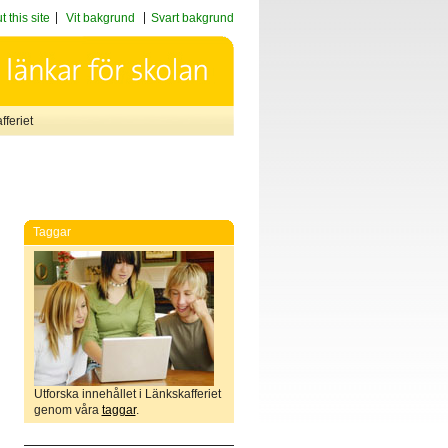
 this site
Vit bakgrund
Svart bakgrund
feriet
Taggar
Utforska innehållet i Länkskafferiet
genom våra
taggar
.