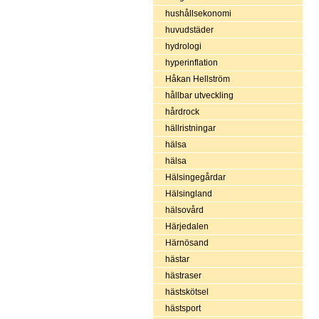
hushållsekonomi
huvudstäder
hydrologi
hyperinflation
Håkan Hellström
hållbar utveckling
hårdrock
hällristningar
hälsa
hälsa
Hälsingegårdar
Hälsingland
hälsovård
Härjedalen
Härnösand
hästar
hästraser
hästskötsel
hästsport