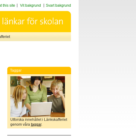
 this site
Vit bakgrund
Svart bakgrund
feriet
Taggar
Utforska innehållet i Länkskafferiet
genom våra
taggar
.