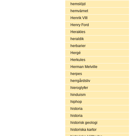
hemslöjd
hemvärnet
Henrik VIII
Henry Ford
Herakles
heraldik
herbarier
Hergé
Herkules
Herman Melville
herpes
herrgårdsliv
hieroglyfer
hinduism
hiphop
historia
historia
historisk geologi
historiska kartor