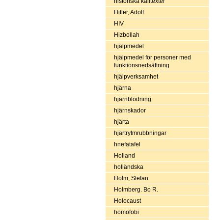
historiska källtexter
Hitler, Adolf
HIV
Hizbollah
hjälpmedel
hjälpmedel för personer med
funktionsnedsättning
hjälpverksamhet
hjärna
hjärnblödning
hjärnskador
hjärta
hjärtrytmrubbningar
hnefatafel
Holland
holländska
Holm, Stefan
Holmberg. Bo R.
Holocaust
homofobi