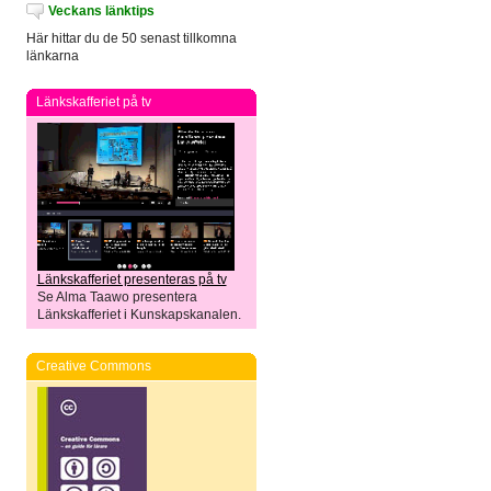
Veckans länktips
Här hittar du de 50 senast tillkomna
länkarna
Länkskafferiet på tv
Länkskafferiet presenteras på tv
Se Alma Taawo presentera
Länkskafferiet i Kunskapskanalen.
Creative Commons