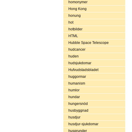
homonymer
Hong Kong
honung
hot
hotbilder
HTML
Hubble Space Telescope
hudcancer
huden
hudsjukdomar
Hufvudstadsbladet
huggormar
humanism
humlor
hundar
hungersnöd
husbyggnad
husdjur
husdjur-sjukdomar
husgrunder