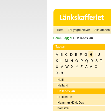
Hem
För yngre elever
Skolämnen
Hem
>
Taggar
>
Hallands län
Taggar
A
B
C
D
E
F
G
H
I
J
K
L
M
N
O
P
Q
R
S
T
U
V
W
X
Y
Z
Å
Ä
Ö
0 - 9
Haiti
Halland
Hallands län
Halloween
Hammarskjöld, Dag
hamstrar