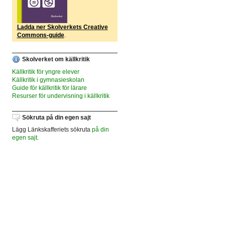
Ladda ner Skolverkets Creative
Commons-guide
.
Skolverket om källkritik
Källkritik för yngre elever
Källkritik i gymnasieskolan
Guide för källkritik för lärare
Resurser för undervisning i källkritik
Sökruta på din egen sajt
Lägg Länkskafferiets sökruta
på din
egen sajt
.