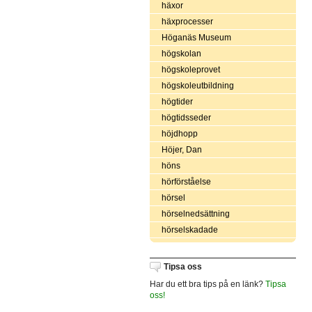
häxor
häxprocesser
Höganäs Museum
högskolan
högskoleprovet
högskoleutbildning
högtider
högtidsseder
höjdhopp
Höjer, Dan
höns
hörförståelse
hörsel
hörselnedsättning
hörselskadade
Tipsa oss
Har du ett bra tips på en länk?
Tipsa
oss!