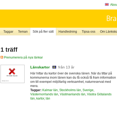
About
Taggar
Teman
Sök på fler sätt
Handledning
Tipsa oss
Om Länkskaf
1 träff
Prenumerera på nya länkar
Länskartor
från 13 år
Här hittar du kartor över de svenska länen. När du tittar på
kommunerna inom länen kan du få också få fram information
om till exempel miljöfarlig verksamhet, naturreservat med
mera.
Taggar:
Kalmar län
,
Stockholms län
,
Sverige
,
Västernorrlands län
,
Västmanlands län
,
Västra Götalands
län
,
kartor
,
län