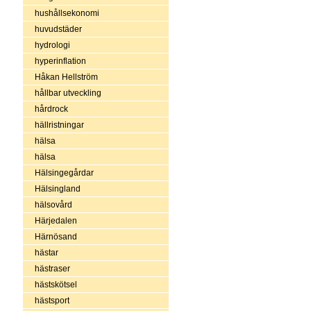
hushållsekonomi
huvudstäder
hydrologi
hyperinflation
Håkan Hellström
hållbar utveckling
hårdrock
hällristningar
hälsa
hälsa
Hälsingegårdar
Hälsingland
hälsovård
Härjedalen
Härnösand
hästar
hästraser
hästskötsel
hästsport