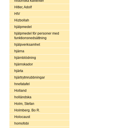
historiska källtexter
Hitler, Adolf
HIV
Hizbollah
hjälpmedel
hjälpmedel för personer med
funktionsnedsättning
hjälpverksamhet
hjärna
hjärnblödning
hjärnskador
hjärta
hjärtrytmrubbningar
hnefatafel
Holland
holländska
Holm, Stefan
Holmberg. Bo R.
Holocaust
homofobi