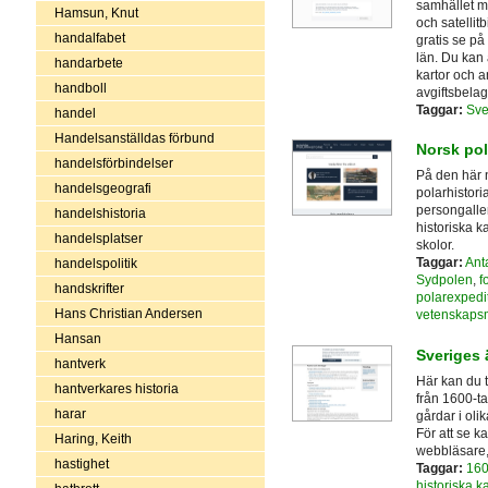
samhället me
Hamsun, Knut
och satellit
handalfabet
gratis se på
län. Du kan 
handarbete
kartor och a
handboll
avgiftsbelag
Taggar:
Sve
handel
Handelsanställdas förbund
Norsk pol
handelsförbindelser
På den här 
handelsgeografi
polarhistoria
persongaller
handelshistoria
historiska ka
handelsplatser
skolor.
Taggar:
Anta
handelspolitik
Sydpolen
,
f
handskrifter
polarexpedi
Hans Christian Andersen
vetenskaps
Hansan
Sveriges 
hantverk
Här kan du t
hantverkares historia
från 1600-ta
harar
gårdar i oli
För att se k
Haring, Keith
webbläsare,
hastighet
Taggar:
160
historiska ka