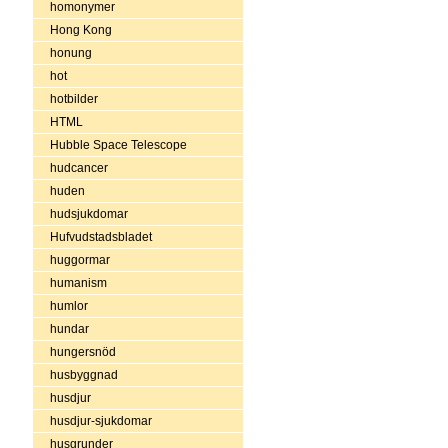
homonymer
Hong Kong
honung
hot
hotbilder
HTML
Hubble Space Telescope
hudcancer
huden
hudsjukdomar
Hufvudstadsbladet
huggormar
humanism
humlor
hundar
hungersnöd
husbyggnad
husdjur
husdjur-sjukdomar
husgrunder