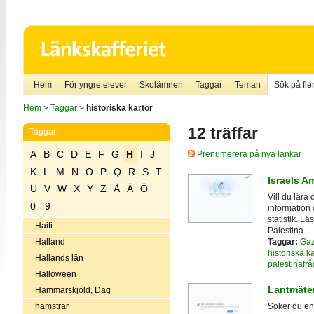
Hem
För yngre elever
Skolämnen
Taggar
Teman
Sök på fler
Hem
>
Taggar
>
historiska kartor
12 träffar
Taggar
A
B
C
D
E
F
G
H
I
J
Prenumerera på nya länkar
K
L
M
N
O
P
Q
R
S
T
Israels 
U
V
W
X
Y
Z
Å
Ä
Ö
Vill du lära
0 - 9
information 
statistik. L
Haiti
Palestina.
Taggar:
Ga
Halland
historiska ka
Hallands län
palestinafr
Halloween
Lantmäter
Hammarskjöld, Dag
hamstrar
Söker du en 