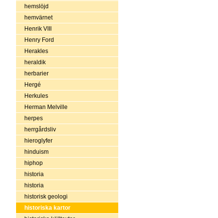
hemslöjd
hemvärnet
Henrik VIII
Henry Ford
Herakles
heraldik
herbarier
Hergé
Herkules
Herman Melville
herpes
herrgårdsliv
hieroglyfer
hinduism
hiphop
historia
historia
historisk geologi
historiska kartor