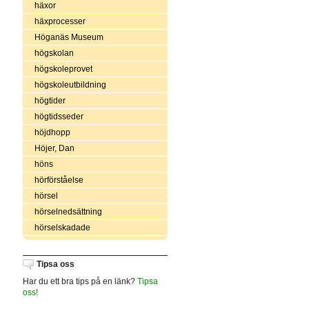
häxor
häxprocesser
Höganäs Museum
högskolan
högskoleprovet
högskoleutbildning
högtider
högtidsseder
höjdhopp
Höjer, Dan
höns
hörförståelse
hörsel
hörselnedsättning
hörselskadade
Tipsa oss
Har du ett bra tips på en länk?
Tipsa
oss!