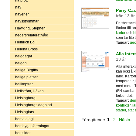
hatbrott
hav
Perry-Cas
haverier
från 13 år
havsströmmar
En stor saml
länkar till 
Hawking, Stephen
kartor
och
h
hedersrelaterat våld
som tar lite 
Heinrich Böll
Taggar:
geo
Helena Bross
Alla inter
helgdagar
13 år
helgon
Alla interak
heliga Birgitta
kan också kl
land. Kartor
heliga platser
temperatur, 
helikoptrar
med mera. T
(FN-samband
Hellström, Håkan
förbundet.
Helsingborg
Taggar:
dem
Helsingborgs dagblad
konflikter
,
lä
städer
,
statis
Helsingfors
hematologi
Föregående
1
2
Nästa
hembygdsföreningar
hemsidor