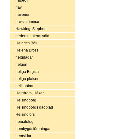
hatbrott
hav
haverier
havsströmmar
Hawking, Stephen
hedersrelaterat våld
Heinrich Böll
Helena Bross
helgdagar
helgon
heliga Birgitta
heliga platser
helikoptrar
Hellström, Håkan
Helsingborg
Helsingborgs dagblad
Helsingfors
hematologi
hembygdsföreningar
hemsidor