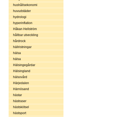
hushållsekonomi
huvudstäder
hydrologi
hyperinflation
Håkan Hellström
hållbar utveckling
hårdrock
hällristningar
hälsa
hälsa
Hälsingegårdar
Hälsingland
hälsovård
Härjedalen
Härnösand
hästar
hästraser
hästskötsel
hästsport