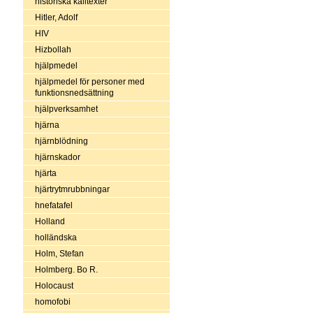
historiska källtexter
Hitler, Adolf
HIV
Hizbollah
hjälpmedel
hjälpmedel för personer med
funktionsnedsättning
hjälpverksamhet
hjärna
hjärnblödning
hjärnskador
hjärta
hjärtrytmrubbningar
hnefatafel
Holland
holländska
Holm, Stefan
Holmberg. Bo R.
Holocaust
homofobi