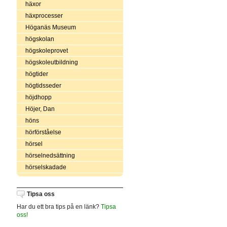
häxor
häxprocesser
Höganäs Museum
högskolan
högskoleprovet
högskoleutbildning
högtider
högtidsseder
höjdhopp
Höjer, Dan
höns
hörförståelse
hörsel
hörselnedsättning
hörselskadade
Tipsa oss
Har du ett bra tips på en länk?
Tipsa
oss!