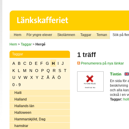
Hem
För yngre elever
Skolämnen
Taggar
Teman
Sök på fler
Hem
>
Taggar
>
Hergé
1 träff
Taggar
A
B
C
D
E
F
G
H
I
J
Prenumerera på nya länkar
K
L
M
N
O
P
Q
R
S
T
Tintin
U
V
W
X
Y
Z
Å
Ä
Ö
En sida för a
0 - 9
beskrivning
och alla kar
Haiti
också i en v
Taggar:
hol
Halland
Hallands län
Halloween
Hammarskjöld, Dag
hamstrar