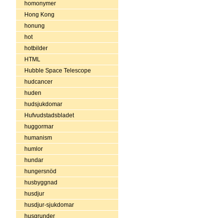
homonymer
Hong Kong
honung
hot
hotbilder
HTML
Hubble Space Telescope
hudcancer
huden
hudsjukdomar
Hufvudstadsbladet
huggormar
humanism
humlor
hundar
hungersnöd
husbyggnad
husdjur
husdjur-sjukdomar
husgrunder