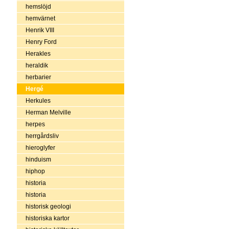
hemslöjd
hemvärnet
Henrik VIII
Henry Ford
Herakles
heraldik
herbarier
Hergé
Herkules
Herman Melville
herpes
herrgårdsliv
hieroglyfer
hinduism
hiphop
historia
historia
historisk geologi
historiska kartor