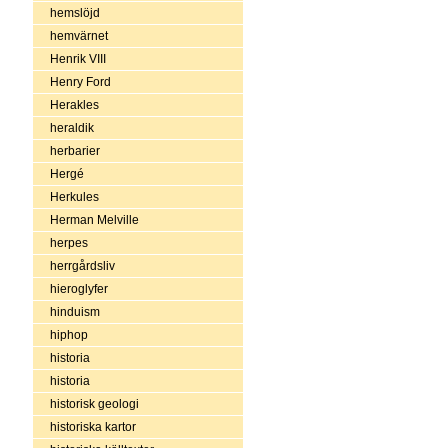
hemslöjd
hemvärnet
Henrik VIII
Henry Ford
Herakles
heraldik
herbarier
Hergé
Herkules
Herman Melville
herpes
herrgårdsliv
hieroglyfer
hinduism
hiphop
historia
historia
historisk geologi
historiska kartor