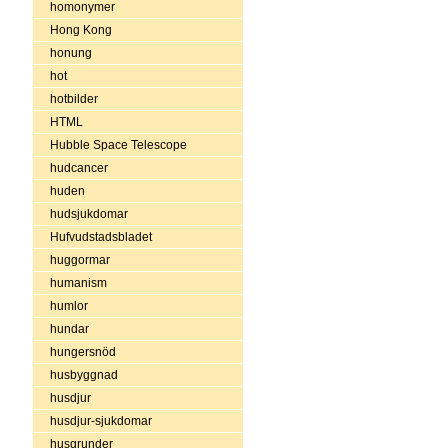
homonymer
Hong Kong
honung
hot
hotbilder
HTML
Hubble Space Telescope
hudcancer
huden
hudsjukdomar
Hufvudstadsbladet
huggormar
humanism
humlor
hundar
hungersnöd
husbyggnad
husdjur
husdjur-sjukdomar
husgrunder