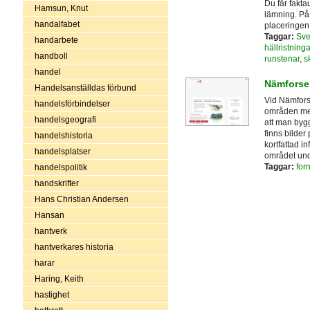
Du får fakta
Hamsun, Knut
lämning. På
handalfabet
placeringen
Taggar:
Sve
handarbete
hällristninga
handboll
runstenar
,
s
handel
Nämforsen
Handelsanställdas förbund
Vid Nämfors
handelsförbindelser
områden m
handelsgeografi
att man byg
finns bilder 
handelshistoria
kortfattad i
handelsplatser
området und
Taggar:
for
handelspolitik
handskrifter
Hans Christian Andersen
Hansan
hantverk
hantverkares historia
harar
Haring, Keith
hastighet