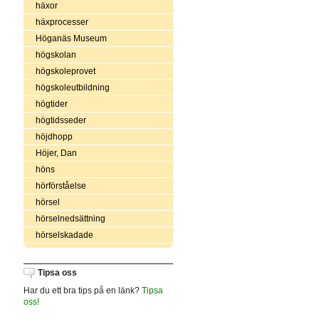
häxor
häxprocesser
Höganäs Museum
högskolan
högskoleprovet
högskoleutbildning
högtider
högtidsseder
höjdhopp
Höjer, Dan
höns
hörförståelse
hörsel
hörselnedsättning
hörselskadade
Tipsa oss
Har du ett bra tips på en länk?
Tipsa
oss!