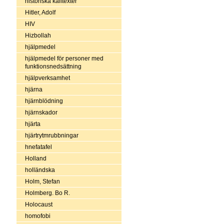
historiska källtexter
Hitler, Adolf
HIV
Hizbollah
hjälpmedel
hjälpmedel för personer med
funktionsnedsättning
hjälpverksamhet
hjärna
hjärnblödning
hjärnskador
hjärta
hjärtrytmrubbningar
hnefatafel
Holland
holländska
Holm, Stefan
Holmberg. Bo R.
Holocaust
homofobi