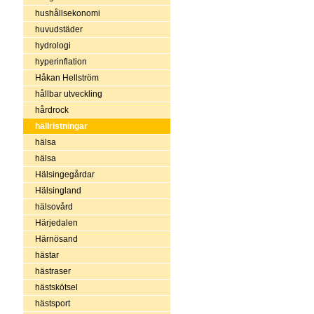
hushållsekonomi
huvudstäder
hydrologi
hyperinflation
Håkan Hellström
hållbar utveckling
hårdrock
hällristningar
hälsa
hälsa
Hälsingegårdar
Hälsingland
hälsovård
Härjedalen
Härnösand
hästar
hästraser
hästskötsel
hästsport