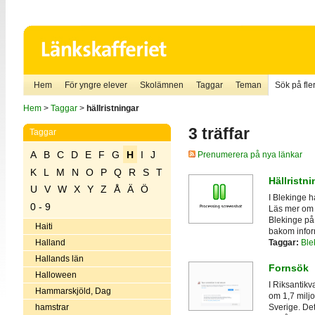
Hem
För yngre elever
Skolämnen
Taggar
Teman
Sök på fler
Hem
>
Taggar
>
hällristningar
3 träffar
Taggar
A
B
C
D
E
F
G
H
I
J
Prenumerera på nya länkar
K
L
M
N
O
P
Q
R
S
T
Hällristni
U
V
W
X
Y
Z
Å
Ä
Ö
I Blekinge h
0 - 9
Läs mer om h
Blekinge på
Haiti
bakom infor
Taggar:
Ble
Halland
Hallands län
Fornsök
Halloween
I Riksantik
Hammarskjöld, Dag
om 1,7 miljo
hamstrar
Sverige. De