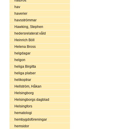
hatbrott
hav
haverier
havsströmmar
Hawking, Stephen
hedersrelaterat våld
Heinrich Böll
Helena Bross
helgdagar
helgon
heliga Birgitta
heliga platser
helikoptrar
Hellström, Håkan
Helsingborg
Helsingborgs dagblad
Helsingfors
hematologi
hembygdsföreningar
hemsidor