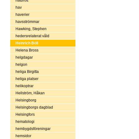
hatbrott
hav
haverier
havsströmmar
Hawking, Stephen
hedersrelaterat våld
Heinrich Böll
Helena Bross
helgdagar
helgon
heliga Birgitta
heliga platser
helikoptrar
Hellström, Håkan
Helsingborg
Helsingborgs dagblad
Helsingfors
hematologi
hembygdsföreningar
hemsidor