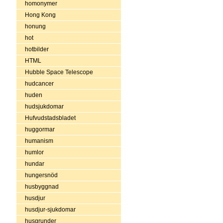
homonymer
Hong Kong
honung
hot
hotbilder
HTML
Hubble Space Telescope
hudcancer
huden
hudsjukdomar
Hufvudstadsbladet
huggormar
humanism
humlor
hundar
hungersnöd
husbyggnad
husdjur
husdjur-sjukdomar
husgrunder