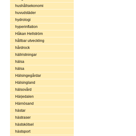
hushållsekonomi
huvudstäder
hydrologi
hyperinflation
Håkan Hellström
hållbar utveckling
hårdrock
hällristningar
hälsa
hälsa
Hälsingegårdar
Hälsingland
hälsovård
Härjedalen
Härnösand
hästar
hästraser
hästskötsel
hästsport