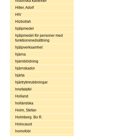
historiska källtexter
Hitler, Adolf
HIV
Hizbollah
hjälpmedel
hjälpmedel för personer med
funktionsnedsättning
hjälpverksamhet
hjärna
hjärnblödning
hjärnskador
hjärta
hjärtrytmrubbningar
hnefatafel
Holland
holländska
Holm, Stefan
Holmberg. Bo R.
Holocaust
homofobi