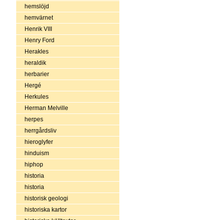
hemslöjd
hemvärnet
Henrik VIII
Henry Ford
Herakles
heraldik
herbarier
Hergé
Herkules
Herman Melville
herpes
herrgårdsliv
hieroglyfer
hinduism
hiphop
historia
historia
historisk geologi
historiska kartor