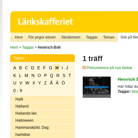
Hem
För yngre elever
Skolämnen
Taggar
Teman
Sök på fler
Hem
>
Taggar
>
Heinrich Böll
1 träff
Taggar
A
B
C
D
E
F
G
H
I
J
Prenumerera på nya länkar
K
L
M
N
O
P
Q
R
S
T
Heinrich 
U
V
W
X
Y
Z
Å
Ä
Ö
Här hittar d
0 - 9
Taggar:
biog
Haiti
Halland
Hallands län
Halloween
Hammarskjöld, Dag
hamstrar