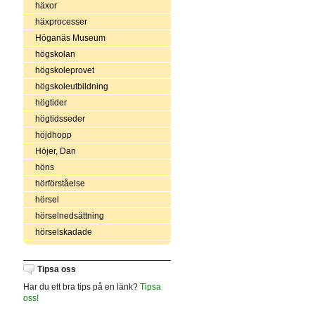
häxor
häxprocesser
Höganäs Museum
högskolan
högskoleprovet
högskoleutbildning
högtider
högtidsseder
höjdhopp
Höjer, Dan
höns
hörförståelse
hörsel
hörselnedsättning
hörselskadade
Tipsa oss
Har du ett bra tips på en länk?
Tipsa
oss!