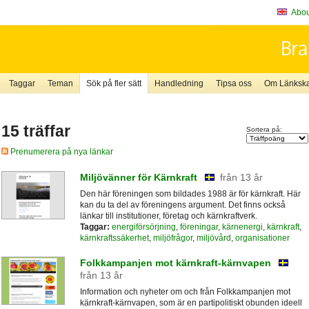
About
Taggar
Teman
Sök på fler sätt
Handledning
Tipsa oss
Om Länkskaf
15 träffar
Sortera på:
Prenumerera på nya länkar
Miljövänner för Kärnkraft
från 13 år
Den här föreningen som bildades 1988 är för kärnkraft. Här
kan du ta del av föreningens argument. Det finns också
länkar till institutioner, företag och kärnkraftverk.
Taggar:
energiförsörjning
,
föreningar
,
kärnenergi
,
kärnkraft
,
kärnkraftssäkerhet
,
miljöfrågor
,
miljövård
,
organisationer
Folkkampanjen mot kärnkraft-kärnvapen
från 13 år
Information och nyheter om och från Folkkampanjen mot
kärnkraft-kärnvapen, som är en partipolitiskt obunden ideell