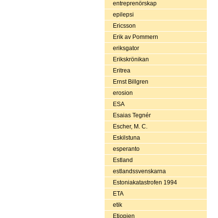
entreprenörskap
epilepsi
Ericsson
Erik av Pommern
eriksgator
Erikskrönikan
Eritrea
Ernst Billgren
erosion
ESA
Esaias Tegnér
Escher, M. C.
Eskilstuna
esperanto
Estland
estlandssvenskarna
Estoniakatastrofen 1994
ETA
etik
Etiopien