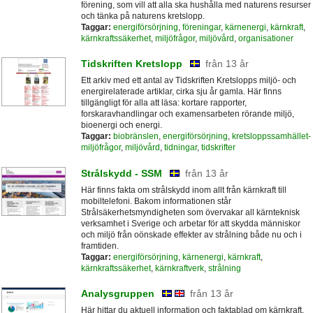
förening, som vill att alla ska hushålla med naturens resurser
och tänka på naturens kretslopp.
Taggar:
energiförsörjning
,
föreningar
,
kärnenergi
,
kärnkraft
,
kärnkraftssäkerhet
,
miljöfrågor
,
miljövård
,
organisationer
Tidskriften Kretslopp
från 13 år
Ett arkiv med ett antal av Tidskriften Kretslopps miljö- och
energirelaterade artiklar, cirka sju år gamla. Här finns
tillgängligt för alla att läsa: kortare rapporter,
forskaravhandlingar och examensarbeten rörande miljö,
bioenergi och energi.
Taggar:
biobränslen
,
energiförsörjning
,
kretsloppssamhället-
miljöfrågor
,
miljövård
,
tidningar
,
tidskrifter
Strålskydd - SSM
från 13 år
Här finns fakta om strålskydd inom allt från kärnkraft till
mobiltelefoni. Bakom informationen står
Strålsäkerhetsmyndigheten som övervakar all kärnteknisk
verksamhet i Sverige och arbetar för att skydda människor
och miljö från oönskade effekter av strålning både nu och i
framtiden.
Taggar:
energiförsörjning
,
kärnenergi
,
kärnkraft
,
kärnkraftssäkerhet
,
kärnkraftverk
,
strålning
Analysgruppen
från 13 år
Här hittar du aktuell information och faktablad om kärnkraft,