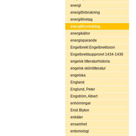
energi
energiförbrukning
energiföretag
energiförsörjning
energikällor
energisparande
Engelbrekt Engelbrektsson
Engelbrektsupproret 1434-1436
engelsk litteraturhistoria
engelsk skönlitteratur
engelska
England
Englund, Peter
Engström, Albert
enhörningar
Enid Blyton
enkäter
ensamhet
entomologi