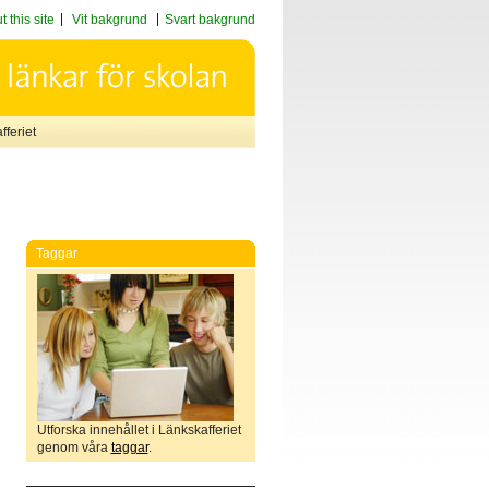
 this site
Vit bakgrund
Svart bakgrund
feriet
Taggar
Utforska innehållet i Länkskafferiet
genom våra
taggar
.