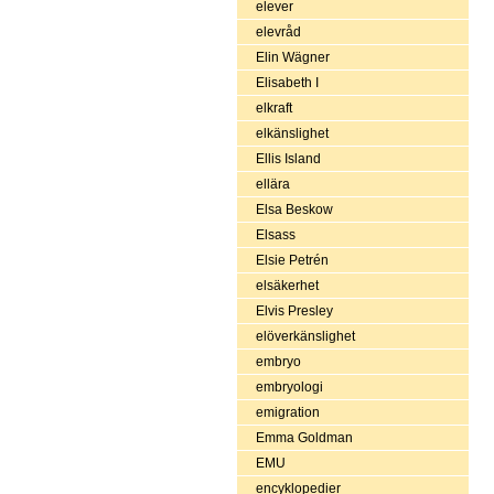
elever
elevråd
Elin Wägner
Elisabeth I
elkraft
elkänslighet
Ellis Island
ellära
Elsa Beskow
Elsass
Elsie Petrén
elsäkerhet
Elvis Presley
elöverkänslighet
embryo
embryologi
emigration
Emma Goldman
EMU
encyklopedier