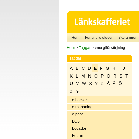
Hem
För yngre elever
Skolämnen
Hem
>
Taggar
>
energiförsörjning
Taggar
A
B
C
D
E
F
G
H
I
J
K
L
M
N
O
P
Q
R
S
T
U
V
W
X
Y
Z
Å
Ä
Ö
0 - 9
e-böcker
e-mobbning
e-post
ECB
Ecuador
Eddan