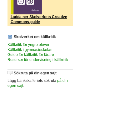
Ladda ner Skolverkets Creative
Commons-guide
.
Skolverket om källkritik
Källkritik för yngre elever
Källkritik i gymnasieskolan
Guide för källkritik för lärare
Resurser för undervisning i källkritik
Sökruta på din egen sajt
Lägg Länkskafferiets sökruta
på din
egen sajt
.