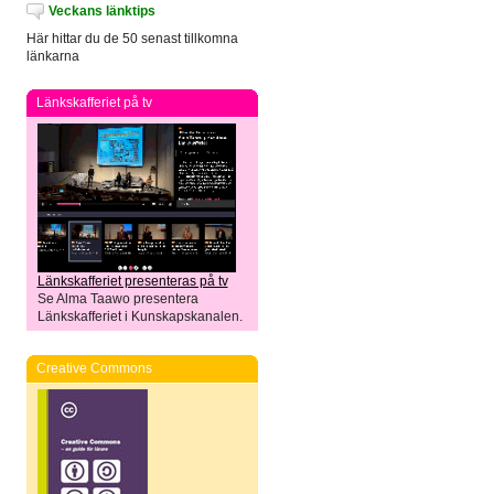
Veckans länktips
Här hittar du de 50 senast tillkomna
länkarna
Länkskafferiet på tv
Länkskafferiet presenteras på tv
Se Alma Taawo presentera
Länkskafferiet i Kunskapskanalen.
Creative Commons