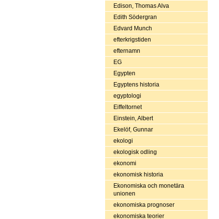
Edison, Thomas Alva
Edith Södergran
Edvard Munch
efterkrigstiden
efternamn
EG
Egypten
Egyptens historia
egyptologi
Eiffeltornet
Einstein, Albert
Ekelöf, Gunnar
ekologi
ekologisk odling
ekonomi
ekonomisk historia
Ekonomiska och monetära
unionen
ekonomiska prognoser
ekonomiska teorier