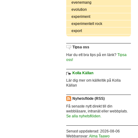
evenemang
evolution
experiment
experimentell rock
export
Tipsa oss
Har du ett bra tips på en länk?
Tipsa
oss!
Kolla Källan
Lär dig mer om källkritik på Kolla
Källan
Nyhetsflöde (RSS)
Få senaste nytt direkt till din
webbläsare, intranät eller webbplats.
Se alla nyhetsflöden.
Senast uppdaterad: 2026-08-06
Webbansvar:
Alma Taawo