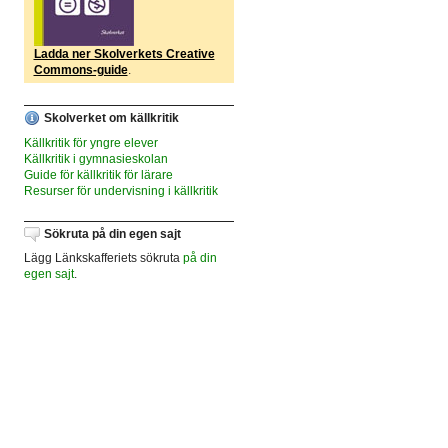
Ladda ner Skolverkets Creative
Commons-guide
.
Skolverket om källkritik
Källkritik för yngre elever
Källkritik i gymnasieskolan
Guide för källkritik för lärare
Resurser för undervisning i källkritik
Sökruta på din egen sajt
Lägg Länkskafferiets sökruta
på din
egen sajt
.