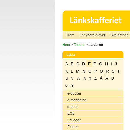
Hem
För yngre elever
Skolämnen
Hem
>
Taggar
>
elavbrott
Taggar
A
B
C
D
E
F
G
H
I
J
K
L
M
N
O
P
Q
R
S
T
U
V
W
X
Y
Z
Å
Ä
Ö
0 - 9
e-böcker
e-mobbning
e-post
ECB
Ecuador
Eddan