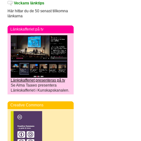
Veckans länktips
Här hittar du de 50 senast tillkomna
länkarna
Länkskafferiet på tv
Länkskafferiet presenteras på tv
Se Alma Taawo presentera
Länkskafferiet i Kunskapskanalen.
Creative Commons