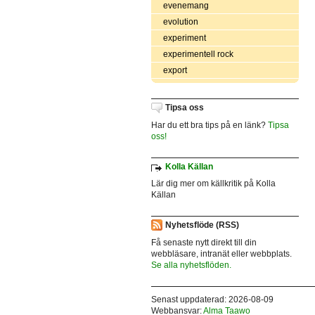
evenemang
evolution
experiment
experimentell rock
export
Tipsa oss
Har du ett bra tips på en länk?
Tipsa
oss!
Kolla Källan
Lär dig mer om källkritik på Kolla
Källan
Nyhetsflöde (RSS)
Få senaste nytt direkt till din
webbläsare, intranät eller webbplats.
Se alla nyhetsflöden.
Senast uppdaterad: 2026-08-09
Webbansvar:
Alma Taawo