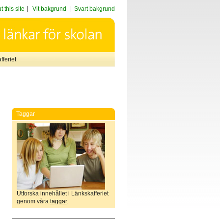
 this site
Vit bakgrund
Svart bakgrund
feriet
Taggar
Utforska innehållet i Länkskafferiet
genom våra
taggar
.