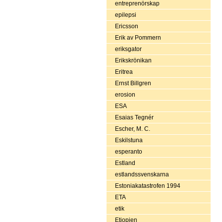
entreprenörskap
epilepsi
Ericsson
Erik av Pommern
eriksgator
Erikskrönikan
Eritrea
Ernst Billgren
erosion
ESA
Esaias Tegnér
Escher, M. C.
Eskilstuna
esperanto
Estland
estlandssvenskarna
Estoniakatastrofen 1994
ETA
etik
Etiopien