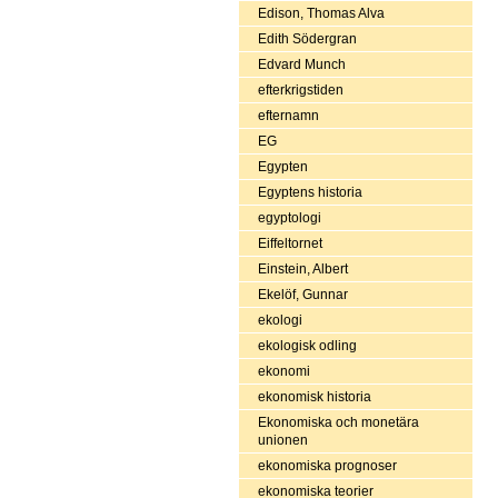
Edison, Thomas Alva
Edith Södergran
Edvard Munch
efterkrigstiden
efternamn
EG
Egypten
Egyptens historia
egyptologi
Eiffeltornet
Einstein, Albert
Ekelöf, Gunnar
ekologi
ekologisk odling
ekonomi
ekonomisk historia
Ekonomiska och monetära
unionen
ekonomiska prognoser
ekonomiska teorier