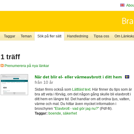
About
Taggar
Teman
Sök på fler sätt
Handledning
Tipsa oss
Om Länkskaf
1 träff
Prenumerera på nya länkar
När det blir el- eller värmeavbrott i ditt hem
från 10 år
Sidan finns också som
Lättläst text
. Här finner du tips som är
bra att veta i förväg, om det någon gång skulle bli elavbrott i
ditt hem en längre tid. Det handlar om att ordna ljus, vatten,
värme och mat. Du hittar även mycket information i
broschyren
"Elavbrott - vad gör jag nu?"
(Pdf-fil).
Taggar:
boende
,
säkerhet