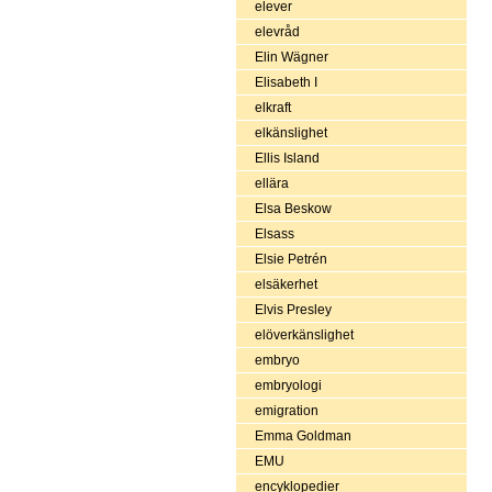
elever
elevråd
Elin Wägner
Elisabeth I
elkraft
elkänslighet
Ellis Island
ellära
Elsa Beskow
Elsass
Elsie Petrén
elsäkerhet
Elvis Presley
elöverkänslighet
embryo
embryologi
emigration
Emma Goldman
EMU
encyklopedier