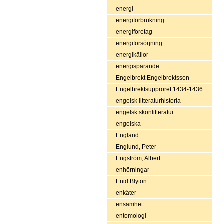
energi
energiförbrukning
energiföretag
energiförsörjning
energikällor
energisparande
Engelbrekt Engelbrektsson
Engelbrektsupproret 1434-1436
engelsk litteraturhistoria
engelsk skönlitteratur
engelska
England
Englund, Peter
Engström, Albert
enhörningar
Enid Blyton
enkäter
ensamhet
entomologi