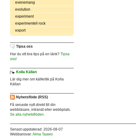
evenemang
evolution
experiment
experimentell rock
export
Tipsa oss
Har du ett bra tips på en länk?
Tipsa
oss!
Kolla Källan
Lär dig mer om källkritik på Kolla
Källan
Nyhetsflöde (RSS)
Få senaste nytt direkt till din
webbläsare, intranät eller webbplats.
Se alla nyhetsflöden.
Senast uppdaterad: 2026-08-07
Webbansvar:
Alma Taawo