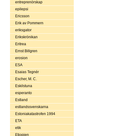
entreprenörskap
epilepsi
Ericsson
Erik av Pommern
eriksgator
Erikskrönikan
Eritrea
Ernst Billgren
erosion
ESA
Esaias Tegnér
Escher, M. C.
Eskilstuna
esperanto
Estland
estlandssvenskarna
Estoniakatastrofen 1994
ETA
etik
Etiopien