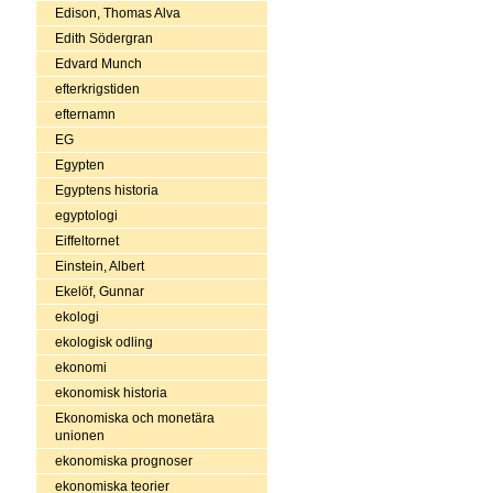
Edison, Thomas Alva
Edith Södergran
Edvard Munch
efterkrigstiden
efternamn
EG
Egypten
Egyptens historia
egyptologi
Eiffeltornet
Einstein, Albert
Ekelöf, Gunnar
ekologi
ekologisk odling
ekonomi
ekonomisk historia
Ekonomiska och monetära
unionen
ekonomiska prognoser
ekonomiska teorier