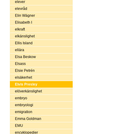
elever
elevråd
Elin Wägner
Elisabeth I
elkraft
elkänslighet
Ellis Island
ellära
Elsa Beskow
Elsass
Elsie Petrén
elsäkerhet
Elvis Presley
elöverkänslighet
embryo
embryologi
emigration
Emma Goldman
EMU
encyklopedier