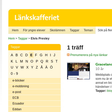
Hem
För yngre elever
Skolämnen
Taggar
Teman
Sök på fler
Hem
>
Taggar
>
Elvis Presley
1 träff
Taggar
A
B
C
D
E
F
G
H
I
J
Prenumerera på nya länkar
K
L
M
N
O
P
Q
R
S
T
Graceland
U
V
W
X
Y
Z
Å
Ä
Ö
10 år
0 - 9
Webbplats o
som nu är e
e-böcker
annat en biog
e-mobbning
händelser i E
Taggar:
biog
e-post
ECB
Ecuador
Eddan