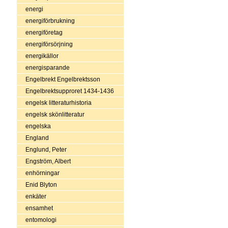
energi
energiförbrukning
energiföretag
energiförsörjning
energikällor
energisparande
Engelbrekt Engelbrektsson
Engelbrektsupproret 1434-1436
engelsk litteraturhistoria
engelsk skönlitteratur
engelska
England
Englund, Peter
Engström, Albert
enhörningar
Enid Blyton
enkäter
ensamhet
entomologi