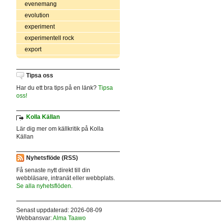
evenemang
evolution
experiment
experimentell rock
export
Tipsa oss
Har du ett bra tips på en länk?
Tipsa
oss!
Kolla Källan
Lär dig mer om källkritik på Kolla
Källan
Nyhetsflöde (RSS)
Få senaste nytt direkt till din
webbläsare, intranät eller webbplats.
Se alla nyhetsflöden.
Senast uppdaterad: 2026-08-09
Webbansvar:
Alma Taawo