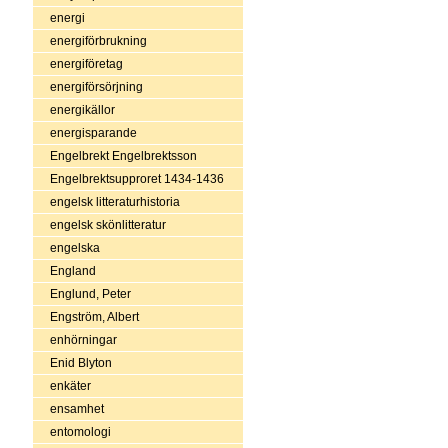
energi
energiförbrukning
energiföretag
energiförsörjning
energikällor
energisparande
Engelbrekt Engelbrektsson
Engelbrektsupproret 1434-1436
engelsk litteraturhistoria
engelsk skönlitteratur
engelska
England
Englund, Peter
Engström, Albert
enhörningar
Enid Blyton
enkäter
ensamhet
entomologi