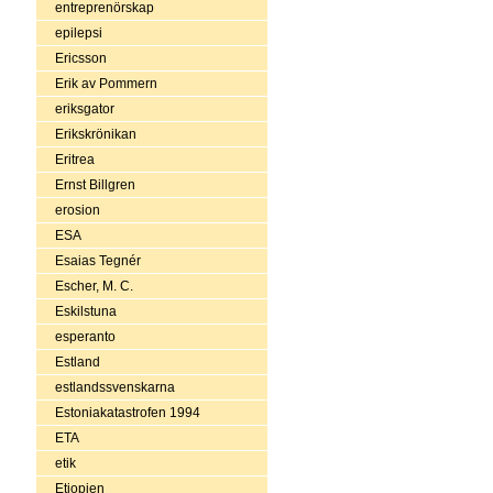
entreprenörskap
epilepsi
Ericsson
Erik av Pommern
eriksgator
Erikskrönikan
Eritrea
Ernst Billgren
erosion
ESA
Esaias Tegnér
Escher, M. C.
Eskilstuna
esperanto
Estland
estlandssvenskarna
Estoniakatastrofen 1994
ETA
etik
Etiopien