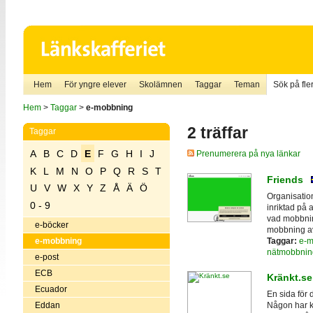
Hem
För yngre elever
Skolämnen
Taggar
Teman
Sök på fler
Hem
>
Taggar
>
e-mobbning
2 träffar
Taggar
A
B
C
D
E
F
G
H
I
J
Prenumerera på nya länkar
K
L
M
N
O
P
Q
R
S
T
Friends
U
V
W
X
Y
Z
Å
Ä
Ö
Organisatio
0 - 9
inriktad på
vad mobbnin
e-böcker
mobbning av
Taggar:
e-m
e-mobbning
nätmobbnin
e-post
ECB
Kränkt.se
Ecuador
En sida för 
Eddan
Någon har ka