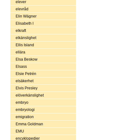
elever
elevråd
Elin Wägner
Elisabeth I
elkraft
elkänslighet
Ellis Island
ellära
Elsa Beskow
Elsass
Elsie Petrén
elsäkerhet
Elvis Presley
elöverkänslighet
embryo
embryologi
emigration
Emma Goldman
EMU
encyklopedier