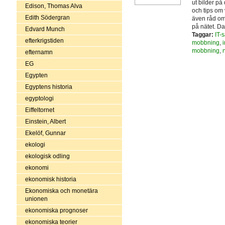
ut bilder på 
Edison, Thomas Alva
och tips om 
Edith Södergran
även råd om 
på nätet. D
Edvard Munch
Taggar:
IT-
efterkrigstiden
mobbning
,
i
mobbning
,
efternamn
EG
Egypten
Egyptens historia
egyptologi
Eiffeltornet
Einstein, Albert
Ekelöf, Gunnar
ekologi
ekologisk odling
ekonomi
ekonomisk historia
Ekonomiska och monetära
unionen
ekonomiska prognoser
ekonomiska teorier